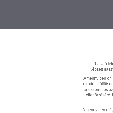
Riasztó tel
Képzett riasz
Amennyiben ön m
minden kötöttség
rendszerrel és a
ellenőrzésére,
Amennyiben még n