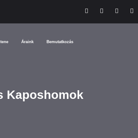
ntene
Áraink
Bemutatkozás
és Kaposhomok