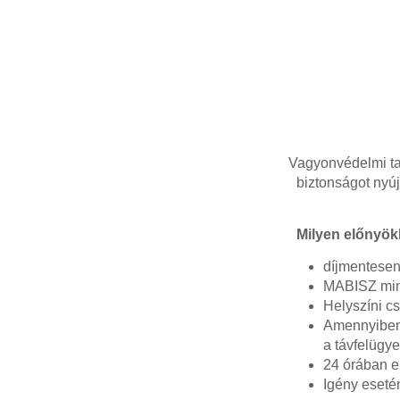
Vagyonvédelmi ta
biztonságot nyúj
Milyen előnyök
díjmentesen 
MABISZ minő
Helyszíni c
Amennyiben 
a távfelügye
24 órában e
Igény esetén