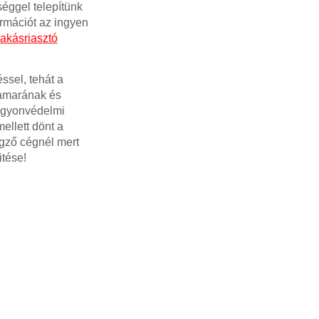
éggel telepítünk
ormációt az ingyen
akásriasztó
ssel, tehát a
kamarának és
Vagyonvédelmi
ellett dönt a
égző cégnél mert
tése!