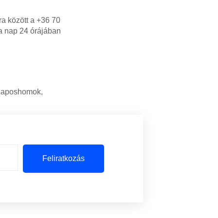
ra között a +36 70
 a nap 24 órájában
 Kaposhomok,
Feliratkozás