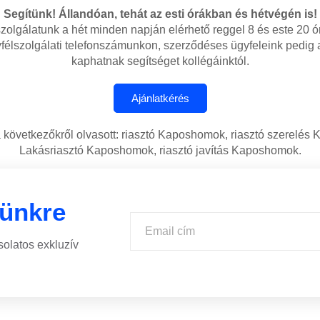
Segítünk! Állandóan, tehát az esti órákban és hétvégén is!
zolgálatunk a hét minden napján elérhető reggel 8 és este 20 ó
félszolgálati telefonszámunkon, szerződéses ügyfeleink pedig
kaphatnak segítséget kollégáinktól.
a következőkről olvasott: riasztó Kaposhomok, riasztó szerelés
Lakásriasztó Kaposhomok, riasztó javítás Kaposhomok.
lünkre
solatos exkluzív