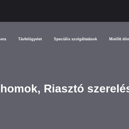
mera
Távfelügyelet
Speciális szolgáltatások
Mielőtt dö
shomok, Riasztó szerel