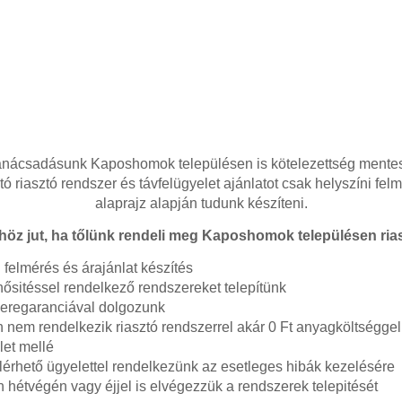
nácsadásunk Kaposhomok településen is kötelezettség mentes.
tó riasztó rendszer és távfelügyelet ajánlatot csak helyszíni fel
alaprajz alapján tudunk készíteni.
höz jut, ha tőlünk rendeli meg Kaposhomok településen rias
felmérés és árajánlat készítés
sitéssel rendelkező rendszereket telepítünk
seregaranciával dolgozunk
nem rendelkezik riasztó rendszerrel akár 0 Ft anyagköltséggel 
let mellé
lérhető ügyelettel rendelkezünk az esetleges hibák kezelésére
 hétvégén vagy éjjel is elvégezzük a rendszerek telepitését