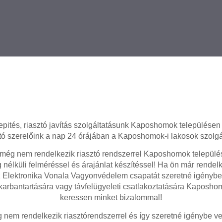
epités, riasztó javítás szolgáltatásunk Kaposhomok településen 
tó szerelőink a nap 24 órájában a Kaposhomok-i lakosok szolgá
ég nem rendelkezik riasztó rendszerrel Kaposhomok település
 nélküli felméréssel és árajánlat készítéssel! Ha ön már rendelk
z Elektronika Vonala Vagyonvédelem csapatát szeretné igénybe
 karbantartására vagy távfelügyeleti csatlakoztatására Kaposho
keressen minket bizalommal!
em rendelkezik riasztórendszerrel és így szeretné igénybe ven