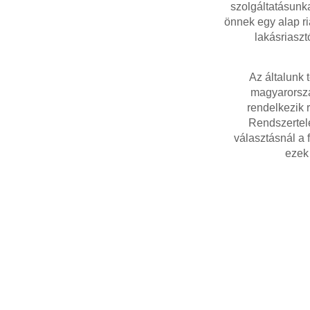
szolgáltatásunk
önnek egy alap ri
lakásriaszt
Az általunk 
magyarorszá
rendelkezik 
Rendszertele
választásnál a 
ezek