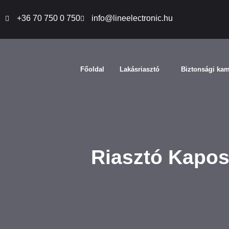
+36 70 750 0 750
info@lineelectronic.hu
Főoldal
Lakásriasztó
Biztonsági ka
Riasztó Kapo