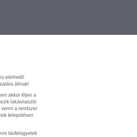
is elérhető!
latára állnak!
en akkor éljen a
ezik lakásriasztó
 venni a rendszer
mok településen
ni távfelügyeleti