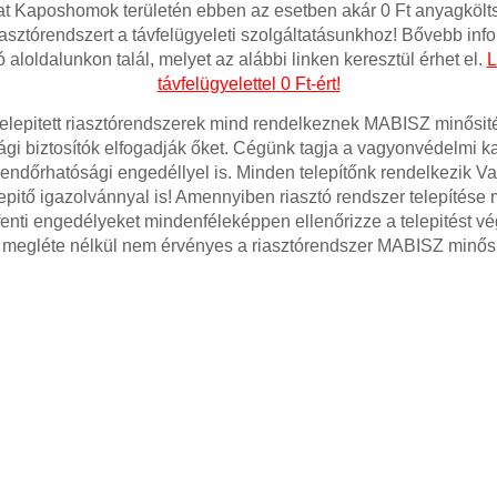
at Kaposhomok területén ebben az esetben akár 0 Ft anyagkölts
asztórendszert a távfelügyeleti szolgáltatásunkhoz! Bővebb inf
ó aloldalunkon talál, melyet az alábbi linken keresztül érhet el.
L
távfelügyelettel 0 Ft-ért!
telepitett riasztórendszerek mind rendelkeznek MABISZ minősité
gi biztosítók elfogadják őket. Cégünk tagja a vagyonvédelmi 
rendőrhatósági engedéllyel is. Minden telepítőnk rendelkezik 
pitő igazolvánnyal is! Amennyiben riasztó rendszer telepítése m
fenti engedélyeket mindenféleképpen ellenőrizze a telepitést v
 megléte nélkül nem érvényes a riasztórendszer MABISZ minősi