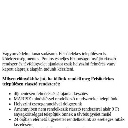
Vagyonvédelmi tanácsadásunk Felsőtelekes településen is
kötelezettség mentes. Pontos és teljes biztonságot nyújtó riasztó
rendszer és távfelügyelet ajánlatot csak helyszíni felmérés vagy
kapott alaprajz alapján tudunk készíteni.
Milyen előnyökhöz jut, ha tőlünk rendeli meg Felsőtelekes
településen riasztó rendszerét:
díjmentesen felmérés és árajánlat készítés
MABISZ minősitéssel rendelkező rendszereket telepítünk
Helyszíni cseregaranciával dolgozunk
Amennyiben nem rendelkezik riasztó rendszerrel akár 0 Ft
anyagköltséggel telepítjük önnek a távfelügyelet mellé
24 órában elérhető ügyelettel rendelkezünk az esetleges hibák
kezelésére