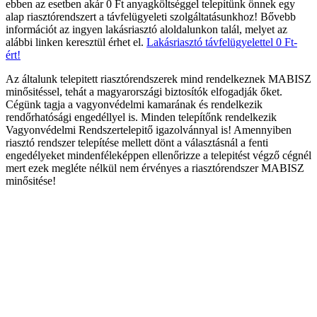
ebben az esetben akár 0 Ft anyagköltséggel telepítünk önnek egy
alap riasztórendszert a távfelügyeleti szolgáltatásunkhoz! Bővebb
információt az ingyen lakásriasztó aloldalunkon talál, melyet az
alábbi linken keresztül érhet el.
Lakásriasztó távfelügyelettel 0 Ft-
ért!
Az általunk telepitett riasztórendszerek mind rendelkeznek MABISZ
minősitéssel, tehát a magyarországi biztosítók elfogadják őket.
Cégünk tagja a vagyonvédelmi kamarának és rendelkezik
rendőrhatósági engedéllyel is. Minden telepítőnk rendelkezik
Vagyonvédelmi Rendszertelepitő igazolvánnyal is! Amennyiben
riasztó rendszer telepítése mellett dönt a választásnál a fenti
engedélyeket mindenféleképpen ellenőrizze a telepitést végző cégnél
mert ezek megléte nélkül nem érvényes a riasztórendszer MABISZ
minősitése!