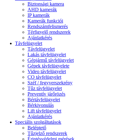
Biztonsági kamera
AHD kamerák
IP kamerák
Kamerák funkciói
Rendszámfelismerés
Térfigyelő rendszerek
Ajánlatkérés
Távfelügyelet
Távfelügyelet
Lakás távfelügyelet
Gépjármű távfelügyelet
Gépek távfelügyelete
Video távfelügyelet
CO távfelügyelet
Széf / fegyverszekrény
Tűz távfelügyelet
Preventív járőrözés
Bértávfelügyelet
Bérkivonulás
Lift távfelügyelet
Ajánlatkérés
Speciális szolgáltatások
Beléptető
Tűzjelző rendszerek
Érintésvédelmi mérések