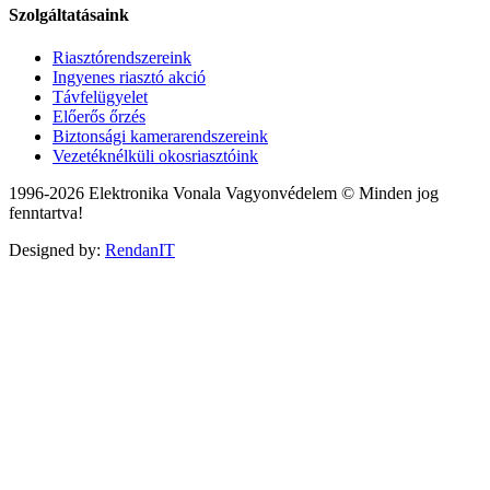
Szolgáltatásaink
Riasztórendszereink
Ingyenes riasztó akció
Távfelügyelet
Előerős őrzés
Biztonsági kamerarendszereink
Vezetéknélküli okosriasztóink
1996-2026 Elektronika Vonala Vagyonvédelem © Minden jog
fenntartva!
Designed by:
RendanIT