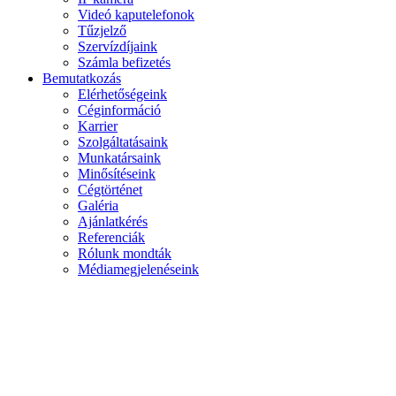
Videó kaputelefonok
Tűzjelző
Szervízdíjaink
Számla befizetés
Bemutatkozás
Elérhetőségeink
Céginformáció
Karrier
Szolgáltatásaink
Munkatársaink
Minősítéseink
Cégtörténet
Galéria
Ajánlatkérés
Referenciák
Rólunk mondták
Médiamegjelenéseink