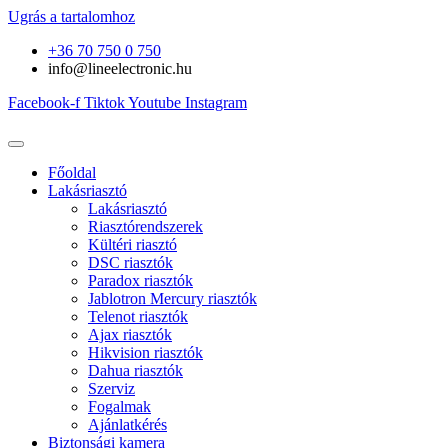
Ugrás a tartalomhoz
+36 70 750 0 750
info@lineelectronic.hu
Facebook-f
Tiktok
Youtube
Instagram
Főoldal
Lakásriasztó
Lakásriasztó
Riasztórendszerek
Kültéri riasztó
DSC riasztók
Paradox riasztók
Jablotron Mercury riasztók
Telenot riasztók
Ajax riasztók
Hikvision riasztók
Dahua riasztók
Szerviz
Fogalmak
Ajánlatkérés
Biztonsági kamera