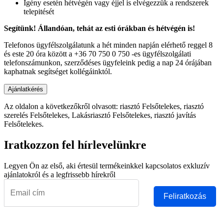
Igény esetén hétvégén vagy éjjel is elvégezzük a rendszerek
telepitését
Segítünk! Állandóan, tehát az esti órákban és hétvégén is!
Telefonos ügyfélszolgálatunk a hét minden napján elérhető reggel 8
és este 20 óra között a +36 70 750 0 750 -es ügyfélszolgálati
telefonszámunkon, szerződéses ügyfeleink pedig a nap 24 órájában
kaphatnak segítséget kollégáinktól.
Az oldalon a következőkről olvasott: riasztó Felsőtelekes, riasztó
szerelés Felsőtelekes, Lakásriasztó Felsőtelekes, riasztó javítás
Felsőtelekes.
Iratkozzon fel hírlevelünkre
Legyen Ön az első, aki értesül termékeinkkel kapcsolatos exkluzív
ajánlatokról és a legfrissebb hírekről
Feliratkozás