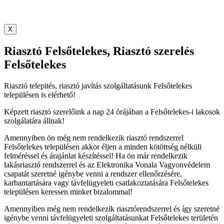
X
Riasztó Felsőtelekes, Riasztó szerelés
Felsőtelekes
Riasztó telepités, riasztó javítás szolgáltatásunk Felsőtelekes
településen is elérhető!
Képzett riasztó szerelőink a nap 24 órájában a Felsőtelekes-i lakosok
szolgálatára állnak!
Amennyiben ön még nem rendelkezik riasztó rendszerrel
Felsőtelekes településen akkor éljen a minden kötöttség nélküli
felméréssel és árajánlat készítéssel! Ha ön már rendelkezik
lakásriasztó rendszerrel és az Elektronika Vonala Vagyonvédelem
csapatát szeretné igénybe venni a rendszer ellenőrzésére,
karbantartására vagy távfelügyeleti csatlakoztatására Felsőtelekes
településen keressen minket bizalommal!
Amennyiben még nem rendelkezik riasztórendszerrel és így szeretné
igénybe venni távfelügyeleti szolgáltatásunkat Felsőtelekes területén