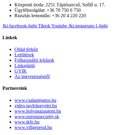
Központi iroda: 2251 Tápiószecső, Szőlő u. 17.
Ügyfélszolgálat: +36 70 750 0 750
Riasztás lemondás: +36 20 4 220 220
Jki-facebook-light
Tiktok
Youtube
Jki-instagram-1-light
Linkek
Oldal térkép
Letöltések
Felhasználói leírások
Linkajánló
GYIK
Az ingyenességről
Partnereink
www.csalamijanos.hu
video-tavfelugyelet.hu
www.holvanazautom.hu
www.europasecurity.sk
www.tkfe.hu
www.villgeneral.hu