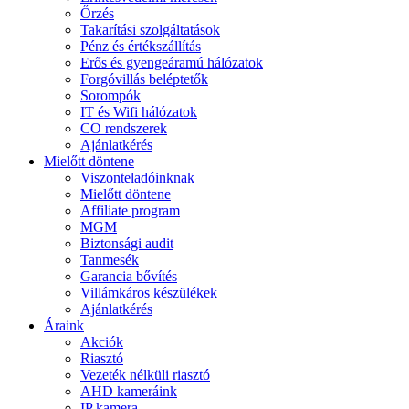
Őrzés
Takarítási szolgáltatások
Pénz és értékszállítás
Erős és gyengeáramú hálózatok
Forgóvillás beléptetők
Sorompók
IT és Wifi hálózatok
CO rendszerek
Ajánlatkérés
Mielőtt döntene
Viszonteladóinknak
Mielőtt döntene
Affiliate program
MGM
Biztonsági audit
Tanmesék
Garancia bővítés
Villámkáros készülékek
Ajánlatkérés
Áraink
Akciók
Riasztó
Vezeték nélküli riasztó
AHD kameráink
IP kamera