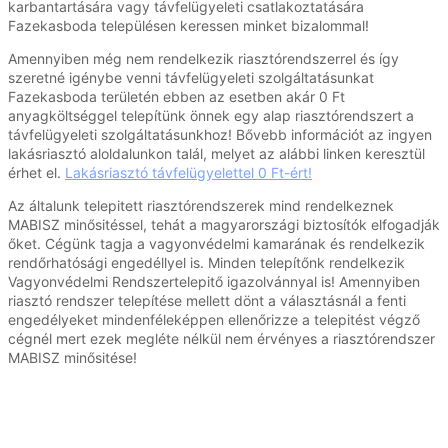
karbantartására vagy távfelügyeleti csatlakoztatására
Fazekasboda településen keressen minket bizalommal!
Amennyiben még nem rendelkezik riasztórendszerrel és így
szeretné igénybe venni távfelügyeleti szolgáltatásunkat
Fazekasboda területén ebben az esetben akár 0 Ft
anyagköltséggel telepítünk önnek egy alap riasztórendszert a
távfelügyeleti szolgáltatásunkhoz! Bővebb információt az ingyen
lakásriasztó aloldalunkon talál, melyet az alábbi linken keresztül
érhet el.
Lakásriasztó távfelügyelettel 0 Ft-ért!
Az általunk telepitett riasztórendszerek mind rendelkeznek
MABISZ minősitéssel, tehát a magyarországi biztosítók elfogadják
őket. Cégünk tagja a vagyonvédelmi kamarának és rendelkezik
rendőrhatósági engedéllyel is. Minden telepítőnk rendelkezik
Vagyonvédelmi Rendszertelepitő igazolvánnyal is! Amennyiben
riasztó rendszer telepítése mellett dönt a választásnál a fenti
engedélyeket mindenféleképpen ellenőrizze a telepitést végző
cégnél mert ezek megléte nélkül nem érvényes a riasztórendszer
MABISZ minősitése!