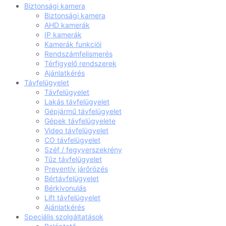
Biztonsági kamera
Biztonsági kamera
AHD kamerák
IP kamerák
Kamerák funkciói
Rendszámfelismerés
Térfigyelő rendszerek
Ajánlatkérés
Távfelügyelet
Távfelügyelet
Lakás távfelügyelet
Gépjármű távfelügyelet
Gépek távfelügyelete
Video távfelügyelet
CO távfelügyelet
Széf / fegyverszekrény
Tűz távfelügyelet
Preventív járőrözés
Bértávfelügyelet
Bérkivonulás
Lift távfelügyelet
Ajánlatkérés
Speciális szolgáltatások