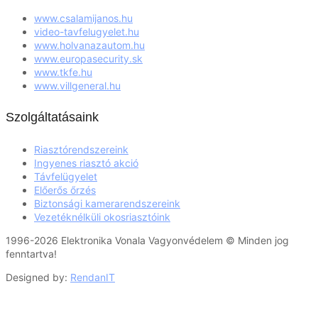
www.csalamijanos.hu
video-tavfelugyelet.hu
www.holvanazautom.hu
www.europasecurity.sk
www.tkfe.hu
www.villgeneral.hu
Szolgáltatásaink
Riasztórendszereink
Ingyenes riasztó akció
Távfelügyelet
Előerős őrzés
Biztonsági kamerarendszereink
Vezetéknélküli okosriasztóink
1996-2026 Elektronika Vonala Vagyonvédelem © Minden jog
fenntartva!
Designed by:
RendanIT