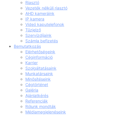
Riasztó
Vezeték nélküli riasztó
AHD kameráink
IP kamera
Videó kaputelefonok
Tűzjelző
Szervízdíjaink
Számla befizetés
Bemutatkozás
Elérhetőségeink
Céginformáció
Karrier
Szolgáltatásaink
Munkatársaink
Minősítéseink
Cégtörténet
Galéria
Ajánlatkérés
Referenciák
Rólunk mondták
Médiamegjelenéseink