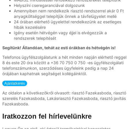
Helyszíni cseregaranciával dolgozunk
Amennyiben nem rendelkezik riasztó rendszerrel akár 0 Ft
anyagköltséggel telepítjük önnek a távfelügyelet mellé
24 órában elérhető ügyelettel rendelkezünk az esetleges
hibák kezelésére
Igény esetén hétvégén vagy éjjel is elvégezzük a
rendszerek telepitését
Segítünk! Állandóan, tehát az esti órákban és hétvégén is!
Telefonos ügyfélszolgálatunk a hét minden napján elérhető reggel
8 és este 20 óra között a +36 70 750 0 750 -es ügyfélszolgálati
telefonszámunkon, szerződéses ügyfeleink pedig a nap 24
órájában kaphatnak segítséget kollégáinktól.
Az oldalon a következőkről olvasott: riasztó Fazekasboda, riasztó
szerelés Fazekasboda, Lakásriasztó Fazekasboda, riasztó javítás
Fazekasboda.
Iratkozzon fel hírlevelünkre
Legyen Ön az első, aki értesül termékeinkkel kapcsolatos