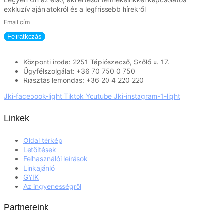
exkluzív ajánlatokról és a legfrissebb hírekről
Feliratkozás
Központi iroda: 2251 Tápiószecső, Szőlő u. 17.
Ügyfélszolgálat: +36 70 750 0 750
Riasztás lemondás: +36 20 4 220 220
Jki-facebook-light
Tiktok
Youtube
Jki-instagram-1-light
Linkek
Oldal térkép
Letöltések
Felhasználói leírások
Linkajánló
GYIK
Az ingyenességről
Partnereink