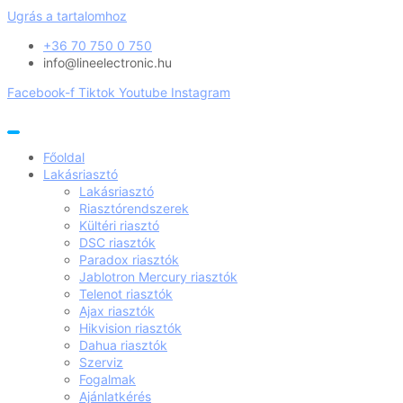
Ugrás a tartalomhoz
+36 70 750 0 750
info@lineelectronic.hu
Facebook-f
Tiktok
Youtube
Instagram
Főoldal
Lakásriasztó
Lakásriasztó
Riasztórendszerek
Kültéri riasztó
DSC riasztók
Paradox riasztók
Jablotron Mercury riasztók
Telenot riasztók
Ajax riasztók
Hikvision riasztók
Dahua riasztók
Szerviz
Fogalmak
Ajánlatkérés