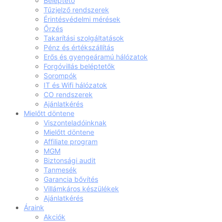
Beléptető
Tűzjelző rendszerek
Érintésvédelmi mérések
Őrzés
Takarítási szolgáltatások
Pénz és értékszállítás
Erős és gyengeáramú hálózatok
Forgóvillás beléptetők
Sorompók
IT és Wifi hálózatok
CO rendszerek
Ajánlatkérés
Mielőtt döntene
Viszonteladóinknak
Mielőtt döntene
Affiliate program
MGM
Biztonsági audit
Tanmesék
Garancia bővítés
Villámkáros készülékek
Ajánlatkérés
Áraink
Akciók