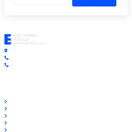
Központi iroda: 2251 Tápiószecső, Szőlő u. 17.
Ügyfélszolgálat: +36 70 750 0 750
Riasztás lemondás: +36 20 4 220 220
Linkek
Oldal térkép
Letöltések
Felhasználói leírások
Linkajánló
GYIK