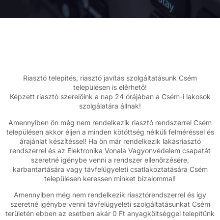
Riasztó telepités, riasztó javítás szolgáltatásunk Csém
településen is elérhető!
Képzett riasztó szerelőink a nap 24 órájában a Csém-i lakosok
szolgálatára állnak!
Amennyiben ön még nem rendelkezik riasztó rendszerrel Csém
településen akkor éljen a minden kötöttség nélküli felméréssel és
árajánlat készítéssel! Ha ön már rendelkezik lakásriasztó
rendszerrel és az Elektronika Vonala Vagyonvédelem csapatát
szeretné igénybe venni a rendszer ellenőrzésére,
karbantartására vagy távfelügyeleti csatlakoztatására Csém
településen keressen minket bizalommal!
Amennyiben még nem rendelkezik riasztórendszerrel és így
szeretné igénybe venni távfelügyeleti szolgáltatásunkat Csém
területén ebben az esetben akár 0 Ft anyagköltséggel telepítünk