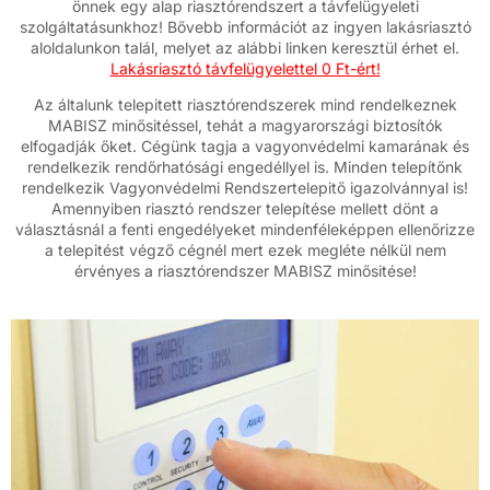
önnek egy alap riasztórendszert a távfelügyeleti
szolgáltatásunkhoz! Bővebb információt az ingyen lakásriasztó
aloldalunkon talál, melyet az alábbi linken keresztül érhet el.
Lakásriasztó távfelügyelettel 0 Ft-ért!
Az általunk telepitett riasztórendszerek mind rendelkeznek
MABISZ minősitéssel, tehát a magyarországi biztosítók
elfogadják őket. Cégünk tagja a vagyonvédelmi kamarának és
rendelkezik rendőrhatósági engedéllyel is. Minden telepítőnk
rendelkezik Vagyonvédelmi Rendszertelepitő igazolvánnyal is!
Amennyiben riasztó rendszer telepítése mellett dönt a
választásnál a fenti engedélyeket mindenféleképpen ellenőrizze
a telepitést végző cégnél mert ezek megléte nélkül nem
érvényes a riasztórendszer MABISZ minősitése!