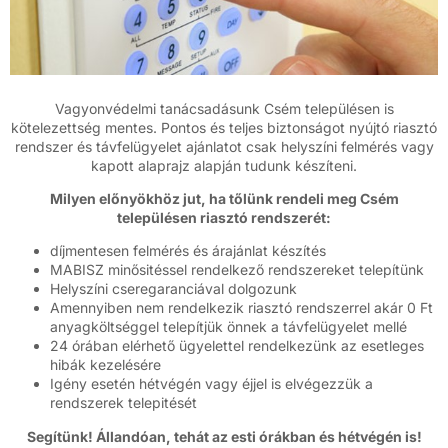
Vagyonvédelmi tanácsadásunk Csém településen is
kötelezettség mentes. Pontos és teljes biztonságot nyújtó riasztó
rendszer és távfelügyelet ajánlatot csak helyszíni felmérés vagy
kapott alaprajz alapján tudunk készíteni.
Milyen előnyökhöz jut, ha tőlünk rendeli meg Csém
településen riasztó rendszerét:
díjmentesen felmérés és árajánlat készítés
MABISZ minősitéssel rendelkező rendszereket telepítünk
Helyszíni cseregaranciával dolgozunk
Amennyiben nem rendelkezik riasztó rendszerrel akár 0 Ft
anyagköltséggel telepítjük önnek a távfelügyelet mellé
24 órában elérhető ügyelettel rendelkezünk az esetleges
hibák kezelésére
Igény esetén hétvégén vagy éjjel is elvégezzük a
rendszerek telepitését
Segítünk! Állandóan, tehát az esti órákban és hétvégén is!