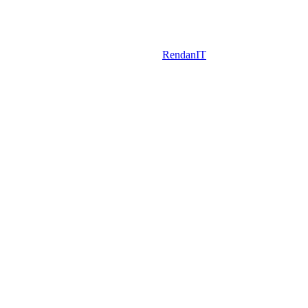
1996-2026 Elektronika Vonala Vagyonvédelem © Minden jog
fenntartva!
Designed by:
RendanIT