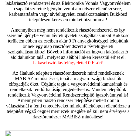
lakásriasztó rendszerrel és az Elektronika Vonala Vagyonvédelem
csapatát szeretné igénybe venni a rendszer ellenőrzésére,
karbantartására vagy távfelügyeleti csatlakoztatására Bükkösd
településen keressen minket bizalommal!
Amennyiben még nem rendelkezik riasztórendszerrel és így
szeretné igénybe venni távfelügyeleti szolgáltatásunkat Bükkösd
területén ebben az esetben akár 0 Ft anyagköltséggel telepítünk
önnek egy alap riasztórendszert a távfelügyeleti
szolgáltatásunkhoz! Bővebb információt az ingyen lakásriasztó
aloldalunkon talál, melyet az alábbi linken keresztül érhet el.
Lakásriasztó távfelügyelettel 0 Ft-ért!
Az általunk telepitett riasztórendszerek mind rendelkeznek
MABISZ minősitéssel, tehát a magyarországi biztosítók
elfogadják őket. Cégünk tagja a vagyonvédelmi kamarának és
rendelkezik rendőrhatósági engedéllyel is. Minden telepítőnk
rendelkezik Vagyonvédelmi Rendszertelepitő igazolvánnyal is!
Amennyiben riasztó rendszer telepítése mellett dönt a
választásnál a fenti engedélyeket mindenféleképpen ellenőrizze a
telepitést végző cégnél mert ezek megléte nélkül nem érvényes a
riasztórendszer MABISZ minősitése!