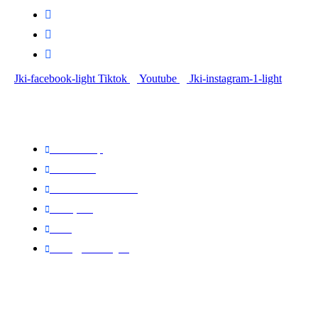
Központi iroda: 2251 Tápiószecső, Szőlő u. 17.
Ügyfélszolgálat: +36 70 750 0 750
Riasztás lemondás: +36 20 4 220 220
Jki-facebook-light
Tiktok
Youtube
Jki-instagram-1-light
Linkek
Oldal térkép
Letöltések
Felhasználói leírások
Linkajánló
GYIK
Az ingyenességről
Partnereink