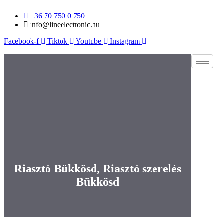
Ugrás
+36 70 750 0 750
a
info@lineelectronic.hu
tartalomhoz
Facebook-f
Tiktok
Youtube
Instagram
Riasztó Bükkösd, Riasztó szerelés
Bükkösd