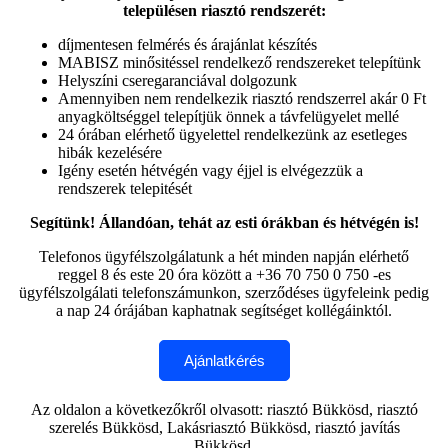
településen riasztó rendszerét:
díjmentesen felmérés és árajánlat készítés
MABISZ minősitéssel rendelkező rendszereket telepítünk
Helyszíni cseregaranciával dolgozunk
Amennyiben nem rendelkezik riasztó rendszerrel akár 0 Ft
anyagköltséggel telepítjük önnek a távfelügyelet mellé
24 órában elérhető ügyelettel rendelkezünk az esetleges
hibák kezelésére
Igény esetén hétvégén vagy éjjel is elvégezzük a
rendszerek telepitését
Segítünk! Állandóan, tehát az esti órákban és hétvégén is!
Telefonos ügyfélszolgálatunk a hét minden napján elérhető
reggel 8 és este 20 óra között a +36 70 750 0 750 -es
ügyfélszolgálati telefonszámunkon, szerződéses ügyfeleink pedig
a nap 24 órájában kaphatnak segítséget kollégáinktól.
Az oldalon a következőkről olvasott: riasztó Bükkösd, riasztó
szerelés Bükkösd, Lakásriasztó Bükkösd, riasztó javítás
Bükkösd.