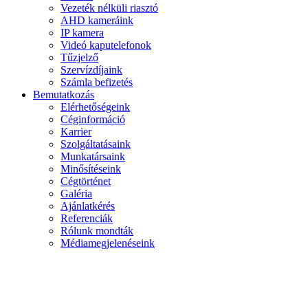
Vezeték nélküli riasztó
AHD kameráink
IP kamera
Videó kaputelefonok
Tűzjelző
Szervízdíjaink
Számla befizetés
Bemutatkozás
Elérhetőségeink
Céginformáció
Karrier
Szolgáltatásaink
Munkatársaink
Minősítéseink
Cégtörténet
Galéria
Ajánlatkérés
Referenciák
Rólunk mondták
Médiamegjelenéseink