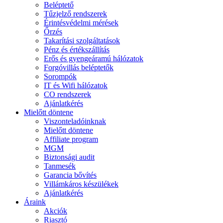
Beléptető
Tűzjelző rendszerek
Érintésvédelmi mérések
Őrzés
Takarítási szolgáltatások
Pénz és értékszállítás
Erős és gyengeáramú hálózatok
Forgóvillás beléptetők
Sorompók
IT és Wifi hálózatok
CO rendszerek
Ajánlatkérés
Mielőtt döntene
Viszonteladóinknak
Mielőtt döntene
Affiliate program
MGM
Biztonsági audit
Tanmesék
Garancia bővítés
Villámkáros készülékek
Ajánlatkérés
Áraink
Akciók
Riasztó