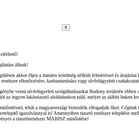
X
 elérhető!
álatára állnak!
sen akkor éljen a minden kötöttség nélküli felméréssel és árajánlat ké
endszer ellenőrzésére, karbantartására vagy távfelügyeleti csatlakozt
énybe venni távfelügyeleti szolgáltatásunkat Bodony területén ebben a
t az ingyen lakásriasztó aloldalunkon talál, melyet az alábbi linken ker
inősitéssel, tehát a magyarországi biztosítók elfogadják őket. Cégünk
telepitő igazolvánnyal is! Amennyiben riasztó rendszer telepítése mell
érvényes a riasztórendszer MABISZ minősitése!