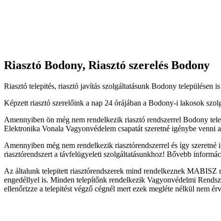
Riasztó Bodony, Riasztó szerelés Bodony
Riasztó telepités, riasztó javítás szolgáltatásunk Bodony településen is
Képzett riasztó szerelőink a nap 24 órájában a Bodony-i lakosok szolg
Amennyiben ön még nem rendelkezik riasztó rendszerrel Bodony települé
Elektronika Vonala Vagyonvédelem csapatát szeretné igénybe venni a r
Amennyiben még nem rendelkezik riasztórendszerrel és így szeretné ig
riasztórendszert a távfelügyeleti szolgáltatásunkhoz! Bővebb információ
Az általunk telepitett riasztórendszerek mind rendelkeznek MABISZ m
engedéllyel is. Minden telepítőnk rendelkezik Vagyonvédelmi Rendszer
ellenőrizze a telepitést végző cégnél mert ezek megléte nélkül nem 