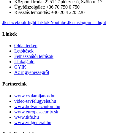
Központi iroda: 2251 Tápiószecső, Szőlő u. 17.
Ügyfélszolgálat: +36 70 750 0 750
Riasztás lemondás: +36 20 4 220 220
Jki-facebook-light
Tiktok
Youtube
Jki-instagram-1-light
Linkek
Oldal térkép
Letöltések
Felhasználói leírások
Linkajánló
GYIK
Az ingyenességről
Partnereink
www.csalamijanos.hu
video-tavfelugyelet.hu
www.holvanazautom.hu
www.europasecurity.sk
www.tkfe.hu
www.villgeneral.hu