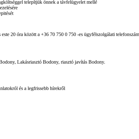
költséggel telepítjük önnek a távfelügyelet mellé
ezelésére
pitését
s este 20 óra között a +36 70 750 0 750 -es ügyfélszolgálati telefonsz
s Bodony, Lakásriasztó Bodony, riasztó javítás Bodony.
latokról és a legfrissebb hírekről