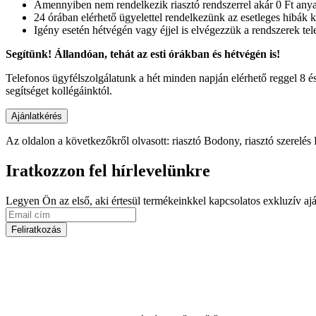
Amennyiben nem rendelkezik riasztó rendszerrel akár 0 Ft anyag
24 órában elérhető ügyelettel rendelkezünk az esetleges hibák k
Igény esetén hétvégén vagy éjjel is elvégezzük a rendszerek tele
Segítünk! Állandóan, tehát az esti órákban és hétvégén is!
Telefonos ügyfélszolgálatunk a hét minden napján elérhető reggel 8 é
segítséget kollégáinktól.
Az oldalon a következőkről olvasott: riasztó Bodony, riasztó szerelé
Iratkozzon fel hírlevelünkre
Legyen Ön az első, aki értesül termékeinkkel kapcsolatos exkluzív aján
Feliratkozás