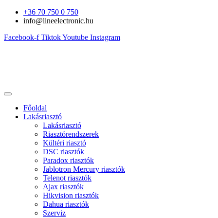
Ugrás
+36 70 750 0 750
a
info@lineelectronic.hu
tartalomhoz
Facebook-f
Tiktok
Youtube
Instagram
Főoldal
Lakásriasztó
Lakásriasztó
Riasztórendszerek
Kültéri riasztó
DSC riasztók
Paradox riasztók
Jablotron Mercury riasztók
Telenot riasztók
Ajax riasztók
Hikvision riasztók
Dahua riasztók
Szerviz