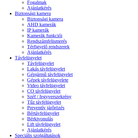
Fogalmak
Ajánlatkérés
Biztonsági kamera
Biztonsági kamera
AHD kamerák
IP kamerák
Kamerák funkciói
Rendszámfelismerés
Térfigyelő rendszerek
Ajánlatkérés
Távfelügyelet
Távfelügyelet
Lakás távfelügyelet
Gépjármű távfelügyelet
Gépek távfelügyelete
Video távfelügyelet
CO távfelügyelet
Széf / fegyverszekrény
Tűz távfelügyelet
Preventív járőrözés
Bértávfelügyelet
Bérkivonulás
Lift távfelügyelet
Ajánlatkérés
Speciális szolgáltatások