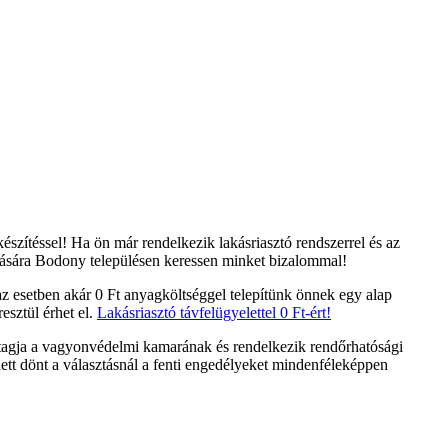
szítéssel! Ha ön már rendelkezik lakásriasztó rendszerrel és az
atására Bodony településen keressen minket bizalommal!
z esetben akár 0 Ft anyagköltséggel telepítünk önnek egy alap
esztül érhet el.
Lakásriasztó távfelügyelettel 0 Ft-ért!
 tagja a vagyonvédelmi kamarának és rendelkezik rendőrhatósági
ett dönt a választásnál a fenti engedélyeket mindenféleképpen