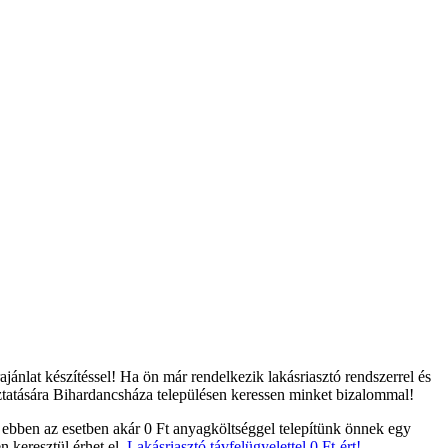
ánlat készítéssel! Ha ön már rendelkezik lakásriasztó rendszerrel és
oztatására Bihardancsháza településen keressen minket bizalommal!
 ebben az esetben akár 0 Ft anyagköltséggel telepítünk önnek egy
n keresztül érhet el.
Lakásriasztó távfelügyelettel 0 Ft-ért!