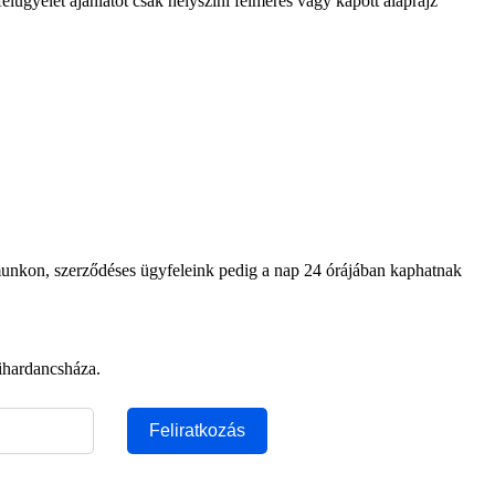
lügyelet ajánlatot csak helyszíni felmérés vagy kapott alaprajz
ámunkon, szerződéses ügyfeleink pedig a nap 24 órájában kaphatnak
Bihardancsháza.
Feliratkozás