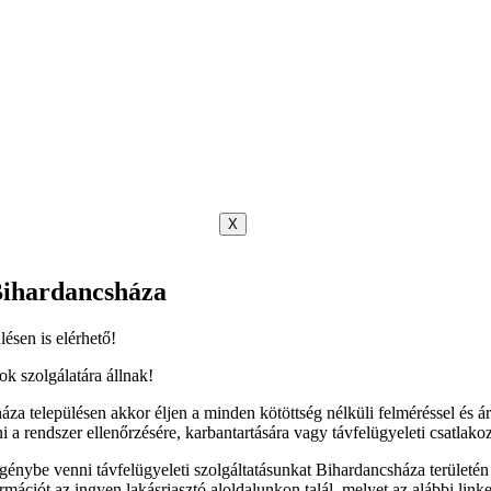
X
 Bihardancsháza
lésen is elérhető!
ok szolgálatára állnak!
településen akkor éljen a minden kötöttség nélküli felméréssel és áraj
a rendszer ellenőrzésére, karbantartására vagy távfelügyeleti csatlak
énybe venni távfelügyeleti szolgáltatásunkat Bihardancsháza területén
mációt az ingyen lakásriasztó aloldalunkon talál, melyet az alábbi linke