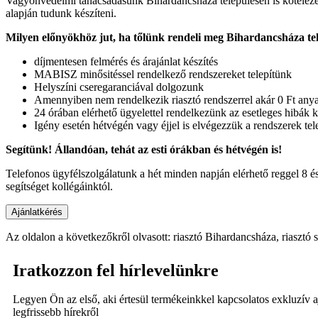
Vagyonvédelmi tanácsadásunk Bihardancsháza településen is kötelezetts
alapján tudunk készíteni.
Milyen előnyökhöz jut, ha tőlünk rendeli meg Bihardancsháza tel
díjmentesen felmérés és árajánlat készítés
MABISZ minősitéssel rendelkező rendszereket telepítünk
Helyszíni cseregaranciával dolgozunk
Amennyiben nem rendelkezik riasztó rendszerrel akár 0 Ft anyag
24 órában elérhető ügyelettel rendelkezünk az esetleges hibák k
Igény esetén hétvégén vagy éjjel is elvégezzük a rendszerek tele
Segítünk! Állandóan, tehát az esti órákban és hétvégén is!
Telefonos ügyfélszolgálatunk a hét minden napján elérhető reggel 8 é
segítséget kollégáinktól.
Az oldalon a következőkről olvasott: riasztó Bihardancsháza, riasztó 
Iratkozzon fel hírlevelünkre
Legyen Ön az első, aki értesül termékeinkkel kapcsolatos exkluzív a
legfrissebb hírekről