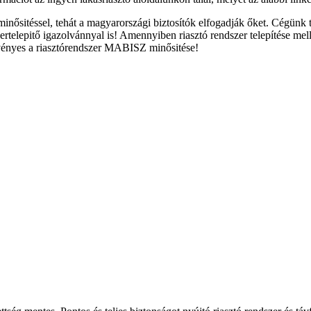
inősitéssel, tehát a magyarországi biztosítók elfogadják őket. Cégünk
telepitő igazolvánnyal is! Amennyiben riasztó rendszer telepítése mell
érvényes a riasztórendszer MABISZ minősitése!