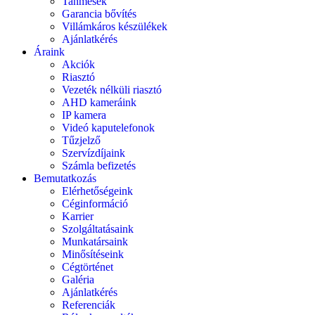
Tanmesék
Garancia bővítés
Villámkáros készülékek
Ajánlatkérés
Áraink
Akciók
Riasztó
Vezeték nélküli riasztó
AHD kameráink
IP kamera
Videó kaputelefonok
Tűzjelző
Szervízdíjaink
Számla befizetés
Bemutatkozás
Elérhetőségeink
Céginformáció
Karrier
Szolgáltatásaink
Munkatársaink
Minősítéseink
Cégtörténet
Galéria
Ajánlatkérés
Referenciák