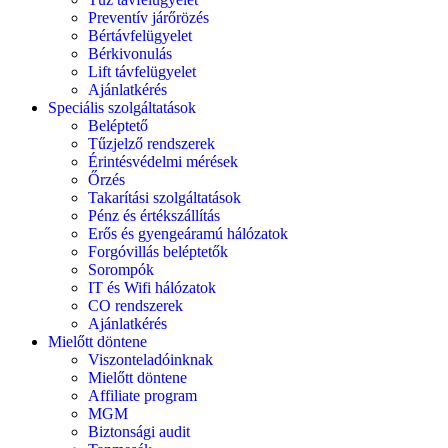
Preventív járőrözés
Bértávfelügyelet
Bérkivonulás
Lift távfelügyelet
Ajánlatkérés
Speciális szolgáltatások
Beléptető
Tűzjelző rendszerek
Érintésvédelmi mérések
Őrzés
Takarítási szolgáltatások
Pénz és értékszállítás
Erős és gyengeáramú hálózatok
Forgóvillás beléptetők
Sorompók
IT és Wifi hálózatok
CO rendszerek
Ajánlatkérés
Mielőtt döntene
Viszonteladóinknak
Mielőtt döntene
Affiliate program
MGM
Biztonsági audit