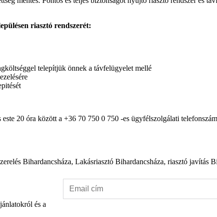
ég mentes. Pontos és teljes biztonságot nyújtó riasztó rendszer és távfe
epülésen riasztó rendszerét:
költséggel telepítjük önnek a távfelügyelet mellé
ezelésére
pitését
s este 20 óra között a +36 70 750 0 750 -es ügyfélszolgálati telefonsz
szerelés Bihardancsháza, Lakásriasztó Bihardancsháza, riasztó javítás 
jánlatokról és a