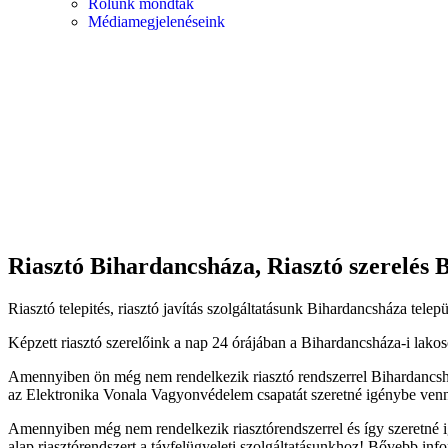
Rólunk mondták
Médiamegjelenéseink
Riasztó Bihardancsháza, Riasztó szerelés
Riasztó telepités, riasztó javítás szolgáltatásunk Bihardancsháza telepü
Képzett riasztó szerelőink a nap 24 órájában a Bihardancsháza-i lakos
Amennyiben ön még nem rendelkezik riasztó rendszerrel Bihardancsháza 
az Elektronika Vonala Vagyonvédelem csapatát szeretné igénybe venni 
Amennyiben még nem rendelkezik riasztórendszerrel és így szeretné ig
alap riasztórendszert a távfelügyeleti szolgáltatásunkhoz! Bővebb infor