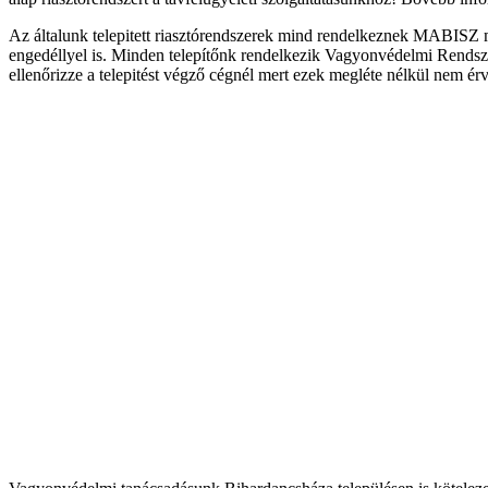
Az általunk telepitett riasztórendszerek mind rendelkeznek MABISZ m
engedéllyel is. Minden telepítőnk rendelkezik Vagyonvédelmi Rendszer
ellenőrizze a telepitést végző cégnél mert ezek megléte nélkül nem 