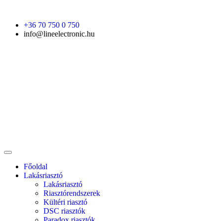
+36 70 750 0 750
info@lineelectronic.hu
Főoldal
Lakásriasztó
Lakásriasztó
Riasztórendszerek
Kültéri riasztó
DSC riasztók
Paradox riasztók