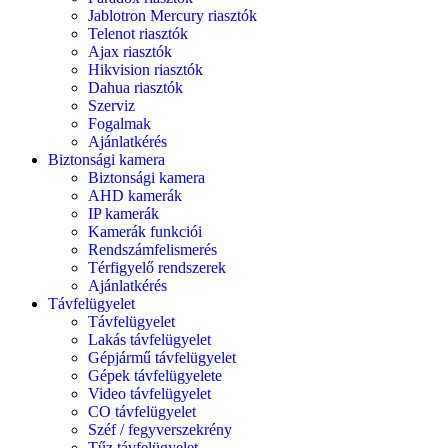
Jablotron Mercury riasztók
Telenot riasztók
Ajax riasztók
Hikvision riasztók
Dahua riasztók
Szerviz
Fogalmak
Ajánlatkérés
Biztonsági kamera
Biztonsági kamera
AHD kamerák
IP kamerák
Kamerák funkciói
Rendszámfelismerés
Térfigyelő rendszerek
Ajánlatkérés
Távfelügyelet
Távfelügyelet
Lakás távfelügyelet
Gépjármű távfelügyelet
Gépek távfelügyelete
Video távfelügyelet
CO távfelügyelet
Széf / fegyverszekrény
Tűz távfelügyelet