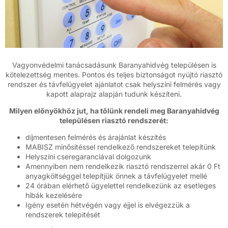
Vagyonvédelmi tanácsadásunk Baranyahidvég településen is
kötelezettség mentes. Pontos és teljes biztonságot nyújtó riasztó
rendszer és távfelügyelet ajánlatot csak helyszíni felmérés vagy
kapott alaprajz alapján tudunk készíteni.
Milyen előnyökhöz jut, ha tőlünk rendeli meg Baranyahidvég
településen riasztó rendszerét:
díjmentesen felmérés és árajánlat készítés
MABISZ minősitéssel rendelkező rendszereket telepítünk
Helyszíni cseregaranciával dolgozunk
Amennyiben nem rendelkezik riasztó rendszerrel akár 0 Ft
anyagköltséggel telepítjük önnek a távfelügyelet mellé
24 órában elérhető ügyelettel rendelkezünk az esetleges
hibák kezelésére
Igény esetén hétvégén vagy éjjel is elvégezzük a
rendszerek telepitését