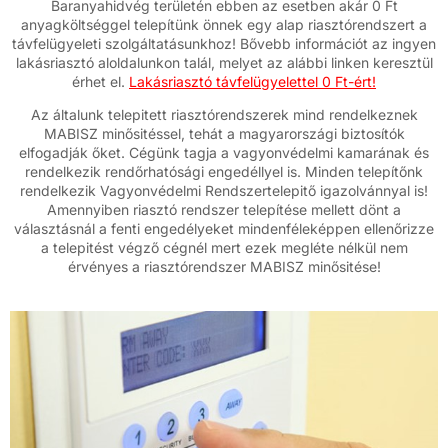
Baranyahidvég területén ebben az esetben akár 0 Ft
anyagköltséggel telepítünk önnek egy alap riasztórendszert a
távfelügyeleti szolgáltatásunkhoz! Bővebb információt az ingyen
lakásriasztó aloldalunkon talál, melyet az alábbi linken keresztül
érhet el.
Lakásriasztó távfelügyelettel 0 Ft-ért!
Az általunk telepitett riasztórendszerek mind rendelkeznek
MABISZ minősitéssel, tehát a magyarországi biztosítók
elfogadják őket. Cégünk tagja a vagyonvédelmi kamarának és
rendelkezik rendőrhatósági engedéllyel is. Minden telepítőnk
rendelkezik Vagyonvédelmi Rendszertelepitő igazolvánnyal is!
Amennyiben riasztó rendszer telepítése mellett dönt a
választásnál a fenti engedélyeket mindenféleképpen ellenőrizze
a telepitést végző cégnél mert ezek megléte nélkül nem
érvényes a riasztórendszer MABISZ minősitése!