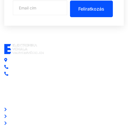
Feliratkozás
Központi iroda: 2251 Tápiószecső, Szőlő u. 17.
Ügyfélszolgálat: +36 70 750 0 750
Riasztás lemondás: +36 20 4 220 220
Linkek
Oldal térkép
Letöltések
Felhasználói leírások