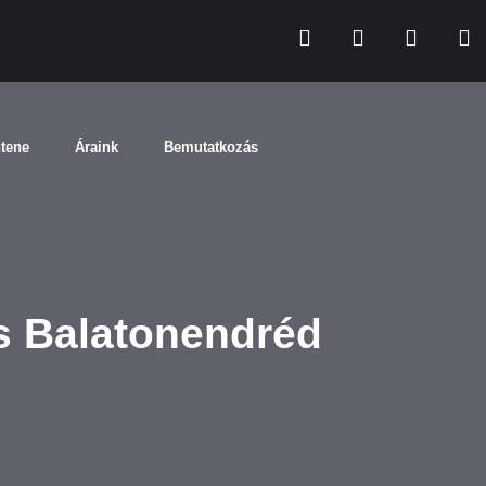
ntene
Áraink
Bemutatkozás
és Balatonendréd