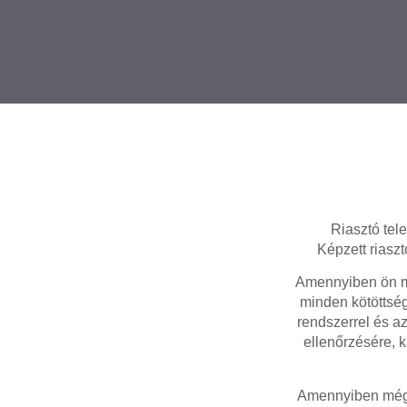
Riasztó tele
Képzett riasz
Amennyiben ön mé
minden kötöttség
rendszerrel és a
ellenőrzésére, 
Amennyiben még n