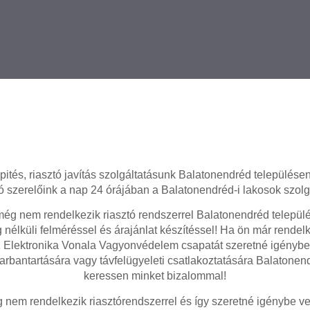
pités, riasztó javítás szolgáltatásunk Balatonendréd településen
tó szerelőink a nap 24 órájában a Balatonendréd-i lakosok szolgá
g nem rendelkezik riasztó rendszerrel Balatonendréd települé
 nélküli felméréssel és árajánlat készítéssel! Ha ön már rendelk
z Elektronika Vonala Vagyonvédelem csapatát szeretné igénybe
karbantartására vagy távfelügyeleti csatlakoztatására Balatonen
keressen minket bizalommal!
em rendelkezik riasztórendszerrel és így szeretné igénybe ven