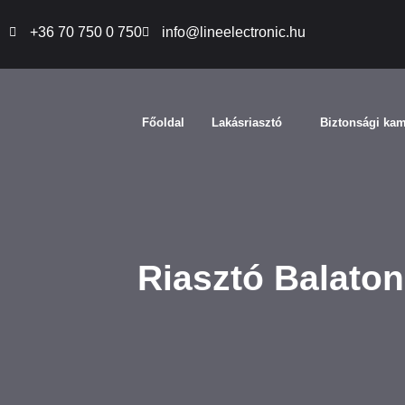
+36 70 750 0 750
info@lineelectronic.hu
Főoldal
Lakásriasztó
Biztonsági ka
Riasztó Balaton