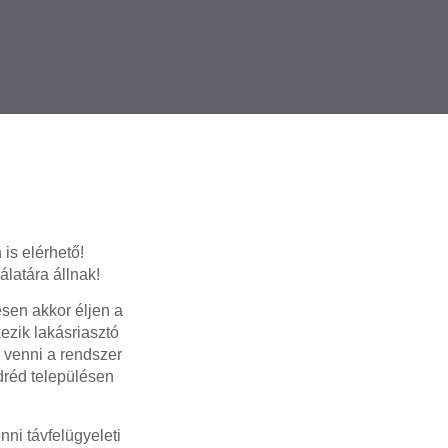
 is elérhető!
latára állnak!
sen akkor éljen a
ezik lakásriasztó
 venni a rendszer
dréd településen
ni távfelügyeleti