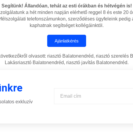
Segítünk! Állandóan, tehát az esti órákban és hétvégén is!
zolgálatunk a hét minden napján elérhető reggel 8 és este 20 ó
félszolgálati telefonszámunkon, szerződéses ügyfeleink pedig
kaphatnak segítséget kollégáinktól.
következőkről olvasott: riasztó Balatonendréd, riasztó szerelés 
Lakásriasztó Balatonendréd, riasztó javítás Balatonendréd.
ünkre
solatos exkluzív