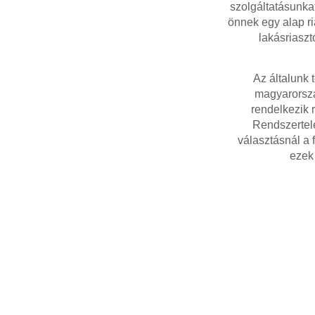
szolgáltatásunka
önnek egy alap ri
lakásriaszt
Az általunk 
magyarorszá
rendelkezik 
Rendszertele
választásnál a 
ezek