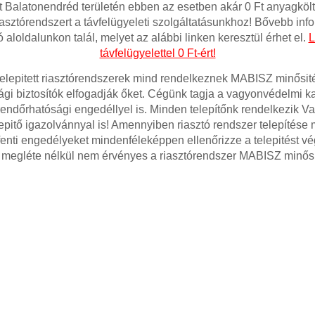
t Balatonendréd területén ebben az esetben akár 0 Ft anyagkölt
asztórendszert a távfelügyeleti szolgáltatásunkhoz! Bővebb inf
ó aloldalunkon talál, melyet az alábbi linken keresztül érhet el.
L
távfelügyelettel 0 Ft-ért!
telepitett riasztórendszerek mind rendelkeznek MABISZ minősité
gi biztosítók elfogadják őket. Cégünk tagja a vagyonvédelmi 
rendőrhatósági engedéllyel is. Minden telepítőnk rendelkezik 
pitő igazolvánnyal is! Amennyiben riasztó rendszer telepítése m
fenti engedélyeket mindenféleképpen ellenőrizze a telepitést v
 megléte nélkül nem érvényes a riasztórendszer MABISZ minősi