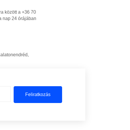
ra között a +36 70
 a nap 24 órájában
Balatonendréd,
Feliratkozás