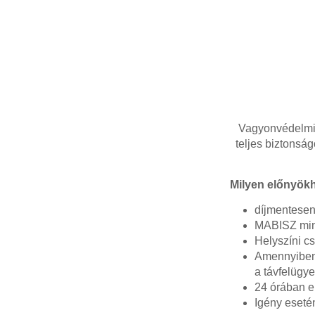
Vagyonvédelmi 
teljes biztonság
Milyen előnyökh
díjmentesen 
MABISZ minő
Helyszíni c
Amennyiben 
a távfelügye
24 órában e
Igény esetén