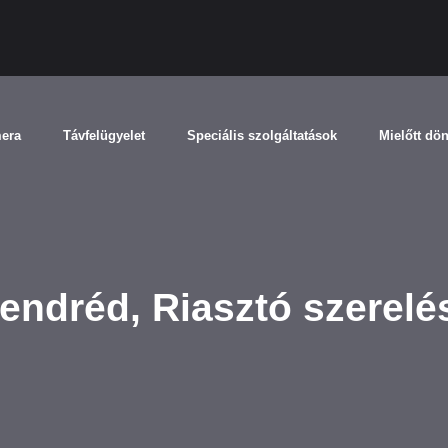
mera
Távfelügyelet
Speciális szolgáltatások
Mielőtt dö
endréd, Riasztó szerel