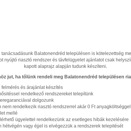
tanácsadásunk Balatonendréd településen is kötelezettség me
ot nyújtó riasztó rendszer és távfelügyelet ajánlatot csak helysz
kapott alaprajz alapján tudunk készíteni.
öz jut, ha tőlünk rendeli meg Balatonendréd településen ria
felmérés és árajánlat készítés
sitéssel rendelkező rendszereket telepítünk
seregaranciával dolgozunk
nem rendelkezik riasztó rendszerrel akár 0 Ft anyagköltséggel 
let mellé
lérhető ügyelettel rendelkezünk az esetleges hibák kezelésére
 hétvégén vagy éjjel is elvégezzük a rendszerek telepitését