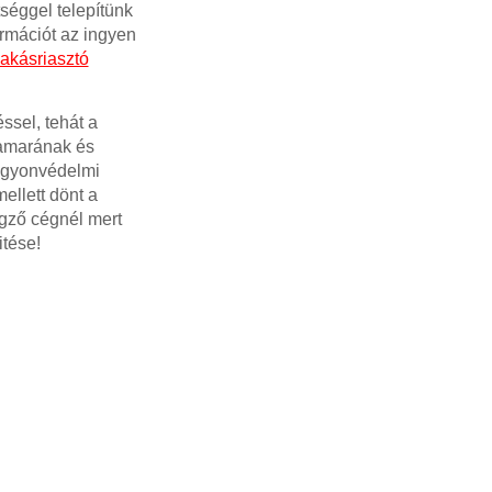
séggel telepítünk
ormációt az ingyen
akásriasztó
ssel, tehát a
kamarának és
Vagyonvédelmi
ellett dönt a
égző cégnél mert
tése!