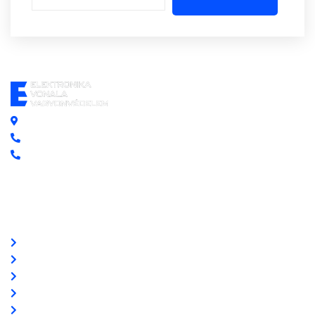
Központi iroda: 2251 Tápiószecső, Szőlő u. 17.
Ügyfélszolgálat: +36 70 750 0 750
Riasztás lemondás: +36 20 4 220 220
Linkek
Oldal térkép
Letöltések
Felhasználói leírások
Linkajánló
GYIK