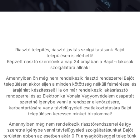
Riasztó telepités, riasztó javítás szolgáltatásunk Bajót
településen is elérhető!
Képzett riasztó szerelőink a nap 24 órájában a Bajót-i lakosok
szolgálatára állnak!
Amennyiben ön még nem rendelkezik riasztó rendszerrel Bajót
településen akkor éljen a minden kötöttség nélküli felméréssel és
árajánlat készítéssel! Ha ön már rendelkezik lakásriasztó
rendszerrel és az Elektronika Vonala Vagyonvédelem csapatát
szeretné igénybe venni a rendszer ellenőrzésére,
karbantartására vagy távfelügyeleti csatlakoztatására Bajót
településen keressen minket bizalommal!
Amennyiben még nem rendelkezik riasztórendszerrel és így
szeretné igénybe venni távfelügyeleti szolgáltatásunkat Bajót
területén ebben az esetben akár 0 Ft anyagköltséggel telepítünk