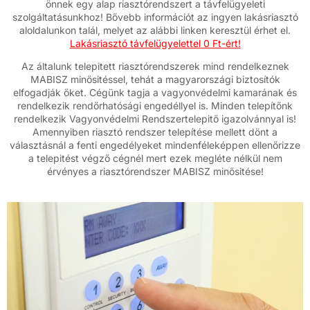
önnek egy alap riasztórendszert a távfelügyeleti
szolgáltatásunkhoz! Bővebb információt az ingyen lakásriasztó
aloldalunkon talál, melyet az alábbi linken keresztül érhet el.
Lakásriasztó távfelügyelettel 0 Ft-ért!
Az általunk telepitett riasztórendszerek mind rendelkeznek
MABISZ minősitéssel, tehát a magyarországi biztosítók
elfogadják őket. Cégünk tagja a vagyonvédelmi kamarának és
rendelkezik rendőrhatósági engedéllyel is. Minden telepítőnk
rendelkezik Vagyonvédelmi Rendszertelepitő igazolvánnyal is!
Amennyiben riasztó rendszer telepítése mellett dönt a
választásnál a fenti engedélyeket mindenféleképpen ellenőrizze
a telepitést végző cégnél mert ezek megléte nélkül nem
érvényes a riasztórendszer MABISZ minősitése!