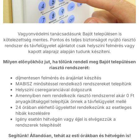
Vagyonvédelmi tanácsadásunk Bajót településen is
kötelezettség mentes. Pontos és teljes biztonságot nyújtó riasztó
rendszer és távfelügyelet ajánlatot csak helyszíni felmérés vagy
kapott alaprajz alapján tudunk készíteni.
Milyen előnyökhöz jut, ha tőlünk rendeli meg Bajót településen
riasztó rendszerét:
díjmentesen felmérés és árajánlat készítés
MABISZ minősitéssel rendelkező rendszereket telepítünk
Helyszíni cseregaranciával dolgozunk
Amennyiben nem rendelkezik riasztó rendszerrel akár 0 Ft
anyagköltséggel telepítjük önnek a távfelügyelet mellé
24 órában elérhető ügyelettel rendelkezünk az esetleges
hibák kezelésére
Igény esetén hétvégén vagy éjjel is elvégezzük a
rendszerek telepitését
Segítünk! Állandóan, tehát az esti órákban és hétvégén is!