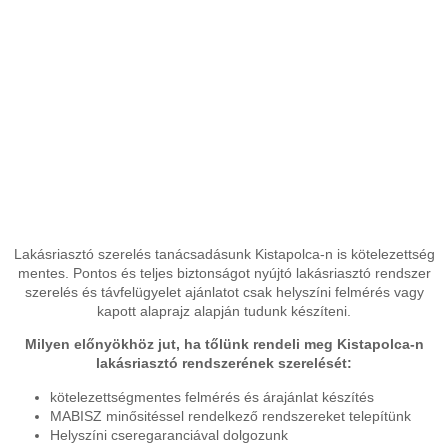
Lakásriasztó szerelés tanácsadásunk Kistapolca-n is kötelezettség
mentes. Pontos és teljes biztonságot nyújtó lakásriasztó rendszer
szerelés és távfelügyelet ajánlatot csak helyszíni felmérés vagy
kapott alaprajz alapján tudunk készíteni.
Milyen előnyökhöz jut, ha tőlünk rendeli meg Kistapolca-n
lakásriasztó rendszerének szerelését:
kötelezettségmentes felmérés és árajánlat készítés
MABISZ minősitéssel rendelkező rendszereket telepítünk
Helyszíni cseregaranciával dolgozunk