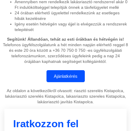
Amennyiben nem rendelkezik lakásriasztó rendszerrel akár 0
Ft indulóköltséggel telepítjük önnek a távfelügyelet mellé
24 órában elérhető ügyelettel rendelkezünk az esetleges
hibák kezelésére
Igény esetén hétvégén vagy éjjel is elvégezzük a rendszerek
telepitését
Segítünk! Állandóan, tehát az esti órákban és hétvégén is!
Telefonos ügyfélszolgálatunk a hét minden napján elérhető reggel 8
és este 20 óra között a +36 70 750 0 750 -es ügyfélszolgálati
telefonszámunkon, szerződéses ügyfeleink pedig a nap 24
órájában kaphatnak segítséget kollégáinktól.
Az oldalon a következőkről olvasott: riasztó szerelés Kistapolca,
lakásriasztó szerelés Kistapolca, lakasriaszto szereles Kistapolca,
lakásriasztó javítás Kistapolca.
Iratkozzon fel