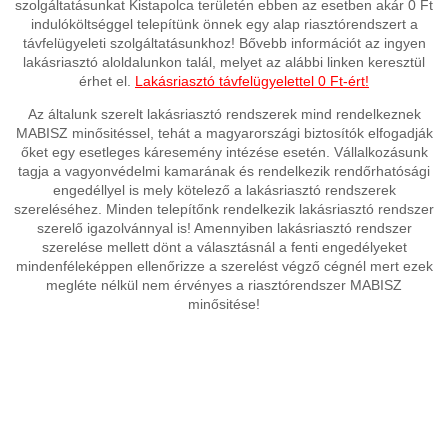
szolgáltatásunkat Kistapolca területén ebben az esetben akár 0 Ft
indulóköltséggel telepítünk önnek egy alap riasztórendszert a
távfelügyeleti szolgáltatásunkhoz! Bővebb információt az ingyen
lakásriasztó aloldalunkon talál, melyet az alábbi linken keresztül
érhet el.
Lakásriasztó távfelügyelettel 0 Ft-ért!
Az általunk szerelt lakásriasztó rendszerek mind rendelkeznek
MABISZ minősitéssel, tehát a magyarországi biztosítók elfogadják
őket egy esetleges káresemény intézése esetén. Vállalkozásunk
tagja a vagyonvédelmi kamarának és rendelkezik rendőrhatósági
engedéllyel is mely kötelező a lakásriasztó rendszerek
szereléséhez. Minden telepítőnk rendelkezik lakásriasztó rendszer
szerelő igazolvánnyal is! Amennyiben lakásriasztó rendszer
szerelése mellett dönt a választásnál a fenti engedélyeket
mindenféleképpen ellenőrizze a szerelést végző cégnél mert ezek
megléte nélkül nem érvényes a riasztórendszer MABISZ
minősitése!