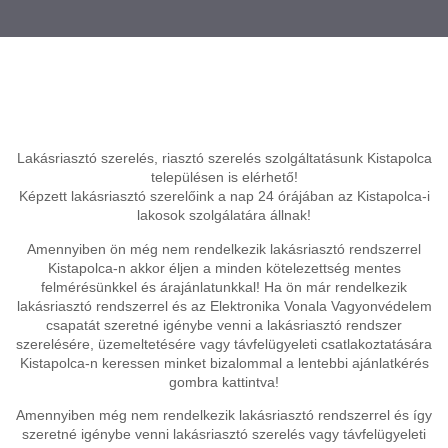
Lakásriasztó szerelés, riasztó szerelés szolgáltatásunk Kistapolca
településen is elérhető!
Képzett lakásriasztó szerelőink a nap 24 órájában az Kistapolca-i
lakosok szolgálatára állnak!
Amennyiben ön még nem rendelkezik lakásriasztó rendszerrel
Kistapolca-n akkor éljen a minden kötelezettség mentes
felmérésünkkel és árajánlatunkkal! Ha ön már rendelkezik
lakásriasztó rendszerrel és az Elektronika Vonala Vagyonvédelem
csapatát szeretné igénybe venni a lakásriasztó rendszer
szerelésére, üzemeltetésére vagy távfelügyeleti csatlakoztatására
Kistapolca-n keressen minket bizalommal a lentebbi ajánlatkérés
gombra kattintva!
Amennyiben még nem rendelkezik lakásriasztó rendszerrel és így
szeretné igénybe venni lakásriasztó szerelés vagy távfelügyeleti