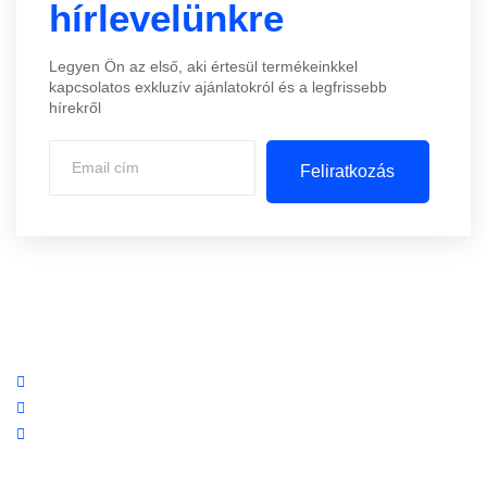
hírlevelünkre
Legyen Ön az első, aki értesül termékeinkkel
kapcsolatos exkluzív ajánlatokról és a legfrissebb
hírekről
Feliratkozás
Központi iroda: 2251 Tápiószecső, Szőlő u. 17.
Ügyfélszolgálat: +36 70 750 0 750
Riasztás lemondás: +36 20 4 220 220