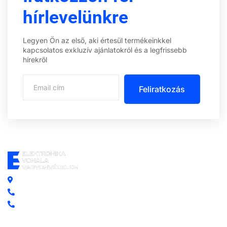
hírlevelünkre
Legyen Ön az első, aki értesül termékeinkkel
kapcsolatos exkluzív ajánlatokról és a legfrissebb
hírekről
Feliratkozás
Központi iroda: 2251 Tápiószecső, Szőlő u. 17.
Ügyfélszolgálat: +36 70 750 0 750
Riasztás lemondás: +36 20 4 220 220