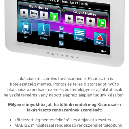
Lakásriasztó szerelés tanácsadásunk Kisoroszi-n is
kötelezettség mentes. Pontos és teljes biztonságot nyújtó
lakásriasztó rendszer szerelés és távfelügyelet ajánlatot csak
helyszíni felmérés vagy kapott alaprajz alapján tudunk készíteni.
Milyen előnyökhöz jut, ha tőlünk rendeli meg Kisoroszi-n
lakásriasztó rendszerének szerelését:
kötelezettségmentes felmérés és árajánlat készítés
MABISZ minősitéssel rendelkező rendszereket telepítünk