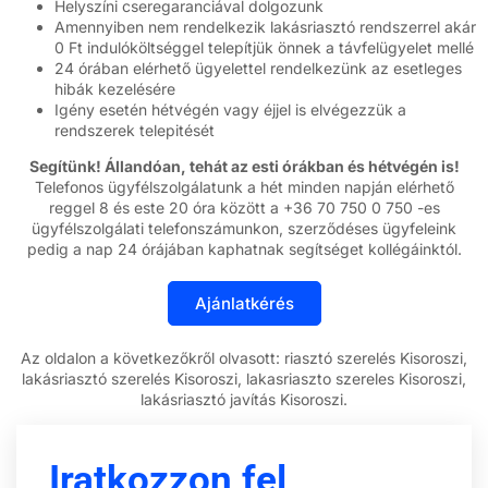
Helyszíni cseregaranciával dolgozunk
Amennyiben nem rendelkezik lakásriasztó rendszerrel akár
0 Ft indulóköltséggel telepítjük önnek a távfelügyelet mellé
24 órában elérhető ügyelettel rendelkezünk az esetleges
hibák kezelésére
Igény esetén hétvégén vagy éjjel is elvégezzük a
rendszerek telepitését
Segítünk! Állandóan, tehát az esti órákban és hétvégén is!
Telefonos ügyfélszolgálatunk a hét minden napján elérhető
reggel 8 és este 20 óra között a +36 70 750 0 750 -es
ügyfélszolgálati telefonszámunkon, szerződéses ügyfeleink
pedig a nap 24 órájában kaphatnak segítséget kollégáinktól.
Az oldalon a következőkről olvasott: riasztó szerelés Kisoroszi,
lakásriasztó szerelés Kisoroszi, lakasriaszto szereles Kisoroszi,
lakásriasztó javítás Kisoroszi.
Iratkozzon fel