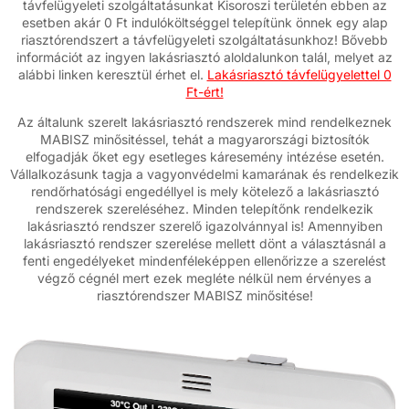
távfelügyeleti szolgáltatásunkat Kisoroszi területén ebben az
esetben akár 0 Ft indulóköltséggel telepítünk önnek egy alap
riasztórendszert a távfelügyeleti szolgáltatásunkhoz! Bővebb
információt az ingyen lakásriasztó aloldalunkon talál, melyet az
alábbi linken keresztül érhet el.
Lakásriasztó távfelügyelettel 0
Ft-ért!
Az általunk szerelt lakásriasztó rendszerek mind rendelkeznek
MABISZ minősitéssel, tehát a magyarországi biztosítók
elfogadják őket egy esetleges káresemény intézése esetén.
Vállalkozásunk tagja a vagyonvédelmi kamarának és rendelkezik
rendőrhatósági engedéllyel is mely kötelező a lakásriasztó
rendszerek szereléséhez. Minden telepítőnk rendelkezik
lakásriasztó rendszer szerelő igazolvánnyal is! Amennyiben
lakásriasztó rendszer szerelése mellett dönt a választásnál a
fenti engedélyeket mindenféleképpen ellenőrizze a szerelést
végző cégnél mert ezek megléte nélkül nem érvényes a
riasztórendszer MABISZ minősitése!