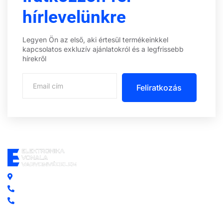
hírlevelünkre
Legyen Ön az első, aki értesül termékeinkkel
kapcsolatos exkluzív ajánlatokról és a legfrissebb
hírekről
Feliratkozás
Központi iroda: 2251 Tápiószecső, Szőlő u. 17.
Ügyfélszolgálat: +36 70 750 0 750
Riasztás lemondás: +36 20 4 220 220