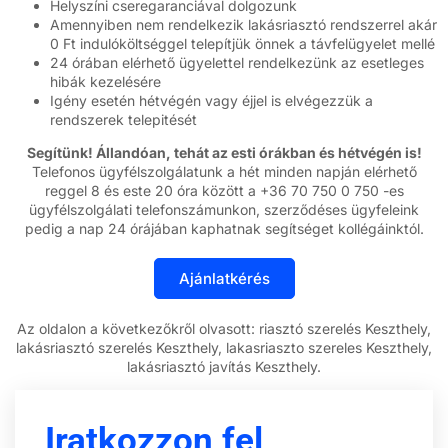
Helyszíni cseregaranciával dolgozunk
Amennyiben nem rendelkezik lakásriasztó rendszerrel akár
0 Ft indulóköltséggel telepítjük önnek a távfelügyelet mellé
24 órában elérhető ügyelettel rendelkezünk az esetleges
hibák kezelésére
Igény esetén hétvégén vagy éjjel is elvégezzük a
rendszerek telepitését
Segítünk! Állandóan, tehát az esti órákban és hétvégén is!
Telefonos ügyfélszolgálatunk a hét minden napján elérhető
reggel 8 és este 20 óra között a +36 70 750 0 750 -es
ügyfélszolgálati telefonszámunkon, szerződéses ügyfeleink
pedig a nap 24 órájában kaphatnak segítséget kollégáinktól.
Az oldalon a következőkről olvasott: riasztó szerelés Keszthely,
lakásriasztó szerelés Keszthely, lakasriaszto szereles Keszthely,
lakásriasztó javítás Keszthely.
Iratkozzon fel