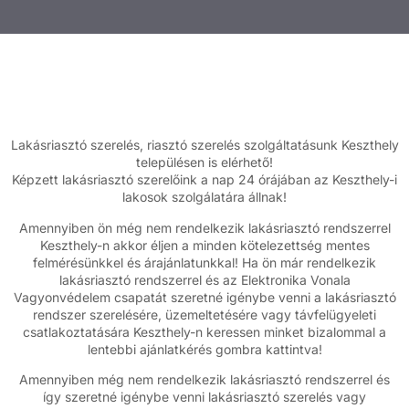
Lakásriasztó szerelés, riasztó szerelés szolgáltatásunk Keszthely
településen is elérhető!
Képzett lakásriasztó szerelőink a nap 24 órájában az Keszthely-i
lakosok szolgálatára állnak!
Amennyiben ön még nem rendelkezik lakásriasztó rendszerrel
Keszthely-n akkor éljen a minden kötelezettség mentes
felmérésünkkel és árajánlatunkkal! Ha ön már rendelkezik
lakásriasztó rendszerrel és az Elektronika Vonala
Vagyonvédelem csapatát szeretné igénybe venni a lakásriasztó
rendszer szerelésére, üzemeltetésére vagy távfelügyeleti
csatlakoztatására Keszthely-n keressen minket bizalommal a
lentebbi ajánlatkérés gombra kattintva!
Amennyiben még nem rendelkezik lakásriasztó rendszerrel és
így szeretné igénybe venni lakásriasztó szerelés vagy