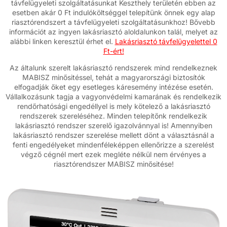
távfelügyeleti szolgáltatásunkat Keszthely területén ebben az
esetben akár 0 Ft indulóköltséggel telepítünk önnek egy alap
riasztórendszert a távfelügyeleti szolgáltatásunkhoz! Bővebb
információt az ingyen lakásriasztó aloldalunkon talál, melyet az
alábbi linken keresztül érhet el.
Lakásriasztó távfelügyelettel 0
Ft-ért!
Az általunk szerelt lakásriasztó rendszerek mind rendelkeznek
MABISZ minősitéssel, tehát a magyarországi biztosítók
elfogadják őket egy esetleges káresemény intézése esetén.
Vállalkozásunk tagja a vagyonvédelmi kamarának és rendelkezik
rendőrhatósági engedéllyel is mely kötelező a lakásriasztó
rendszerek szereléséhez. Minden telepítőnk rendelkezik
lakásriasztó rendszer szerelő igazolvánnyal is! Amennyiben
lakásriasztó rendszer szerelése mellett dönt a választásnál a
fenti engedélyeket mindenféleképpen ellenőrizze a szerelést
végző cégnél mert ezek megléte nélkül nem érvényes a
riasztórendszer MABISZ minősitése!