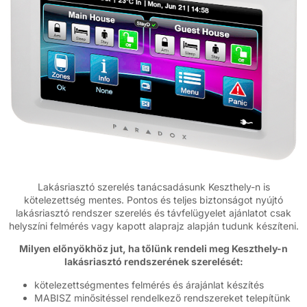
Lakásriasztó szerelés tanácsadásunk Keszthely-n is
kötelezettség mentes. Pontos és teljes biztonságot nyújtó
lakásriasztó rendszer szerelés és távfelügyelet ajánlatot csak
helyszíni felmérés vagy kapott alaprajz alapján tudunk készíteni.
Milyen előnyökhöz jut, ha tőlünk rendeli meg Keszthely-n
lakásriasztó rendszerének szerelését:
kötelezettségmentes felmérés és árajánlat készítés
MABISZ minősitéssel rendelkező rendszereket telepítünk