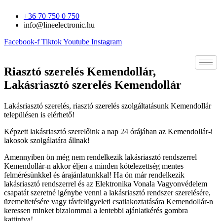
Ugrás
+36 70 750 0 750
a
info@lineelectronic.hu
tartalomhoz
Facebook-f
Tiktok
Youtube
Instagram
Riasztó szerelés Kemendollár,
Lakásriasztó szerelés Kemendollár
Lakásriasztó szerelés, riasztó szerelés szolgáltatásunk Kemendollár
településen is elérhető!
Képzett lakásriasztó szerelőink a nap 24 órájában az Kemendollár-i
lakosok szolgálatára állnak!
Amennyiben ön még nem rendelkezik lakásriasztó rendszerrel
Kemendollár-n akkor éljen a minden kötelezettség mentes
felmérésünkkel és árajánlatunkkal! Ha ön már rendelkezik
lakásriasztó rendszerrel és az Elektronika Vonala Vagyonvédelem
csapatát szeretné igénybe venni a lakásriasztó rendszer szerelésére,
üzemeltetésére vagy távfelügyeleti csatlakoztatására Kemendollár-n
keressen minket bizalommal a lentebbi ajánlatkérés gombra
kattintva!