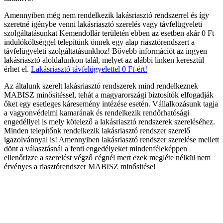
Amennyiben még nem rendelkezik lakásriasztó rendszerrel és így
szeretné igénybe venni lakásriasztó szerelés vagy távfelügyeleti
szolgáltatásunkat Kemendollár területén ebben az esetben akár 0 Ft
indulóköltséggel telepítünk önnek egy alap riasztórendszert a
távfelügyeleti szolgáltatásunkhoz! Bővebb információt az ingyen
lakásriasztó aloldalunkon talál, melyet az alábbi linken keresztül
érhet el.
Lakásriasztó távfelügyelettel 0 Ft-ért!
Az általunk szerelt lakásriasztó rendszerek mind rendelkeznek
MABISZ minősitéssel, tehát a magyarországi biztosítók elfogadják
őket egy esetleges káresemény intézése esetén. Vállalkozásunk tagja
a vagyonvédelmi kamarának és rendelkezik rendőrhatósági
engedéllyel is mely kötelező a lakásriasztó rendszerek szereléséhez.
Minden telepítőnk rendelkezik lakásriasztó rendszer szerelő
igazolvánnyal is! Amennyiben lakásriasztó rendszer szerelése mellett
dönt a választásnál a fenti engedélyeket mindenféleképpen
ellenőrizze a szerelést végző cégnél mert ezek megléte nélkül nem
érvényes a riasztórendszer MABISZ minősitése!