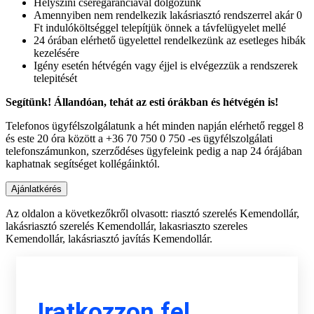
Helyszíni cseregaranciával dolgozunk
Amennyiben nem rendelkezik lakásriasztó rendszerrel akár 0
Ft indulóköltséggel telepítjük önnek a távfelügyelet mellé
24 órában elérhető ügyelettel rendelkezünk az esetleges hibák
kezelésére
Igény esetén hétvégén vagy éjjel is elvégezzük a rendszerek
telepitését
Segítünk! Állandóan, tehát az esti órákban és hétvégén is!
Telefonos ügyfélszolgálatunk a hét minden napján elérhető reggel 8
és este 20 óra között a +36 70 750 0 750 -es ügyfélszolgálati
telefonszámunkon, szerződéses ügyfeleink pedig a nap 24 órájában
kaphatnak segítséget kollégáinktól.
Az oldalon a következőkről olvasott: riasztó szerelés Kemendollár,
lakásriasztó szerelés Kemendollár, lakasriaszto szereles
Kemendollár, lakásriasztó javítás Kemendollár.
Iratkozzon fel