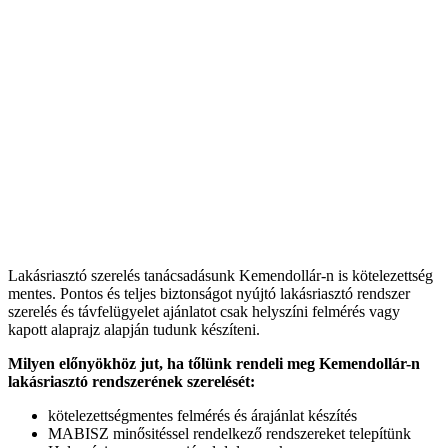
Lakásriasztó szerelés tanácsadásunk Kemendollár-n is kötelezettség
mentes. Pontos és teljes biztonságot nyújtó lakásriasztó rendszer
szerelés és távfelügyelet ajánlatot csak helyszíni felmérés vagy
kapott alaprajz alapján tudunk készíteni.
Milyen előnyökhöz jut, ha tőlünk rendeli meg Kemendollár-n
lakásriasztó rendszerének szerelését:
kötelezettségmentes felmérés és árajánlat készítés
MABISZ minősitéssel rendelkező rendszereket telepítünk