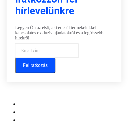
hírlevelünkre
Legyen Ön az első, aki értesül termékeinkkel
kapcsolatos exkluzív ajánlatokról és a legfrissebb
hírekről
Feliratkozás
Központi iroda: 2251 Tápiószecső, Szőlő u. 17.
Ügyfélszolgálat: +36 70 750 0 750
Riasztás lemondás: +36 20 4 220 220