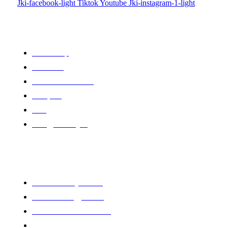
Jki-facebook-light
Tiktok
Youtube
Jki-instagram-1-light
Linkek
Oldal térkép
Letöltések
Felhasználói leírások
Linkajánló
GYIK
Az ingyenességről
Partnereink
www.csalamijanos.hu
video-tavfelugyelet.hu
www.holvanazautom.hu
www.europasecurity.sk