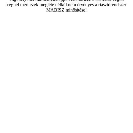
cégnél mert ezek megléte nélkül nem érvényes a riasztórendszer
MABISZ minősitése!