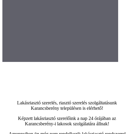
Lakásriasztó szerelés, riasztó szerelés szolgáltatásunk
Karancsberény településen is elérhető!
Képzett lakásriasztó szerelőink a nap 24 órájában az
Karancsberény-i lakosok szolgálatára állnak!
Amennyiben ön még nem rendelkezik lakásriasztó rendszerrel