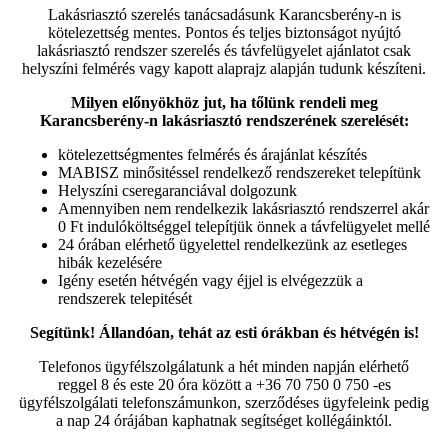
Lakásriasztó szerelés tanácsadásunk Karancsberény-n is
kötelezettség mentes. Pontos és teljes biztonságot nyújtó
lakásriasztó rendszer szerelés és távfelügyelet ajánlatot csak
helyszíni felmérés vagy kapott alaprajz alapján tudunk készíteni.
Milyen előnyökhöz jut, ha tőlünk rendeli meg
Karancsberény-n lakásriasztó rendszerének szerelését:
kötelezettségmentes felmérés és árajánlat készítés
MABISZ minősitéssel rendelkező rendszereket telepítünk
Helyszíni cseregaranciával dolgozunk
Amennyiben nem rendelkezik lakásriasztó rendszerrel akár
0 Ft indulóköltséggel telepítjük önnek a távfelügyelet mellé
24 órában elérhető ügyelettel rendelkezünk az esetleges
hibák kezelésére
Igény esetén hétvégén vagy éjjel is elvégezzük a
rendszerek telepitését
Segítünk! Állandóan, tehát az esti órákban és hétvégén is!
Telefonos ügyfélszolgálatunk a hét minden napján elérhető
reggel 8 és este 20 óra között a +36 70 750 0 750 -es
ügyfélszolgálati telefonszámunkon, szerződéses ügyfeleink pedig
a nap 24 órájában kaphatnak segítséget kollégáinktól.