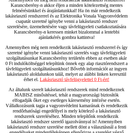
Karancsberény-n akkor éljen a minden kötelezettség mentes
felmérésünkkel és árajánlatunkkal! Ha ön már rendelkezik
lakásriasztó rendszerrel és az Elektronika Vonala Vagyonvédelem
csapatát szeretné igénybe venni a lakásriasztó rendszer
szerelésére, üzemeltetésére vagy távfelügyeleti csatlakoztatására
Karancsberény-n keressen minket bizalommal a lentebbi
ajánlatkérés gombra kattintva!
Amennyiben még nem rendelkezik lakásriasztó rendszerrel és így
szeretné igénybe venni lakásriasztó szerelés vagy távfelügyeleti
szolgáltatásunkat Karancsberény területén ebben az esetben akár
0 Ft indulóköltséggel telepítünk önnek egy alap riasztórendszert a
távfelügyeleti szolgáltatásunkhoz! Bővebb információt az ingyen
lakásriasztó aloldalunkon talál, melyet az alábbi linken keresztül
érhet el.
Lakásriasztó távfelügyelettel 0 Ft-ért!
Az általunk szerelt lakásriasztó rendszerek mind rendelkeznek
MABISZ minősitéssel, tehát a magyarországi biztosítók
elfogadják őket egy esetleges káresemény intézése esetén.
Vállalkozásunk tagja a vagyonvédelmi kamarának és rendelkezik
rendőrhatósági engedéllyel is mely kötelező a lakásriasztó
rendszerek szereléséhez. Minden telepítőnk rendelkezik
lakásriasztó rendszer szerelő igazolvánnyal is! Amennyiben
lakásriasztó rendszer szerelése mellett dönt a választásnál a fenti
engedélyeket mindenféleképpen ellenőrizze a szerelést végző