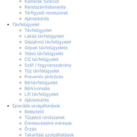
Kamerák funkciói
Rendszámfelismerés
Térfigyelő rendszerek
Ajánlatkérés
Távfelügyelet
Távfelügyelet
Lakás távfelügyelet
Gépjármű távfelügyelet
Gépek távfelügyelete
Video távfelügyelet
CO távfelügyelet
Széf / fegyverszekrény
Tűz távfelügyelet
Preventív járőrözés
Bértávfelügyelet
Bérkivonulás
Lift távfelügyelet
Ajánlatkérés
Speciális szolgáltatások
Beléptető
Tűzjelző rendszerek
Érintésvédelmi mérések
Őrzés
Takarítási szolgáltatások