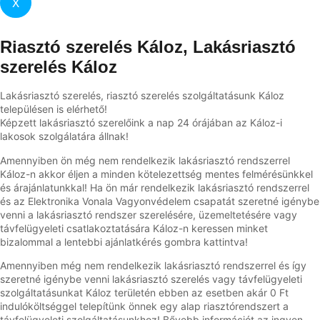
X
Riasztó szerelés Káloz, Lakásriasztó
szerelés Káloz
Lakásriasztó szerelés, riasztó szerelés szolgáltatásunk Káloz
településen is elérhető!
Képzett lakásriasztó szerelőink a nap 24 órájában az Káloz-i
lakosok szolgálatára állnak!
Amennyiben ön még nem rendelkezik lakásriasztó rendszerrel
Káloz-n akkor éljen a minden kötelezettség mentes felmérésünkkel
és árajánlatunkkal! Ha ön már rendelkezik lakásriasztó rendszerrel
és az Elektronika Vonala Vagyonvédelem csapatát szeretné igénybe
venni a lakásriasztó rendszer szerelésére, üzemeltetésére vagy
távfelügyeleti csatlakoztatására Káloz-n keressen minket
bizalommal a lentebbi ajánlatkérés gombra kattintva!
Amennyiben még nem rendelkezik lakásriasztó rendszerrel és így
szeretné igénybe venni lakásriasztó szerelés vagy távfelügyeleti
szolgáltatásunkat Káloz területén ebben az esetben akár 0 Ft
indulóköltséggel telepítünk önnek egy alap riasztórendszert a
távfelügyeleti szolgáltatásunkhoz! Bővebb információt az ingyen