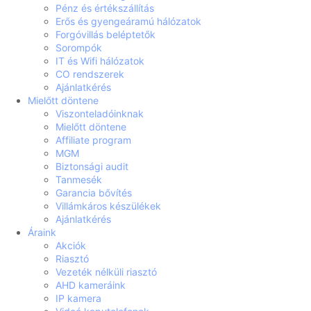
Pénz és értékszállítás
Erős és gyengeáramú hálózatok
Forgóvillás beléptetők
Sorompók
IT és Wifi hálózatok
CO rendszerek
Ajánlatkérés
Mielőtt döntene
Viszonteladóinknak
Mielőtt döntene
Affiliate program
MGM
Biztonsági audit
Tanmesék
Garancia bővítés
Villámkáros készülékek
Ajánlatkérés
Áraink
Akciók
Riasztó
Vezeték nélküli riasztó
AHD kameráink
IP kamera