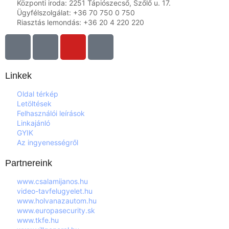
Központi iroda: 2251 Tápiószecső, Szőlő u. 17.
Ügyfélszolgálat: +36 70 750 0 750
Riasztás lemondás: +36 20 4 220 220
Linkek
Oldal térkép
Letöltések
Felhasználói leírások
Linkajánló
GYIK
Az ingyenességről
Partnereink
www.csalamijanos.hu
video-tavfelugyelet.hu
www.holvanazautom.hu
www.europasecurity.sk
www.tkfe.hu