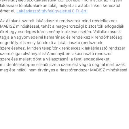
lakásriasztó aloldalunkon talál, melyet az alábbi linken keresztül
érhet el.
Lakásriasztó távfelügyelettel 0 Ft-ért!
Az általunk szerelt lakásriasztó rendszerek mind rendelkeznek
MABISZ minősitéssel, tehát a magyarországi biztosítók elfogadják
őket egy esetleges káresemény intézése esetén. Vállalkozásunk
tagja a vagyonvédelmi kamarának és rendelkezik rendőrhatósági
engedéllyel is mely kötelező a lakásriasztó rendszerek
szereléséhez. Minden telepítőnk rendelkezik lakásriasztó rendszer
szerelő igazolvánnyal is! Amennyiben lakásriasztó rendszer
szerelése mellett dönt a választásnál a fenti engedélyeket
mindenféleképpen ellenőrizze a szerelést végző cégnél mert ezek
megléte nélkül nem érvényes a riasztórendszer MABISZ minősitése!