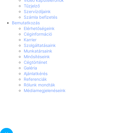
Videó kaputelefonok
Tűzjelző
Szervízdíjaink
Számla befizetés
Bemutatkozás
Elérhetőségeink
Céginformáció
Karrier
Szolgáltatásaink
Munkatársaink
Minősítéseink
Cégtörténet
Galéria
Ajánlatkérés
Referenciák
Rólunk mondták
Médiamegjelenéseink