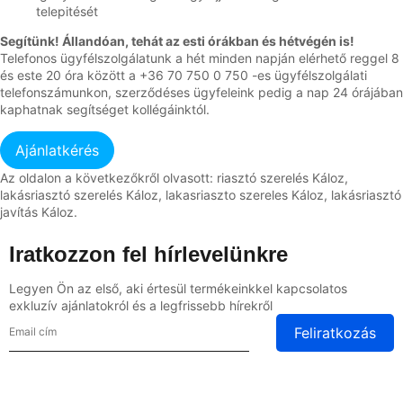
telepitését
Segítünk! Állandóan, tehát az esti órákban és hétvégén is!
Telefonos ügyfélszolgálatunk a hét minden napján elérhető reggel 8
és este 20 óra között a +36 70 750 0 750 -es ügyfélszolgálati
telefonszámunkon, szerződéses ügyfeleink pedig a nap 24 órájában
kaphatnak segítséget kollégáinktól.
Az oldalon a következőkről olvasott: riasztó szerelés Káloz,
lakásriasztó szerelés Káloz, lakasriaszto szereles Káloz, lakásriasztó
javítás Káloz.
Iratkozzon fel hírlevelünkre
Legyen Ön az első, aki értesül termékeinkkel kapcsolatos
exkluzív ajánlatokról és a legfrissebb hírekről
Feliratkozás