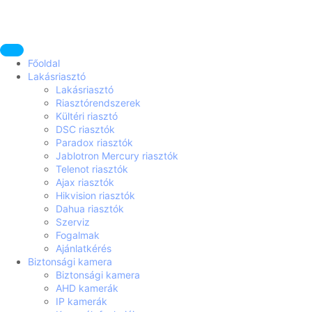
Főoldal
Lakásriasztó
Lakásriasztó
Riasztórendszerek
Kültéri riasztó
DSC riasztók
Paradox riasztók
Jablotron Mercury riasztók
Telenot riasztók
Ajax riasztók
Hikvision riasztók
Dahua riasztók
Szerviz
Fogalmak
Ajánlatkérés
Biztonsági kamera
Biztonsági kamera
AHD kamerák
IP kamerák