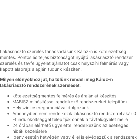
Lakásriasztó szerelés tanácsadásunk Káloz-n is kötelezettség
mentes. Pontos és teljes biztonságot nyújtó lakásriasztó rendszer
szerelés és távfelügyelet ajánlatot csak helyszíni felmérés vagy
kapott alaprajz alapján tudunk készíteni.
Milyen előnyökhöz jut, ha tőlünk rendeli meg Káloz-n
lakásriasztó rendszerének szerelését:
kötelezettségmentes felmérés és árajánlat készítés
MABISZ minősitéssel rendelkező rendszereket telepítünk
Helyszíni cseregaranciával dolgozunk
Amennyiben nem rendelkezik lakásriasztó rendszerrel akár 0
Ft indulóköltséggel telepítjük önnek a távfelügyelet mellé
24 órában elérhető ügyelettel rendelkezünk az esetleges
hibák kezelésére
Igény esetén hétvégén vagy éjjel is elvégezzük a rendszerek