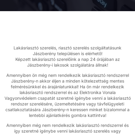
Lakásriasztó szerelés, riasztó szerelés szolgáltatásunk
Jászberény településen is elérhető!
Képzett lakásriasztó szerelőink a nap 24 órájában az
Jászberény-i lakosok szolgálatára állnak!
Amennyiben ön még nem rendelkezik lakásriasztó rendszerrel
Jászberény-n akkor éljen a minden kötelezettség mentes
felmérésünkkel és árajánlatunkkal! Ha ön már rendelkezik
lakásriasztó rendszerrel és az Elektronika Vonala
Vagyonvédelem csapatát szeretné igénybe venni a lakásriasztó
rendszer szerelésére, üzemeltetésére vagy távfelügyeleti
csatlakoztatására Jászberény-n keressen minket bizalommal a
lentebbi ajánlatkérés gombra kattintva!
Amennyiben még nem rendelkezik lakásriasztó rendszerrel és
így szeretné igénybe venni lakásriasztó szerelés vagy