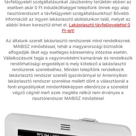
távfelügyeleti szolgáltatásunkat Jászberény területén ebben az
esetben akár 0 Ft indulóköltséggel telepítünk önnek egy alap
riasztórendszert a távfelügyeleti szolgáltatásunkhoz! Bővebb
információt az ingyen lakásriasztó aloldalunkon talál, melyet az
alábbi linken keresztül érhet el.
Lakásriasztó távfelügyelettel 0
Ft-ért!
Az általunk szerelt lakásriasztó rendszerek mind rendelkeznek
MABISZ minősitéssel, tehát a magyarországi biztosítók
elfogadják őket egy esetleges káresemény intézése esetén.
Vállalkozásunk tagja a vagyonvédelmi kamarának és rendelkezik
rendőrhatósági engedéllyel is mely kötelező a lakásriasztó
rendszerek szereléséhez. Minden telepítőnk rendelkezik
lakásriasztó rendszer szerelő igazolvánnyal is! Amennyiben
lakásriasztó rendszer szerelése mellett dönt a választásnál a
fenti engedélyeket mindenféleképpen ellenőrizze a szerelést
végző cégnél mert ezek megléte nélkül nem érvényes a
riasztórendszer MABISZ minősitése!