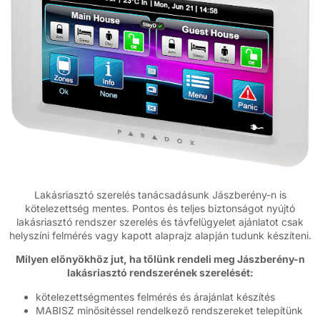
Lakásriasztó szerelés tanácsadásunk Jászberény-n is
kötelezettség mentes. Pontos és teljes biztonságot nyújtó
lakásriasztó rendszer szerelés és távfelügyelet ajánlatot csak
helyszíni felmérés vagy kapott alaprajz alapján tudunk készíteni.
Milyen előnyökhöz jut, ha tőlünk rendeli meg Jászberény-n
lakásriasztó rendszerének szerelését:
kötelezettségmentes felmérés és árajánlat készítés
MABISZ minősitéssel rendelkező rendszereket telepítünk