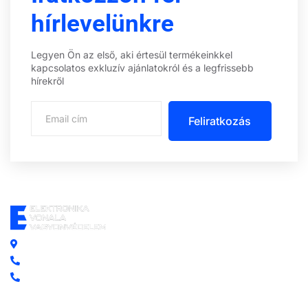
hírlevelünkre
Legyen Ön az első, aki értesül termékeinkkel
kapcsolatos exkluzív ajánlatokról és a legfrissebb
hírekről
Feliratkozás
Központi iroda: 2251 Tápiószecső, Szőlő u. 17.
Ügyfélszolgálat: +36 70 750 0 750
Riasztás lemondás: +36 20 4 220 220