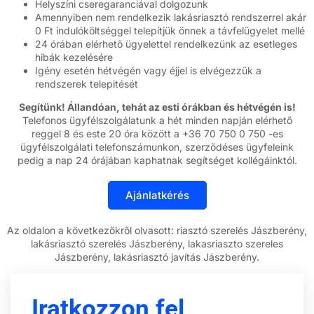
Helyszíni cseregaranciával dolgozunk
Amennyiben nem rendelkezik lakásriasztó rendszerrel akár
0 Ft indulóköltséggel telepítjük önnek a távfelügyelet mellé
24 órában elérhető ügyelettel rendelkezünk az esetleges
hibák kezelésére
Igény esetén hétvégén vagy éjjel is elvégezzük a
rendszerek telepitését
Segítünk! Állandóan, tehát az esti órákban és hétvégén is!
Telefonos ügyfélszolgálatunk a hét minden napján elérhető
reggel 8 és este 20 óra között a +36 70 750 0 750 -es
ügyfélszolgálati telefonszámunkon, szerződéses ügyfeleink
pedig a nap 24 órájában kaphatnak segítséget kollégáinktól.
Az oldalon a következőkről olvasott: riasztó szerelés Jászberény,
lakásriasztó szerelés Jászberény, lakasriaszto szereles
Jászberény, lakásriasztó javítás Jászberény.
Iratkozzon fel