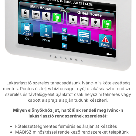
Lakásriasztó szerelés tanácsadásunk Ivánc-n is kötelezettség
mentes. Pontos és teljes biztonságot nyújtó lakásriasztó rendszer
szerelés és távfelügyelet ajánlatot csak helyszíni felmérés vagy
kapott alaprajz alapján tudunk készíteni.
Milyen előnyökhöz jut, ha tőlünk rendeli meg Ivánc-n
lakásriasztó rendszerének szerelését:
kötelezettségmentes felmérés és árajánlat készítés
MABISZ minősitéssel rendelkező rendszereket telepítünk