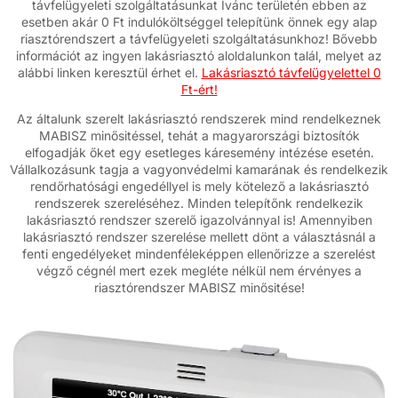
távfelügyeleti szolgáltatásunkat Ivánc területén ebben az
esetben akár 0 Ft indulóköltséggel telepítünk önnek egy alap
riasztórendszert a távfelügyeleti szolgáltatásunkhoz! Bővebb
információt az ingyen lakásriasztó aloldalunkon talál, melyet az
alábbi linken keresztül érhet el.
Lakásriasztó távfelügyelettel 0
Ft-ért!
Az általunk szerelt lakásriasztó rendszerek mind rendelkeznek
MABISZ minősitéssel, tehát a magyarországi biztosítók
elfogadják őket egy esetleges káresemény intézése esetén.
Vállalkozásunk tagja a vagyonvédelmi kamarának és rendelkezik
rendőrhatósági engedéllyel is mely kötelező a lakásriasztó
rendszerek szereléséhez. Minden telepítőnk rendelkezik
lakásriasztó rendszer szerelő igazolvánnyal is! Amennyiben
lakásriasztó rendszer szerelése mellett dönt a választásnál a
fenti engedélyeket mindenféleképpen ellenőrizze a szerelést
végző cégnél mert ezek megléte nélkül nem érvényes a
riasztórendszer MABISZ minősitése!