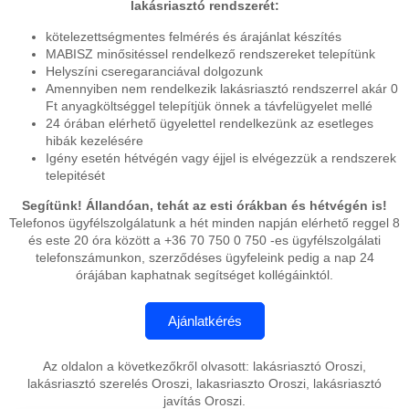
lakásriasztó rendszerét:
kötelezettségmentes felmérés és árajánlat készítés
MABISZ minősitéssel rendelkező rendszereket telepítünk
Helyszíni cseregaranciával dolgozunk
Amennyiben nem rendelkezik lakásriasztó rendszerrel akár 0
Ft anyagköltséggel telepítjük önnek a távfelügyelet mellé
24 órában elérhető ügyelettel rendelkezünk az esetleges
hibák kezelésére
Igény esetén hétvégén vagy éjjel is elvégezzük a rendszerek
telepitését
Segítünk! Állandóan, tehát az esti órákban és hétvégén is!
Telefonos ügyfélszolgálatunk a hét minden napján elérhető reggel 8
és este 20 óra között a +36 70 750 0 750 -es ügyfélszolgálati
telefonszámunkon, szerződéses ügyfeleink pedig a nap 24
órájában kaphatnak segítséget kollégáinktól.
Az oldalon a következőkről olvasott: lakásriasztó Oroszi,
lakásriasztó szerelés Oroszi, lakasriaszto Oroszi, lakásriasztó
javítás Oroszi.