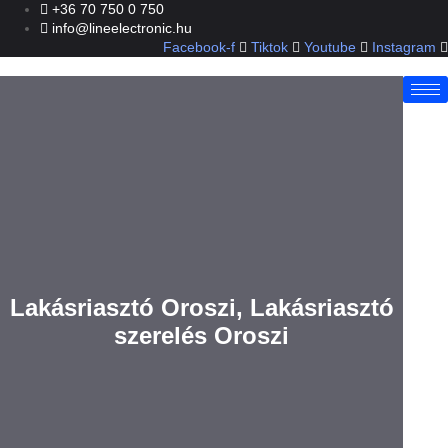
Ugrás
+36 70 750 0 750
a
info@lineelectronic.hu
tartalomhoz
Facebook-f
Tiktok
Youtube
Instagram
Lakásriasztó Oroszi, Lakásriasztó
szerelés Oroszi