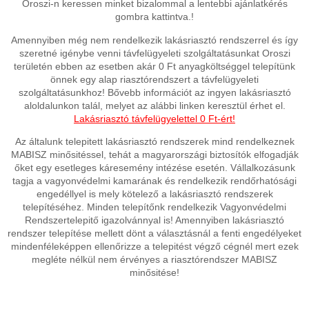
Oroszi-n keressen minket bizalommal a lentebbi ajánlatkérés
gombra kattintva.!
Amennyiben még nem rendelkezik lakásriasztó rendszerrel és így
szeretné igénybe venni távfelügyeleti szolgáltatásunkat Oroszi
területén ebben az esetben akár 0 Ft anyagköltséggel telepítünk
önnek egy alap riasztórendszert a távfelügyeleti
szolgáltatásunkhoz! Bővebb információt az ingyen lakásriasztó
aloldalunkon talál, melyet az alábbi linken keresztül érhet el.
Lakásriasztó távfelügyelettel 0 Ft-ért!
Az általunk telepitett lakásriasztó rendszerek mind rendelkeznek
MABISZ minősitéssel, tehát a magyarországi biztosítók elfogadják
őket egy esetleges káresemény intézése esetén. Vállalkozásunk
tagja a vagyonvédelmi kamarának és rendelkezik rendőrhatósági
engedéllyel is mely kötelező a lakásriasztó rendszerek
telepítéséhez. Minden telepítőnk rendelkezik Vagyonvédelmi
Rendszertelepitő igazolvánnyal is! Amennyiben lakásriasztó
rendszer telepítése mellett dönt a választásnál a fenti engedélyeket
mindenféleképpen ellenőrizze a telepitést végző cégnél mert ezek
megléte nélkül nem érvényes a riasztórendszer MABISZ
minősitése!