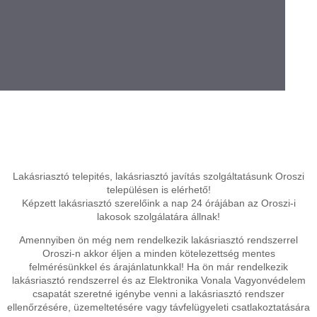
Lakásriasztó telepités, lakásriasztó javítás szolgáltatásunk Oroszi
településen is elérhető!
Képzett lakásriasztó szerelőink a nap 24 órájában az Oroszi-i
lakosok szolgálatára állnak!
Amennyiben ön még nem rendelkezik lakásriasztó rendszerrel
Oroszi-n akkor éljen a minden kötelezettség mentes
felmérésünkkel és árajánlatunkkal! Ha ön már rendelkezik
lakásriasztó rendszerrel és az Elektronika Vonala Vagyonvédelem
csapatát szeretné igénybe venni a lakásriasztó rendszer
ellenőrzésére, üzemeltetésére vagy távfelügyeleti csatlakoztatására