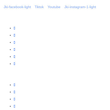
Jki-facebook-light
Tiktok
Youtube
Jki-instagram-1-light
Linkek
Oldal térkép
Letöltések
Felhasználói leírások
Linkajánló
GYIK
Az ingyenességről
Partnereink
www.csalamijanos.hu
video-tavfelugyelet.hu
www.holvanazautom.hu
www.europasecurity.sk