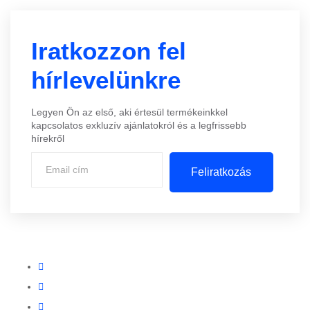
Iratkozzon fel
hírlevelünkre
Legyen Ön az első, aki értesül termékeinkkel
kapcsolatos exkluzív ajánlatokról és a legfrissebb
hírekről
Feliratkozás
Központi iroda: 2251 Tápiószecső, Szőlő u. 17.
Ügyfélszolgálat: +36 70 750 0 750
Riasztás lemondás: +36 20 4 220 220