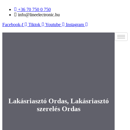
Ugrás
+36 70 750 0 750
a
info@lineelectronic.hu
tartalomhoz
Facebook-f
Tiktok
Youtube
Instagram
Lakásriasztó Ordas, Lakásriasztó
szerelés Ordas