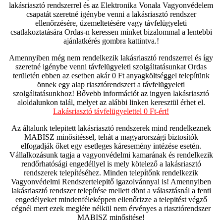
lakásriasztó rendszerrel és az Elektronika Vonala Vagyonvédelem
csapatát szeretné igénybe venni a lakásriasztó rendszer
ellenőrzésére, üzemeltetésére vagy távfelügyeleti
csatlakoztatására Ordas-n keressen minket bizalommal a lentebbi
ajánlatkérés gombra kattintva.!
Amennyiben még nem rendelkezik lakásriasztó rendszerrel és így
szeretné igénybe venni távfelügyeleti szolgáltatásunkat Ordas
területén ebben az esetben akár 0 Ft anyagköltséggel telepítünk
önnek egy alap riasztórendszert a távfelügyeleti
szolgáltatásunkhoz! Bővebb információt az ingyen lakásriasztó
aloldalunkon talál, melyet az alábbi linken keresztül érhet el.
Lakásriasztó távfelügyelettel 0 Ft-ért!
Az általunk telepitett lakásriasztó rendszerek mind rendelkeznek
MABISZ minősitéssel, tehát a magyarországi biztosítók
elfogadják őket egy esetleges káresemény intézése esetén.
Vállalkozásunk tagja a vagyonvédelmi kamarának és rendelkezik
rendőrhatósági engedéllyel is mely kötelező a lakásriasztó
rendszerek telepítéséhez. Minden telepítőnk rendelkezik
Vagyonvédelmi Rendszertelepitő igazolvánnyal is! Amennyiben
lakásriasztó rendszer telepítése mellett dönt a választásnál a fenti
engedélyeket mindenféleképpen ellenőrizze a telepitést végző
cégnél mert ezek megléte nélkül nem érvényes a riasztórendszer
MABISZ minősitése!