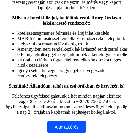
távfelügyelet ajánlatot csak helyszíni felmérés vagy kapott
alaprajz alapján tudunk készíteni.
Milyen előnyökhöz jut, ha tőlünk rendeli meg Ordas-n
lakásriasztó rendszerét:
kötelezettségmentes felmérés és árajánlat készítés
MABISZ minősitéssel rendelkező rendszereket telepítünk
Helyszíni cseregaranciával dolgozunk
Amennyiben nem rendelkezik lakásriasztó rendszerrel akár
0 Ft anyagköltséggel telepítjük önnek a távfelügyelet mellé
24 órában elérhető ügyelettel rendelkezünk az esetleges
hibák kezelésére
Igény esetén hétvégén vagy éjjel is elvégezzük a
rendszerek telepitését
Segítünk! Állandóan, tehát az esti órákban és hétvégén is!
Telefonos ügyfélszolgálatunk a hét minden napján elérhető
reggel 8 és este 20 óra között a +36 70 750 0 750 -es
ügyfélszolgálati telefonszámunkon, szerződéses ügyfeleink pedig
a nap 24 órájában kaphatnak segítséget kollégáinktól.