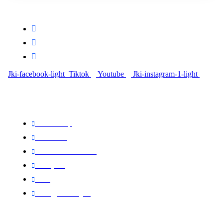
Központi iroda: 2251 Tápiószecső, Szőlő u. 17.
Ügyfélszolgálat: +36 70 750 0 750
Riasztás lemondás: +36 20 4 220 220
Jki-facebook-light
Tiktok
Youtube
Jki-instagram-1-light
Linkek
Oldal térkép
Letöltések
Felhasználói leírások
Linkajánló
GYIK
Az ingyenességről