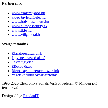
Partnereink
www.csalamijanos.hu
video-tavfelugyelet.hu
www.holvanazautom.hu
www.europasecurity.sk
www.tkfe.hu
www.villgeneral.hu
Szolgáltatásaink
Riasztórendszereink
Ingyenes riasztó akció
Távfelügyelet
Előerős őrzés
Biztonsági kamerarendszereink
Vezetéknélküli okosriasztóink
1996-2026 Elektronika Vonala Vagyonvédelem © Minden jog
fenntartva!
Designed by:
RendanIT