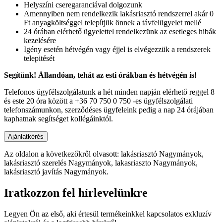
Helyszíni cseregaranciával dolgozunk
Amennyiben nem rendelkezik lakásriasztó rendszerrel akár 0
Ft anyagköltséggel telepítjük önnek a távfelügyelet mellé
24 órában elérhető ügyelettel rendelkezünk az esetleges hibák
kezelésére
Igény esetén hétvégén vagy éjjel is elvégezzük a rendszerek
telepitését
Segítünk! Állandóan, tehát az esti órákban és hétvégén is!
Telefonos ügyfélszolgálatunk a hét minden napján elérhető reggel 8
és este 20 óra között a +36 70 750 0 750 -es ügyfélszolgálati
telefonszámunkon, szerződéses ügyfeleink pedig a nap 24 órájában
kaphatnak segítséget kollégáinktól.
Az oldalon a következőkről olvasott: lakásriasztó Nagymányok,
lakásriasztó szerelés Nagymányok, lakasriaszto Nagymányok,
lakásriasztó javítás Nagymányok.
Iratkozzon fel hírlevelünkre
Legyen Ön az első, aki értesül termékeinkkel kapcsolatos exkluzív