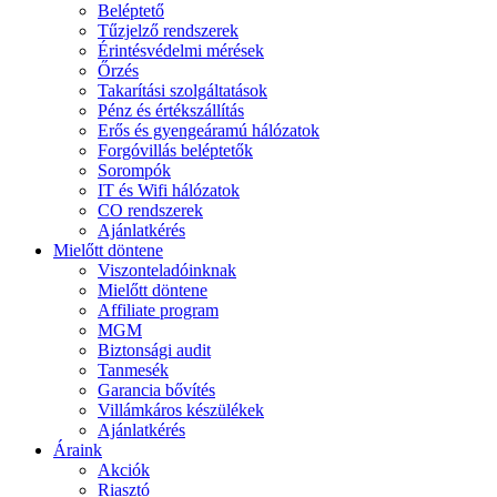
Beléptető
Tűzjelző rendszerek
Érintésvédelmi mérések
Őrzés
Takarítási szolgáltatások
Pénz és értékszállítás
Erős és gyengeáramú hálózatok
Forgóvillás beléptetők
Sorompók
IT és Wifi hálózatok
CO rendszerek
Ajánlatkérés
Mielőtt döntene
Viszonteladóinknak
Mielőtt döntene
Affiliate program
MGM
Biztonsági audit
Tanmesék
Garancia bővítés
Villámkáros készülékek
Ajánlatkérés
Áraink
Akciók
Riasztó