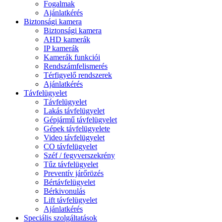
Fogalmak
Ajánlatkérés
Biztonsági kamera
Biztonsági kamera
AHD kamerák
IP kamerák
Kamerák funkciói
Rendszámfelismerés
Térfigyelő rendszerek
Ajánlatkérés
Távfelügyelet
Távfelügyelet
Lakás távfelügyelet
Gépjármű távfelügyelet
Gépek távfelügyelete
Video távfelügyelet
CO távfelügyelet
Széf / fegyverszekrény
Tűz távfelügyelet
Preventív járőrözés
Bértávfelügyelet
Bérkivonulás
Lift távfelügyelet
Ajánlatkérés
Speciális szolgáltatások