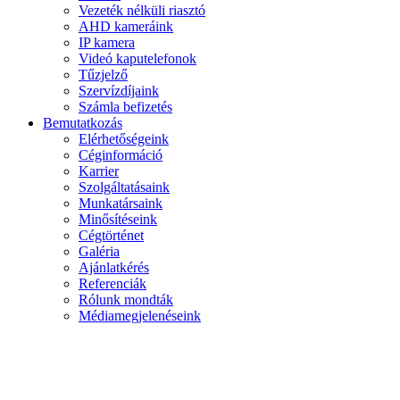
Vezeték nélküli riasztó
AHD kameráink
IP kamera
Videó kaputelefonok
Tűzjelző
Szervízdíjaink
Számla befizetés
Bemutatkozás
Elérhetőségeink
Céginformáció
Karrier
Szolgáltatásaink
Munkatársaink
Minősítéseink
Cégtörténet
Galéria
Ajánlatkérés
Referenciák
Rólunk mondták
Médiamegjelenéseink