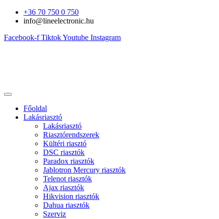
Ugrás
+36 70 750 0 750
a
info@lineelectronic.hu
tartalomhoz
Facebook-f
Tiktok
Youtube
Instagram
Főoldal
Lakásriasztó
Lakásriasztó
Riasztórendszerek
Kültéri riasztó
DSC riasztók
Paradox riasztók
Jablotron Mercury riasztók
Telenot riasztók
Ajax riasztók
Hikvision riasztók
Dahua riasztók
Szerviz