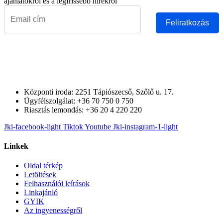
ajánlatokról és a legfrissebb hírekről
Feliratkozás
Központi iroda: 2251 Tápiószecső, Szőlő u. 17.
Ügyfélszolgálat: +36 70 750 0 750
Riasztás lemondás: +36 20 4 220 220
Jki-facebook-light
Tiktok
Youtube
Jki-instagram-1-light
Linkek
Oldal térkép
Letöltések
Felhasználói leírások
Linkajánló
GYIK
Az ingyenességről