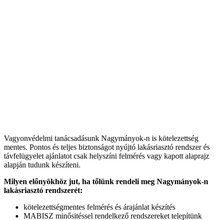
Vagyonvédelmi tanácsadásunk Nagymányok-n is kötelezettség
mentes. Pontos és teljes biztonságot nyújtó lakásriasztó rendszer és
távfelügyelet ajánlatot csak helyszíni felmérés vagy kapott alaprajz
alapján tudunk készíteni.
Milyen előnyökhöz jut, ha tőlünk rendeli meg Nagymányok-n
lakásriasztó rendszerét:
kötelezettségmentes felmérés és árajánlat készítés
MABISZ minősitéssel rendelkező rendszereket telepítünk