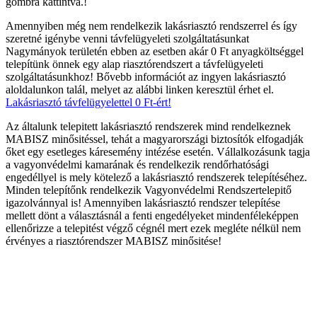
gombra kattintva.!
Amennyiben még nem rendelkezik lakásriasztó rendszerrel és így
szeretné igénybe venni távfelügyeleti szolgáltatásunkat
Nagymányok területén ebben az esetben akár 0 Ft anyagköltséggel
telepítünk önnek egy alap riasztórendszert a távfelügyeleti
szolgáltatásunkhoz! Bővebb információt az ingyen lakásriasztó
aloldalunkon talál, melyet az alábbi linken keresztül érhet el.
Lakásriasztó távfelügyelettel 0 Ft-ért!
Az általunk telepitett lakásriasztó rendszerek mind rendelkeznek
MABISZ minősitéssel, tehát a magyarországi biztosítók elfogadják
őket egy esetleges káresemény intézése esetén. Vállalkozásunk tagja
a vagyonvédelmi kamarának és rendelkezik rendőrhatósági
engedéllyel is mely kötelező a lakásriasztó rendszerek telepítéséhez.
Minden telepítőnk rendelkezik Vagyonvédelmi Rendszertelepitő
igazolvánnyal is! Amennyiben lakásriasztó rendszer telepítése
mellett dönt a választásnál a fenti engedélyeket mindenféleképpen
ellenőrizze a telepitést végző cégnél mert ezek megléte nélkül nem
érvényes a riasztórendszer MABISZ minősitése!