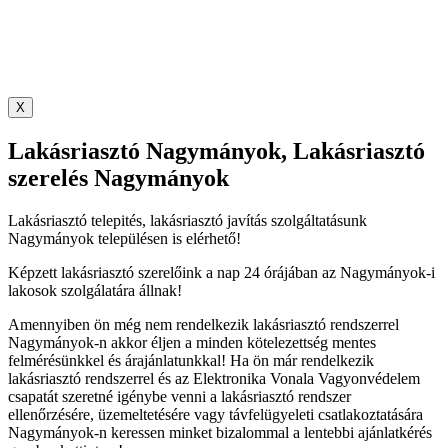
X
Lakásriasztó Nagymányok, Lakásriasztó
szerelés Nagymányok
Lakásriasztó telepités, lakásriasztó javítás szolgáltatásunk
Nagymányok településen is elérhető!
Képzett lakásriasztó szerelőink a nap 24 órájában az Nagymányok-i
lakosok szolgálatára állnak!
Amennyiben ön még nem rendelkezik lakásriasztó rendszerrel
Nagymányok-n akkor éljen a minden kötelezettség mentes
felmérésünkkel és árajánlatunkkal! Ha ön már rendelkezik
lakásriasztó rendszerrel és az Elektronika Vonala Vagyonvédelem
csapatát szeretné igénybe venni a lakásriasztó rendszer
ellenőrzésére, üzemeltetésére vagy távfelügyeleti csatlakoztatására
Nagymányok-n keressen minket bizalommal a lentebbi ajánlatkérés