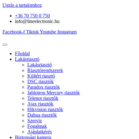
Ugrás a tartalomhoz
+36 70 750 0 750
info@lineelectronic.hu
Facebook-f
Tiktok
Youtube
Instagram
Főoldal
Lakásriasztó
Lakásriasztó
Riasztórendszerek
Kültéri riasztó
DSC riasztók
Paradox riasztók
Jablotron Mercury riasztók
Telenot riasztók
Ajax riasztók
Hikvision riasztók
Dahua riasztók
Szerviz
Fogalmak
Ajánlatkérés
Biztonsági kamera