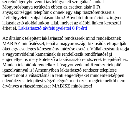
szeretné igénybe venni távfelügyeleti szolgáltatásunkat
Mogyorósbánya területén ebben az esetben akár 0 Ft
anyagköltséggel telepítünk önnek egy alap riasztórendszert a
távfelügyeleti szolgáltatásunkhoz! Bővebb információt az ingyen
lakásriasztó aloldalunkon talál, melyet az alábbi linken keresztül
érhet el.
Lakásriasztó távfelügyelettel 0 Ft-ért!
Az általunk telepitett lakásriasztó rendszerek mind rendelkeznek
MABISZ minősitéssel, tehát a magyarországi biztosítók elfogadják
őket egy esetleges káresemény intézése esetén. Vállalkozásunk tagja
a vagyonvédelmi kamarának és rendelkezik rendőrhatósági
engedéllyel is mely kötelező a lakásriasztó rendszerek telepítéséhez.
Minden telepítőnk rendelkezik Vagyonvédelmi Rendszertelepitő
igazolvánnyal is! Amennyiben lakásriasztó rendszer telepítése
mellett dönt a választásnál a fenti engedélyeket mindenféleképpen
ellenőrizze a telepitést végző cégnél mert ezek megléte nélkül nem
érvényes a riasztórendszer MABISZ minősitése!