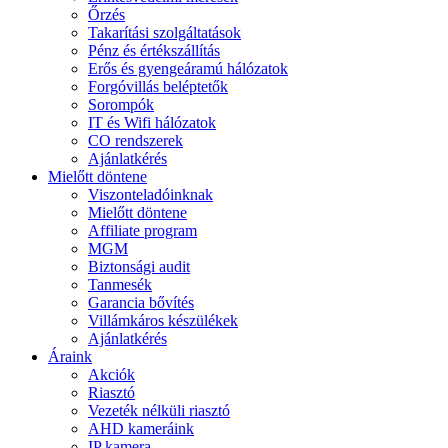
Őrzés
Takarítási szolgáltatások
Pénz és értékszállítás
Erős és gyengeáramú hálózatok
Forgóvillás beléptetők
Sorompók
IT és Wifi hálózatok
CO rendszerek
Ajánlatkérés
Mielőtt döntene
Viszonteladóinknak
Mielőtt döntene
Affiliate program
MGM
Biztonsági audit
Tanmesék
Garancia bővítés
Villámkáros készülékek
Ajánlatkérés
Áraink
Akciók
Riasztó
Vezeték nélküli riasztó
AHD kameráink
IP kamera