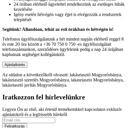
24 órában elérhető ügyelettel rendelkezünk az esetleges hibák
kezelésére
Igény esetén hétvégén vagy éjjel is elvégezzük a rendszerek
telepitését
Segítünk! Állandóan, tehát az esti órákban és hétvégén is!
Telefonos ügyfélszolgálatunk a hét minden napján elérhető reggel 8
és este 20 óra között a +36 70 750 0 750 -es ügyfélszolgálati
telefonszámunkon, szerződéses ügyfeleink pedig a nap 24 órájában
kaphatnak segítséget kollégáinktól.
Az oldalon a következőkről olvasott: lakásriasztó Mogyorósbánya,
lakásriasztó szerelés Mogyorósbánya, lakasriaszto Mogyorósbánya,
lakásriasztó javítás Mogyorósbánya.
Iratkozzon fel hírlevelünkre
Legyen Ön az első, aki értesül termékeinkkel kapcsolatos exkluzív
ajánlatokról és a legfrissebb hírekről
Feliratkozás