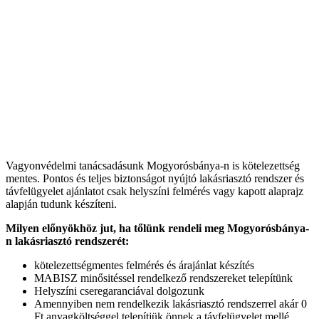
Vagyonvédelmi tanácsadásunk Mogyorósbánya-n is kötelezettség
mentes. Pontos és teljes biztonságot nyújtó lakásriasztó rendszer és
távfelügyelet ajánlatot csak helyszíni felmérés vagy kapott alaprajz
alapján tudunk készíteni.
Milyen előnyökhöz jut, ha tőlünk rendeli meg Mogyorósbánya-
n lakásriasztó rendszerét:
kötelezettségmentes felmérés és árajánlat készítés
MABISZ minősitéssel rendelkező rendszereket telepítünk
Helyszíni cseregaranciával dolgozunk
Amennyiben nem rendelkezik lakásriasztó rendszerrel akár 0
Ft anyagköltséggel telepítjük önnek a távfelügyelet mellé