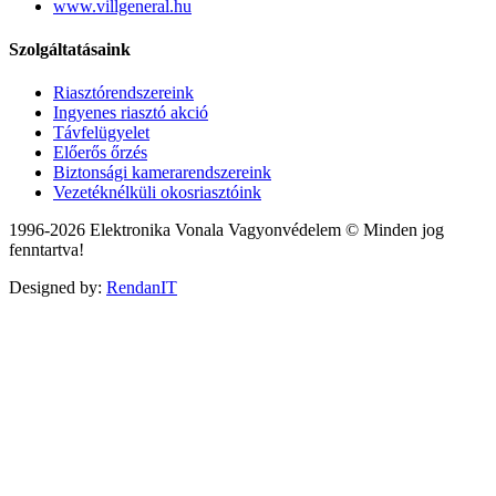
www.villgeneral.hu
Szolgáltatásaink
Riasztórendszereink
Ingyenes riasztó akció
Távfelügyelet
Előerős őrzés
Biztonsági kamerarendszereink
Vezetéknélküli okosriasztóink
1996-2026 Elektronika Vonala Vagyonvédelem © Minden jog
fenntartva!
Designed by:
RendanIT