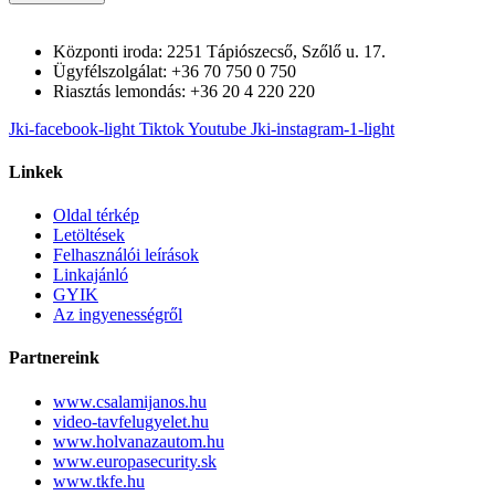
Központi iroda: 2251 Tápiószecső, Szőlő u. 17.
Ügyfélszolgálat: +36 70 750 0 750
Riasztás lemondás: +36 20 4 220 220
Jki-facebook-light
Tiktok
Youtube
Jki-instagram-1-light
Linkek
Oldal térkép
Letöltések
Felhasználói leírások
Linkajánló
GYIK
Az ingyenességről
Partnereink
www.csalamijanos.hu
video-tavfelugyelet.hu
www.holvanazautom.hu
www.europasecurity.sk
www.tkfe.hu