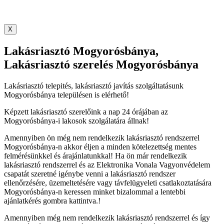
X
Lakásriasztó Mogyorósbánya,
Lakásriasztó szerelés Mogyorósbánya
Lakásriasztó telepités, lakásriasztó javítás szolgáltatásunk
Mogyorósbánya településen is elérhető!
Képzett lakásriasztó szerelőink a nap 24 órájában az
Mogyorósbánya-i lakosok szolgálatára állnak!
Amennyiben ön még nem rendelkezik lakásriasztó rendszerrel
Mogyorósbánya-n akkor éljen a minden kötelezettség mentes
felmérésünkkel és árajánlatunkkal! Ha ön már rendelkezik
lakásriasztó rendszerrel és az Elektronika Vonala Vagyonvédelem
csapatát szeretné igénybe venni a lakásriasztó rendszer
ellenőrzésére, üzemeltetésére vagy távfelügyeleti csatlakoztatására
Mogyorósbánya-n keressen minket bizalommal a lentebbi
ajánlatkérés gombra kattintva.!
Amennyiben még nem rendelkezik lakásriasztó rendszerrel és így