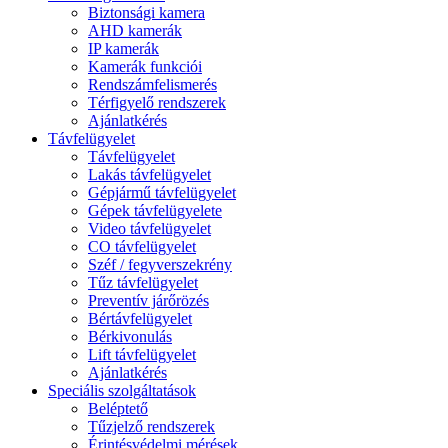
Biztonsági kamera
AHD kamerák
IP kamerák
Kamerák funkciói
Rendszámfelismerés
Térfigyelő rendszerek
Ajánlatkérés
Távfelügyelet
Távfelügyelet
Lakás távfelügyelet
Gépjármű távfelügyelet
Gépek távfelügyelete
Video távfelügyelet
CO távfelügyelet
Széf / fegyverszekrény
Tűz távfelügyelet
Preventív járőrözés
Bértávfelügyelet
Bérkivonulás
Lift távfelügyelet
Ajánlatkérés
Speciális szolgáltatások
Beléptető
Tűzjelző rendszerek
Érintésvédelmi mérések