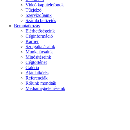
Videó kaputelefonok
Tűzjelző
Szervízdíjaink
Számla befizetés
Bemutatkozás
Elérhetőségeink
Céginformáció
Karrier
Szolgáltatásaink
Munkatársaink
Minősítéseink
Cégtörténet
Galéria
Ajánlatkérés
Referenciák
Rólunk mondták
Médiamegjelenéseink