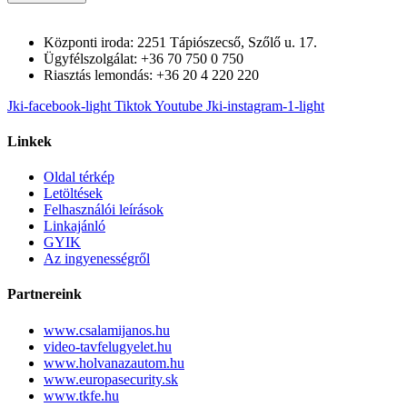
Központi iroda: 2251 Tápiószecső, Szőlő u. 17.
Ügyfélszolgálat: +36 70 750 0 750
Riasztás lemondás: +36 20 4 220 220
Jki-facebook-light
Tiktok
Youtube
Jki-instagram-1-light
Linkek
Oldal térkép
Letöltések
Felhasználói leírások
Linkajánló
GYIK
Az ingyenességről
Partnereink
www.csalamijanos.hu
video-tavfelugyelet.hu
www.holvanazautom.hu
www.europasecurity.sk
www.tkfe.hu