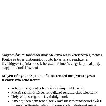
Vagyonvédelmi tanácsadásunk Mekényes-n is kötelezettség mentes.
Pontos és teljes biztonságot nyújtó lakásriasztó rendszer és
távfelügyelet ajánlatot csak helyszíni felmérés vagy kapott alaprajz
alapján tudunk készíteni.
Milyen előnyökhöz jut, ha tőlünk rendeli meg Mekényes-n
lakásriasztó rendszerét:
kötelezettségmentes felmérés és árajánlat készítés
MABISZ minősitéssel rendelkező rendszereket telepítünk
Helyszíni cseregaranciával dolgozunk
Amennyiben nem rendelkezik lakásriasztó rendszerrel akár 0
Ft anyagköltséggel telepítjük önnek a távfelügyelet mellé