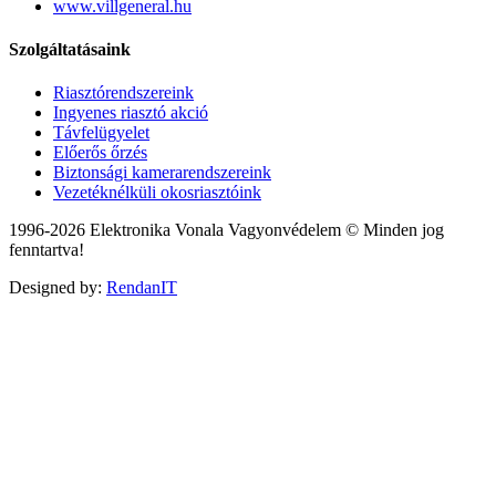
www.villgeneral.hu
Szolgáltatásaink
Riasztórendszereink
Ingyenes riasztó akció
Távfelügyelet
Előerős őrzés
Biztonsági kamerarendszereink
Vezetéknélküli okosriasztóink
1996-2026 Elektronika Vonala Vagyonvédelem © Minden jog
fenntartva!
Designed by:
RendanIT