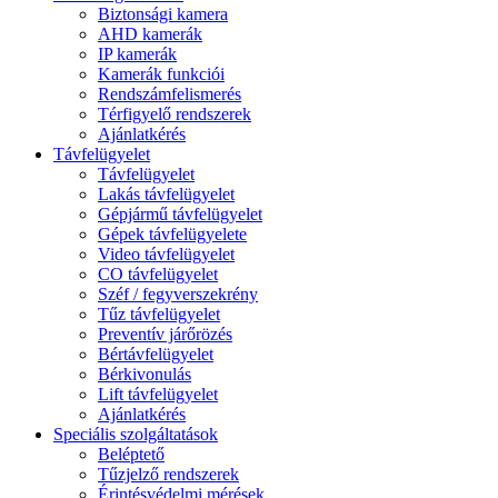
Biztonsági kamera
AHD kamerák
IP kamerák
Kamerák funkciói
Rendszámfelismerés
Térfigyelő rendszerek
Ajánlatkérés
Távfelügyelet
Távfelügyelet
Lakás távfelügyelet
Gépjármű távfelügyelet
Gépek távfelügyelete
Video távfelügyelet
CO távfelügyelet
Széf / fegyverszekrény
Tűz távfelügyelet
Preventív járőrözés
Bértávfelügyelet
Bérkivonulás
Lift távfelügyelet
Ajánlatkérés
Speciális szolgáltatások
Beléptető
Tűzjelző rendszerek
Érintésvédelmi mérések