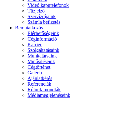
Videó kaputelefonok
Tűzjelző
Szervízdíjaink
Számla befizetés
Bemutatkozás
Elérhetőségeink
Céginformáció
Karrier
Szolgáltatásaink
Munkatársaink
Minősítéseink
Cégtörténet
Galéria
Ajánlatkérés
Referenciák
Rólunk mondták
Médiamegjelenéseink