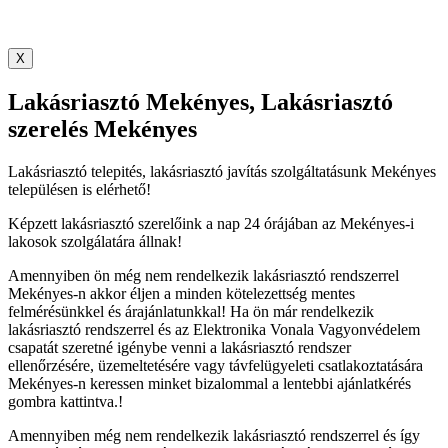
X
Lakásriasztó Mekényes, Lakásriasztó
szerelés Mekényes
Lakásriasztó telepités, lakásriasztó javítás szolgáltatásunk Mekényes
településen is elérhető!
Képzett lakásriasztó szerelőink a nap 24 órájában az Mekényes-i
lakosok szolgálatára állnak!
Amennyiben ön még nem rendelkezik lakásriasztó rendszerrel
Mekényes-n akkor éljen a minden kötelezettség mentes
felmérésünkkel és árajánlatunkkal! Ha ön már rendelkezik
lakásriasztó rendszerrel és az Elektronika Vonala Vagyonvédelem
csapatát szeretné igénybe venni a lakásriasztó rendszer
ellenőrzésére, üzemeltetésére vagy távfelügyeleti csatlakoztatására
Mekényes-n keressen minket bizalommal a lentebbi ajánlatkérés
gombra kattintva.!
Amennyiben még nem rendelkezik lakásriasztó rendszerrel és így