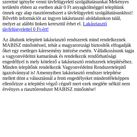
szeretné igénybe venni távfelügyeleti szolgáltatásunkat Mekényes
területén ebben az esetben akár 0 Ft anyagköltséggel telepítünk
önnek egy alap riasztórendszert a távfelügyeleti szolgáltatásunkhoz!
Bővebb információt az ingyen lakásriasztó aloldalunkon talál,
melyet az alábbi linken keresztül érhet el.
Lakásriasztó
távfelügyelettel 0 Ft-ért!
Az általunk telepitett lakásriasztó rendszerek mind rendelkeznek
MABISZ minősitéssel, tehát a magyarországi biztosítók elfogadják
őket egy esetleges káresemény intézése esetén. Vállalkozásunk tagja
a vagyonvédelmi kamarának és rendelkezik rendőrhatósági
engedéllyel is mely kötelező a lakásriasztó rendszerek telepítéséhez.
Minden telepítőnk rendelkezik Vagyonvédelmi Rendszertelepitő
igazolvánnyal is! Amennyiben lakásriasztó rendszer telepítése
mellett dönt a választásnál a fenti engedélyeket mindenféleképpen
ellenőrizze a telepitést végző cégnél mert ezek megléte nélkül nem
érvényes a riasztórendszer MABISZ minősitése!