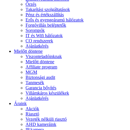
Őrzés
Takarítási szolgáltatások
Pénz és értékszállítás
Erős és gyengeáramú hálózatok
Forgóvillás beléptetők
Sorompók
IT és Wifi hálózatok
CO rendszerek
Ajánlatkérés
Mielőtt döntene
Viszonteladóinknak
Mielőtt döntene
Affiliate program
MGM
Biztonsági audit
Tanmesék
Garancia bővítés
Villámkáros készülékek
Ajánlatkérés
Áraink
Akciók
Riasztó
Vezeték nélküli riasztó
AHD kameráink
IP kamera