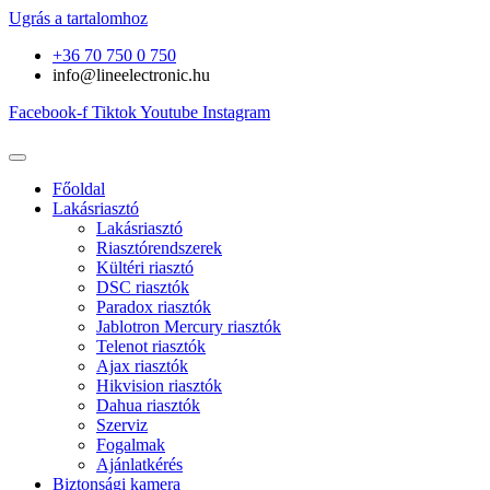
Ugrás a tartalomhoz
+36 70 750 0 750
info@lineelectronic.hu
Facebook-f
Tiktok
Youtube
Instagram
Főoldal
Lakásriasztó
Lakásriasztó
Riasztórendszerek
Kültéri riasztó
DSC riasztók
Paradox riasztók
Jablotron Mercury riasztók
Telenot riasztók
Ajax riasztók
Hikvision riasztók
Dahua riasztók
Szerviz
Fogalmak
Ajánlatkérés
Biztonsági kamera