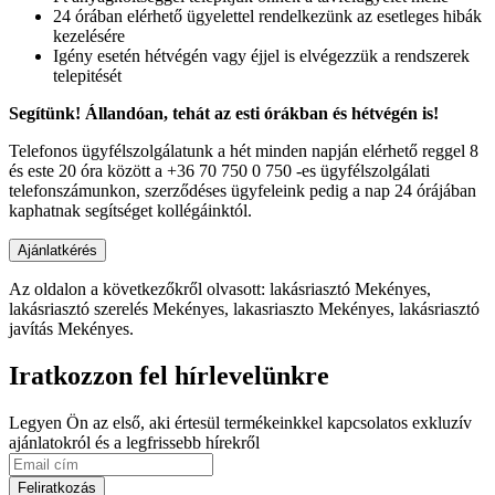
24 órában elérhető ügyelettel rendelkezünk az esetleges hibák
kezelésére
Igény esetén hétvégén vagy éjjel is elvégezzük a rendszerek
telepitését
Segítünk! Állandóan, tehát az esti órákban és hétvégén is!
Telefonos ügyfélszolgálatunk a hét minden napján elérhető reggel 8
és este 20 óra között a +36 70 750 0 750 -es ügyfélszolgálati
telefonszámunkon, szerződéses ügyfeleink pedig a nap 24 órájában
kaphatnak segítséget kollégáinktól.
Az oldalon a következőkről olvasott: lakásriasztó Mekényes,
lakásriasztó szerelés Mekényes, lakasriaszto Mekényes, lakásriasztó
javítás Mekényes.
Iratkozzon fel hírlevelünkre
Legyen Ön az első, aki értesül termékeinkkel kapcsolatos exkluzív
ajánlatokról és a legfrissebb hírekről
Feliratkozás