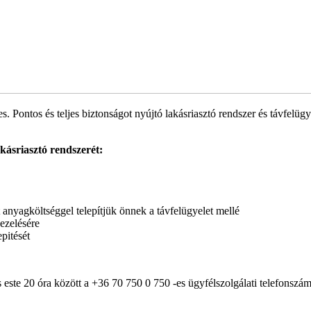
ontos és teljes biztonságot nyújtó lakásriasztó rendszer és távfelügyel
kásriasztó rendszerét:
anyagköltséggel telepítjük önnek a távfelügyelet mellé
ezelésére
pitését
s este 20 óra között a +36 70 750 0 750 -es ügyfélszolgálati telefonsz