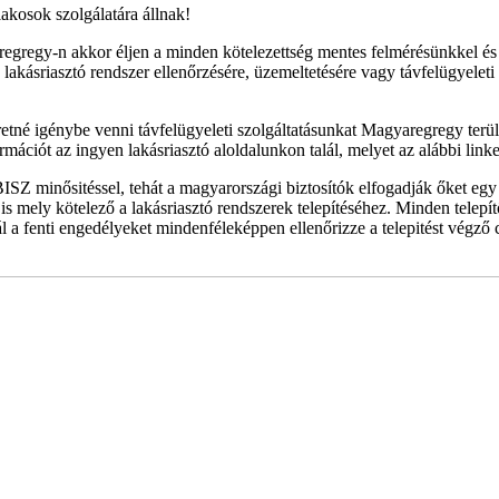
akosok szolgálatára állnak!
regy-n akkor éljen a minden kötelezettség mentes felmérésünkkel és ár
lakásriasztó rendszer ellenőrzésére, üzemeltetésére vagy távfelügyelet
etné igénybe venni távfelügyeleti szolgáltatásunkat Magyaregregy terül
mációt az ingyen lakásriasztó aloldalunkon talál, melyet az alábbi linke
ISZ minősitéssel, tehát a magyarországi biztosítók elfogadják őket egy
s mely kötelező a lakásriasztó rendszerek telepítéséhez. Minden telep
ál a fenti engedélyeket mindenféleképpen ellenőrizze a telepitést végző