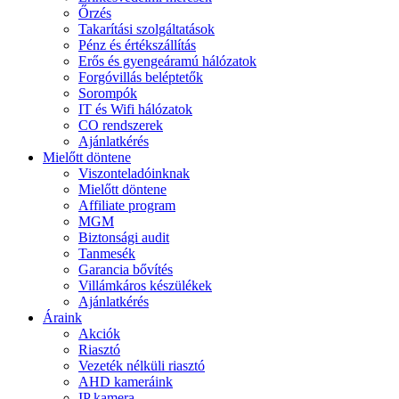
Őrzés
Takarítási szolgáltatások
Pénz és értékszállítás
Erős és gyengeáramú hálózatok
Forgóvillás beléptetők
Sorompók
IT és Wifi hálózatok
CO rendszerek
Ajánlatkérés
Mielőtt döntene
Viszonteladóinknak
Mielőtt döntene
Affiliate program
MGM
Biztonsági audit
Tanmesék
Garancia bővítés
Villámkáros készülékek
Ajánlatkérés
Áraink
Akciók
Riasztó
Vezeték nélküli riasztó
AHD kameráink
IP kamera