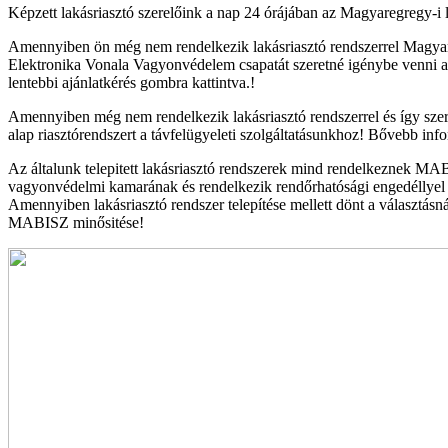
Képzett lakásriasztó szerelőink a nap 24 órájában az Magyaregregy-i l
Amennyiben ön még nem rendelkezik lakásriasztó rendszerrel Magyareg
Elektronika Vonala Vagyonvédelem csapatát szeretné igénybe venni a 
lentebbi ajánlatkérés gombra kattintva.!
Amennyiben még nem rendelkezik lakásriasztó rendszerrel és így szer
alap riasztórendszert a távfelügyeleti szolgáltatásunkhoz! Bővebb infor
Az általunk telepitett lakásriasztó rendszerek mind rendelkeznek MAB
vagyonvédelmi kamarának és rendelkezik rendőrhatósági engedéllyel i
Amennyiben lakásriasztó rendszer telepítése mellett dönt a választásn
MABISZ minősitése!