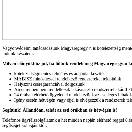
Vagyonvédelmi tanácsadásunk Magyaregregy-n is kötelezettség mentes. P
tudunk készíteni.
Milyen előnyökhöz jut, ha tőlünk rendeli meg Magyaregregy-n la
kötelezettségmentes felmérés és árajánlat készítés
MABISZ minősitéssel rendelkező rendszereket telepítünk
Helyszíni cseregaranciával dolgozunk
Amennyiben nem rendelkezik lakásriasztó rendszerrel akár 0 Ft 
24 órában elérhető ügyelettel rendelkezünk az esetleges hibák k
Igény esetén hétvégén vagy éjjel is elvégezzük a rendszerek tele
Segítünk! Állandóan, tehát az esti órákban és hétvégén is!
Telefonos ügyfélszolgálatunk a hét minden napján elérhető reggel 8 é
segítséget kollégáinktól.