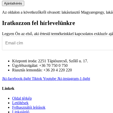
Az oldalon a következőkről olvasott: lakásriasztó Magyaregregy, laká
Iratkozzon fel hírlevelünkre
Legyen Ön az első, aki értesül termékeinkkel kapcsolatos exkluzív aján
Központi iroda: 2251 Tápiószecső, Szőlő u. 17.
Ügyfélszolgálat: +36 70 750 0 750
Riasztás lemondás: +36 20 4 220 220
Jki-facebook-light
Tiktok
Youtube
Jki-instagram-1-light
Linkek
Oldal térkép
Letöltések
Felhasználói leírások
Linkajánló