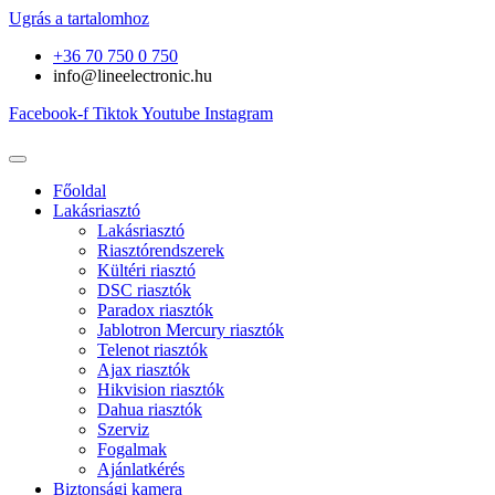
Ugrás a tartalomhoz
+36 70 750 0 750
info@lineelectronic.hu
Facebook-f
Tiktok
Youtube
Instagram
Főoldal
Lakásriasztó
Lakásriasztó
Riasztórendszerek
Kültéri riasztó
DSC riasztók
Paradox riasztók
Jablotron Mercury riasztók
Telenot riasztók
Ajax riasztók
Hikvision riasztók
Dahua riasztók
Szerviz
Fogalmak
Ajánlatkérés
Biztonsági kamera