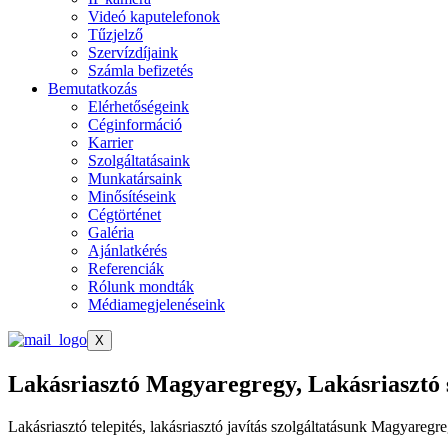
Videó kaputelefonok
Tűzjelző
Szervízdíjaink
Számla befizetés
Bemutatkozás
Elérhetőségeink
Céginformáció
Karrier
Szolgáltatásaink
Munkatársaink
Minősítéseink
Cégtörténet
Galéria
Ajánlatkérés
Referenciák
Rólunk mondták
Médiamegjelenéseink
X
Lakásriasztó Magyaregregy, Lakásriasztó
Lakásriasztó telepités, lakásriasztó javítás szolgáltatásunk Magyaregre