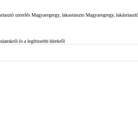
sriasztó szerelés Magyaregregy, lakasriaszto Magyaregregy, lakásriaszt
latokról és a legfrissebb hírekről