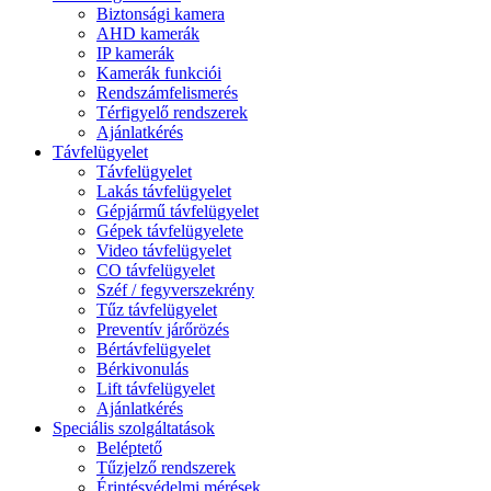
Biztonsági kamera
AHD kamerák
IP kamerák
Kamerák funkciói
Rendszámfelismerés
Térfigyelő rendszerek
Ajánlatkérés
Távfelügyelet
Távfelügyelet
Lakás távfelügyelet
Gépjármű távfelügyelet
Gépek távfelügyelete
Video távfelügyelet
CO távfelügyelet
Széf / fegyverszekrény
Tűz távfelügyelet
Preventív járőrözés
Bértávfelügyelet
Bérkivonulás
Lift távfelügyelet
Ajánlatkérés
Speciális szolgáltatások
Beléptető
Tűzjelző rendszerek
Érintésvédelmi mérések