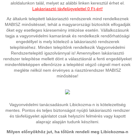
aloldalunkon talál, melyet az alábbi linken keresztül érhet el.
Lakásriasztó távfelügyelettel 0 Ft-ért!
Az általunk telepitett lakásriasztó rendszerek mind rendelkeznek
MABISZ minősitéssel, tehát a magyarországi biztosítók elfogadják
őket egy esetleges káresemény intézése esetén. Vállalkozásunk
tagja a vagyonvédelmi kamarának és rendelkezik rendőrhatósági
engedéllyel is mely kötelező a lakásriasztó rendszerek
telepítéséhez. Minden telepítőnk rendelkezik Vagyonvédelmi
Rendszertelepitő igazolvánnyal is! Amennyiben lakásriasztó
rendszer telepítése mellett dönt a választásnál a fenti engedélyeket
mindenféleképpen ellenőrizze a telepitést végző cégnél mert ezek
megléte nélkül nem érvényes a riasztórendszer MABISZ
minősitése!
Vagyonvédelmi tanácsadásunk Libickozma-n is kötelezettség
mentes. Pontos és teljes biztonságot nyújtó lakásriasztó rendszer
és távfelügyelet ajánlatot csak helyszíni felmérés vagy kapott
alaprajz alapján tudunk készíteni.
Milyen előnyökhöz jut, ha tőlünk rendeli meg Libickozma-n