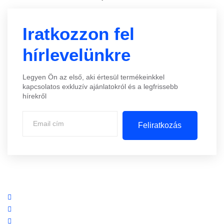
Iratkozzon fel
hírlevelünkre
Legyen Ön az első, aki értesül termékeinkkel
kapcsolatos exkluzív ajánlatokról és a legfrissebb
hírekről
Feliratkozás
Központi iroda: 2251 Tápiószecső, Szőlő u. 17.
Ügyfélszolgálat: +36 70 750 0 750
Riasztás lemondás: +36 20 4 220 220