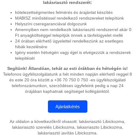
lakásriasztó rendszerét:
kötelezettségmentes felmérés és árajánlat készítés
MABISZ minősitéssel rendelkező rendszereket telepítünk
Helyszíni cseregaranciával dolgozunk
Amennyiben nem rendelkezik lakásriasztó rendszerrel akár 0
Ft anyagköltséggel telepítjük önnek a távfelügyelet mellé
24 órában elérhető ügyelettel rendelkezünk az esetleges
hibák kezelésére
Igény esetén hétvégén vagy éjjel is elvégezzük a rendszerek
telepitését
Segítünk! Állandóan, tehát az esti órákban és hétvégén is!
Telefonos ügyfélszolgálatunk a hét minden napján elérhető reggel 8
és este 20 óra között a +36 70 750 0 750 -es ügyfélszolgálati
telefonszámunkon, szerződéses ügyfeleink pedig a nap 24
órájában kaphatnak segítséget kollégáinktól.
Az oldalon a következőkről olvasott: lakásriasztó Libickozma,
lakásriasztó szerelés Libickozma, lakasriaszto Libickozma,
lakásriasztó javítás Libickozma.