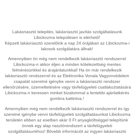
Lakásriasztó telepités, lakásriasztó javítás szolgáltatásunk
Libickozma településen is elérhető!
Képzett lakásriasztó szerelőink a nap 24 órájában az Libickozma-i
lakosok szolgálatára állnak!
Amennyiben ön még nem rendelkezik lakásriasztó rendszerrel
Libickozma-n akkor éljen a minden kötelezettség mentes
felmérésünkkel és árajánlatunkkal! Ha ön már rendelkezik
lakásriasztó rendszerrel és az Elektronika Vonala Vagyonvédelem
csapatát szeretné igénybe venni a lakásriasztó rendszer
ellenőrzésére, üzemeltetésére vagy távfelügyeleti csatlakoztatására
Libickozma-n keressen minket bizalommal a lentebbi ajánlatkérés
gombra kattintva.!
Amennyiben még nem rendelkezik lakásriasztó rendszerrel és így
szeretné igénybe venni távfelügyeleti szolgáltatásunkat Libickozma
területén ebben az esetben akár 0 Ft anyagköltséggel telepítünk
önnek egy alap riasztórendszert a távfelügyeleti
szolgáltatásunkhoz! Bővebb információt az ingyen lakásriasztó