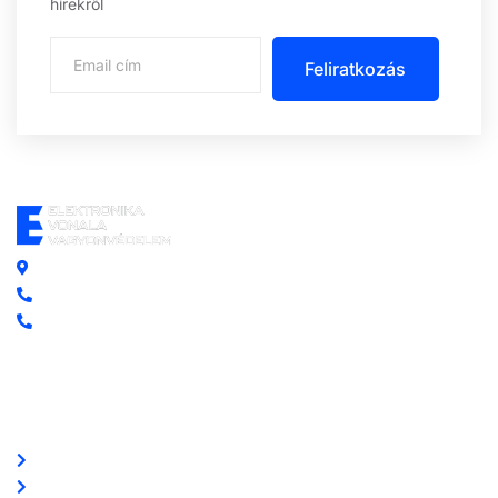
hírekről
Feliratkozás
Központi iroda: 2251 Tápiószecső, Szőlő u. 17.
Ügyfélszolgálat: +36 70 750 0 750
Riasztás lemondás: +36 20 4 220 220
Linkek
Oldal térkép
Letöltések