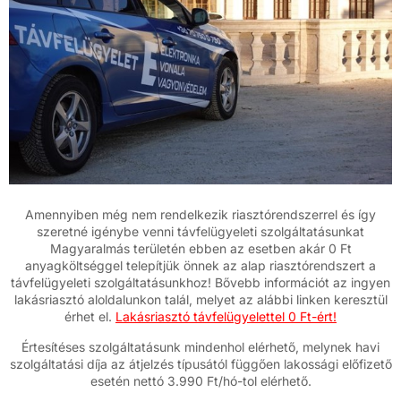
Amennyiben még nem rendelkezik riasztórendszerrel és így
szeretné igénybe venni távfelügyeleti szolgáltatásunkat
Magyaralmás területén ebben az esetben akár 0 Ft
anyagköltséggel telepítjük önnek az alap riasztórendszert a
távfelügyeleti szolgáltatásunkhoz! Bővebb információt az ingyen
lakásriasztó aloldalunkon talál, melyet az alábbi linken keresztül
érhet el.
Lakásriasztó távfelügyelettel 0 Ft-ért!
Értesítéses szolgáltatásunk mindenhol elérhető, melynek havi
szolgáltatási díja az átjelzés típusától függően lakossági előfizető
esetén nettó 3.990 Ft/hó-tol elérhető.