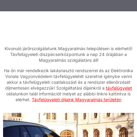
Kivonuló járőrszolgálatunk Magyaralmás településen is elérhető!
Távfelügyeleti diszpécserközpontunk a nap 24 órájában a
Magyaralmás szolgálatára áll!
Ha ön már rendelkezik lakásriasztó rendszerrel és az Elektronika
Vonala Vagyonvédelem távfelügyeletét szeretné igénybe venni
akkor a távfelügyeleti csatlakozást és a rendszer ellenőrzését
díjmentesen elvégezzük! Szolgáltatási díjainkról a
távfelügyelet
oldalunkon talál információt melyet az alábbi linkre kattintva is
elérhet.
Távfelügyeleti díjaink Magyaralmás területén