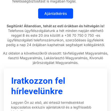
felelősségbiztosítást is magában foglal.
Segítünk! Állandóan, tehát az esti órákban és hétvégén is!
Telefonos ügyfélszolgálatunk a hét minden napján elérhető
reggel 8 és este 20 óra között a +36 70 750 0 750 -es
ügyfélszolgálati telefonszámunkon, szerződéses ügyfeleink
pedig a nap 24 órájában kaphatnak segítséget kollégáinktól.
Az oldalon a következőkről olvasott: távfelügyelet Magyaralmás,
riasztó Magyaralmás, Lakásriasztó Magyaralmás, Kivonuló
járőrszolgálat Magyaralmás.
Iratkozzon fel
hírlevelünkre
Legyen Ön az első, aki értesül termékeinkkel
kapcsolatos exkluzív ajánlatokról és a legfrissebb