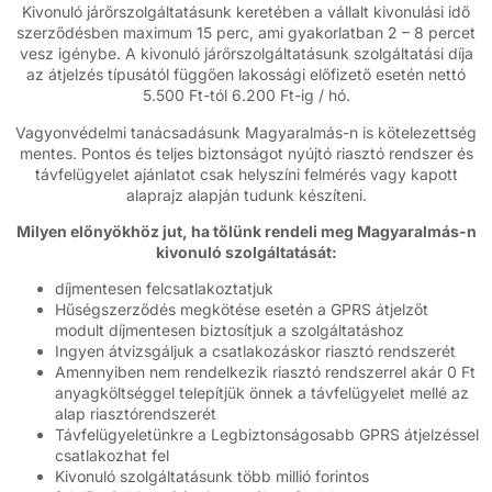
Kivonuló járőrszolgáltatásunk keretében a vállalt kivonulási idő
szerződésben maximum 15 perc, ami gyakorlatban 2 – 8 percet
vesz igénybe. A kivonuló járőrszolgáltatásunk szolgáltatási díja
az átjelzés típusától függően lakossági előfizető esetén nettó
5.500 Ft-tól 6.200 Ft-ig / hó.
Vagyonvédelmi tanácsadásunk Magyaralmás-n is kötelezettség
mentes. Pontos és teljes biztonságot nyújtó riasztó rendszer és
távfelügyelet ajánlatot csak helyszíni felmérés vagy kapott
alaprajz alapján tudunk készíteni.
Milyen előnyökhöz jut, ha tőlünk rendeli meg Magyaralmás-n
kivonuló szolgáltatását:
díjmentesen felcsatlakoztatjuk
Hűségszerződés megkötése esetén a GPRS átjelzőt
modult díjmentesen biztosítjuk a szolgáltatáshoz
Ingyen átvizsgáljuk a csatlakozáskor riasztó rendszerét
Amennyiben nem rendelkezik riasztó rendszerrel akár 0 Ft
anyagköltséggel telepítjük önnek a távfelügyelet mellé az
alap riasztórendszerét
Távfelügyeletünkre a Legbiztonságosabb GPRS átjelzéssel
csatlakozhat fel
Kivonuló szolgáltatásunk több millió forintos