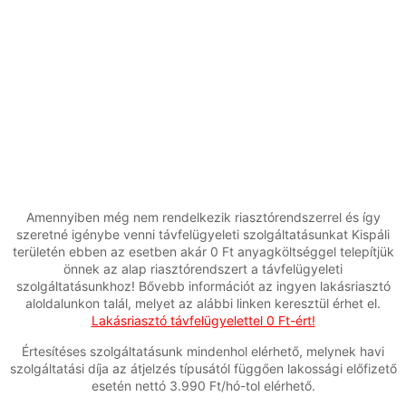
Amennyiben még nem rendelkezik riasztórendszerrel és így
szeretné igénybe venni távfelügyeleti szolgáltatásunkat Kispáli
területén ebben az esetben akár 0 Ft anyagköltséggel telepítjük
önnek az alap riasztórendszert a távfelügyeleti
szolgáltatásunkhoz! Bővebb információt az ingyen lakásriasztó
aloldalunkon talál, melyet az alábbi linken keresztül érhet el.
Lakásriasztó távfelügyelettel 0 Ft-ért!
Értesítéses szolgáltatásunk mindenhol elérhető, melynek havi
szolgáltatási díja az átjelzés típusától függően lakossági előfizető
esetén nettó 3.990 Ft/hó-tol elérhető.