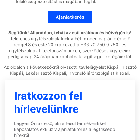
felelősségbiztosítást is magában foglal.
Segítünk! Állandóan, tehát az esti órákban és hétvégén is!
Telefonos ügyfélszolgálatunk a hét minden napján elérhető
reggel 8 és este 20 óra között a +36 70 750 0 750 -es
ügyfélszolgálati telefonszámunkon, szerződéses ügyfeleink
pedig a nap 24 órájában kaphatnak segítséget kollégáinktól.
Az oldalon a következőkről olvasott: távfelügyelet Kispáli, riasztó
Kispáli, Lakásriasztó Kispáli, Kivonuló járőrszolgálat Kispáli.
Iratkozzon fel
hírlevelünkre
Legyen Ön az első, aki értesül termékeinkkel
kapcsolatos exkluzív ajánlatokról és a legfrissebb
hírekről