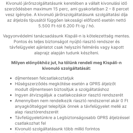
Kivonuló járőrszolgáltatásunk keretében a vállalt kivonulási idő
szerződésben maximum 15 perc, ami gyakorlatban 2 – 8 percet
vesz igénybe. A kivonuló járőrszolgáltatásunk szolgáltatási díja
az átjelzés típusától függően lakossági előfizető esetén nettó
5.500 Ft-tól 6.200 Ft-ig / hó.
Vagyonvédelmi tanácsadásunk Kispáli-n is kötelezettség mentes.
Pontos és teljes biztonságot nyújtó riasztó rendszer és
távfelügyelet ajánlatot csak helyszíni felmérés vagy kapott
alaprajz alapján tudunk készíteni.
Milyen előnyökhöz jut, ha tőlünk rendeli meg Kispáli-n
kivonuló szolgáltatását:
díjmentesen felcsatlakoztatjuk
Hűségszerződés megkötése esetén a GPRS átjelzőt
modult díjmentesen biztosítjuk a szolgáltatáshoz
Ingyen átvizsgáljuk a csatlakozáskor riasztó rendszerét
Amennyiben nem rendelkezik riasztó rendszerrel akár 0 Ft
anyagköltséggel telepítjük önnek a távfelügyelet mellé az
alap riasztórendszerét
Távfelügyeletünkre a Legbiztonságosabb GPRS átjelzéssel
csatlakozhat fel
Kivonuló szolgáltatásunk több millió forintos