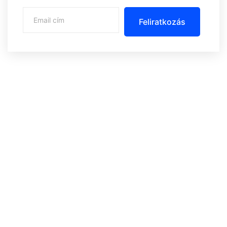
Feliratkozás
Központi iroda: 2251 Tápiószecső, Szőlő u. 17.
Ügyfélszolgálat: +36 70 750 0 750
Riasztás lemondás: +36 20 4 220 220
Linkek
Oldal térkép
Letöltések
Felhasználói leírások