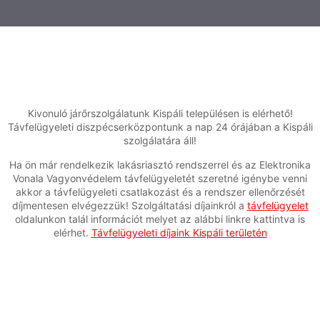
Kivonuló járőrszolgálatunk Kispáli településen is elérhető!
Távfelügyeleti diszpécserközpontunk a nap 24 órájában a Kispáli
szolgálatára áll!
Ha ön már rendelkezik lakásriasztó rendszerrel és az Elektronika
Vonala Vagyonvédelem távfelügyeletét szeretné igénybe venni
akkor a távfelügyeleti csatlakozást és a rendszer ellenőrzését
díjmentesen elvégezzük! Szolgáltatási díjainkról a
távfelügyelet
oldalunkon talál információt melyet az alábbi linkre kattintva is
elérhet.
Távfelügyeleti díjaink Kispáli területén