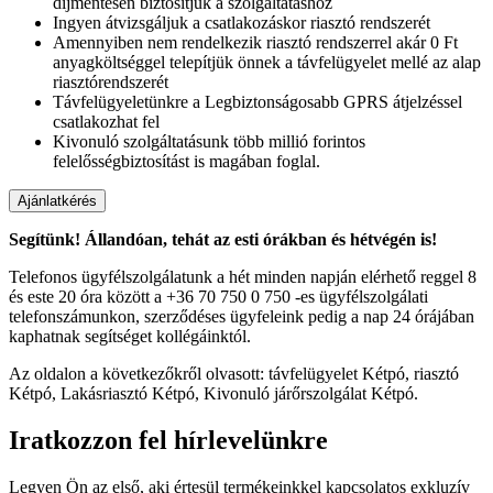
díjmentesen biztosítjuk a szolgáltatáshoz
Ingyen átvizsgáljuk a csatlakozáskor riasztó rendszerét
Amennyiben nem rendelkezik riasztó rendszerrel akár 0 Ft
anyagköltséggel telepítjük önnek a távfelügyelet mellé az alap
riasztórendszerét
Távfelügyeletünkre a Legbiztonságosabb GPRS átjelzéssel
csatlakozhat fel
Kivonuló szolgáltatásunk több millió forintos
felelősségbiztosítást is magában foglal.
Segítünk! Állandóan, tehát az esti órákban és hétvégén is!
Telefonos ügyfélszolgálatunk a hét minden napján elérhető reggel 8
és este 20 óra között a +36 70 750 0 750 -es ügyfélszolgálati
telefonszámunkon, szerződéses ügyfeleink pedig a nap 24 órájában
kaphatnak segítséget kollégáinktól.
Az oldalon a következőkről olvasott: távfelügyelet Kétpó, riasztó
Kétpó, Lakásriasztó Kétpó, Kivonuló járőrszolgálat Kétpó.
Iratkozzon fel hírlevelünkre
Legyen Ön az első, aki értesül termékeinkkel kapcsolatos exkluzív