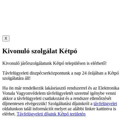
X
Kivonuló szolgálat Kétpó
Kivonuló járőrszolgálatunk Kétpó településen is elérhető!
Távfelügyeleti diszpécserközpontunk a nap 24 órájában a Kétpó
szolgálatára áll!
Ha ön már rendelkezik lakásriasztó rendszerrel és az Elektronika
Vonala Vagyonvédelem távfelügyeletét szeretné igénybe venni
akkor a távfelügyeleti csatlakozást és a rendszer ellenőrzését
díjmentesen elvégezzük! Szolgáltatási díjainkról a
távfelügyelet
oldalunkon talál információt melyet az alábbi linkre kattintva is
elérhet.
Távfelügyeleti díjaink Kétpó területén