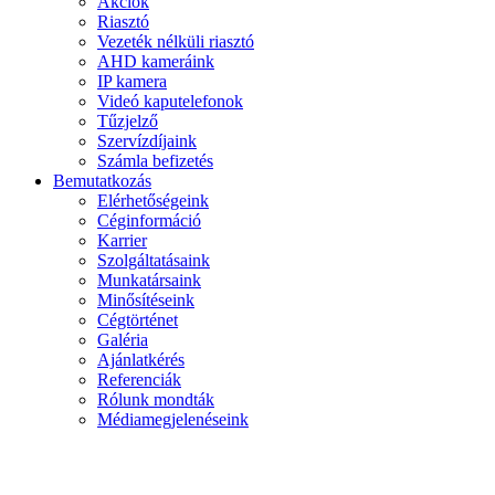
Akciók
Riasztó
Vezeték nélküli riasztó
AHD kameráink
IP kamera
Videó kaputelefonok
Tűzjelző
Szervízdíjaink
Számla befizetés
Bemutatkozás
Elérhetőségeink
Céginformáció
Karrier
Szolgáltatásaink
Munkatársaink
Minősítéseink
Cégtörténet
Galéria
Ajánlatkérés
Referenciák
Rólunk mondták
Médiamegjelenéseink