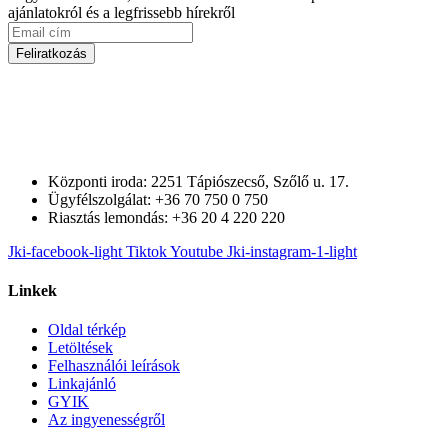
ajánlatokról és a legfrissebb hírekről
Feliratkozás
Központi iroda: 2251 Tápiószecső, Szőlő u. 17.
Ügyfélszolgálat: +36 70 750 0 750
Riasztás lemondás: +36 20 4 220 220
Jki-facebook-light
Tiktok
Youtube
Jki-instagram-1-light
Linkek
Oldal térkép
Letöltések
Felhasználói leírások
Linkajánló
GYIK
Az ingyenességről