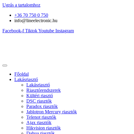
Ugrás a tartalomhoz
+36 70 750 0 750
info@lineelectronic.hu
Facebook-f
Tiktok
Youtube
Instagram
Főoldal
Lakásriasztó
Lakásriasztó
Riasztórendszerek
Kültéri riasztó
DSC riasztók
Paradox riasztók
Jablotron Mercury riasztók
Telenot riasztók
Ajax riasztók
Hikvision riasztók
Dahua riasztók