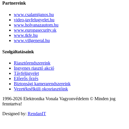
Partnereink
www.csalamijanos.hu
video-tavfelugyelet.hu
www.holvanazautom.hu
www.europasecurity.sk
www.tkfe.hu
www.villgeneral.hu
Szolgáltatásaink
Riasztórendszereink
Ingyenes riasztó akció
Távfelügyelet
Előerős őrzés
Biztonsági kamerarendszereink
Vezetéknélküli okosriasztóink
1996-2026 Elektronika Vonala Vagyonvédelem © Minden jog
fenntartva!
Designed by:
RendanIT