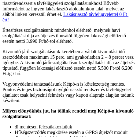
riasztórendszert a távfelügyeleti szolgáltatásunkhoz! Bővebb
információt az ingyen lakásriasztó aloldalunkon talál, melyet az
alábbi linken keresztül érhet el.
Lakásriasztó távfelügyelettel 0 Ft-
ért!
Értesítéses szolgáltatásunk mindenhol elérhető, melynek havi
szolgáltatási díja az átjelzés típusától függően lakossági előfizető
esetén nettó 3.990 Ft/hó-tol elérhető.
Kivonuló járőrszolgáltatásunk keretében a vállalt kivonulási idő
szerződésben maximum 15 perc, ami gyakorlatban 2 – 8 percet vesz
igénybe. A kivonuló járőrszolgáltatásunk szolgáltatási díja az átjelzés
típusától függően lakossági előfizető esetén nettó 5.500 Ft-tól 6.200
Ft-ig / hó.
Vagyonvédelmi tanácsadásunk Kétpó-n is kötelezettség mentes.
Pontos és teljes biztonságot nyújtó riasztó rendszer és távfelügyelet
ajánlatot csak helyszíni felmérés vagy kapott alaprajz alapján tudunk
készíteni.
Milyen előnyökhöz jut, ha tőlünk rendeli meg Kétpó-n kivonuló
szolgáltatását:
díjmentesen felcsatlakoztatjuk
Hűségszerződés megkötése esetén a GPRS átjelzőt modult