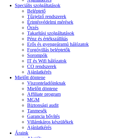
Speciális szolgáltatások
Beléptető
Tűzjelző rendszerek
Érintésvédelmi mérések
Őrzés
Takarítási szolgáltatások
Pénz és értékszállítás
Erős és gyengeáramú hálózatok
Forgóvillás beléptetők
Sorompók
IT és Wifi hálózatok
CO rendszerek
Ajánlatkérés
Mielőtt döntene
Viszonteladóinknak
Mielőtt döntene
Affiliate program
MGM
Biztonsági audit
Tanmesék
Garancia bővítés
Villámkáros készülékek
Ajánlatkérés
Áraink