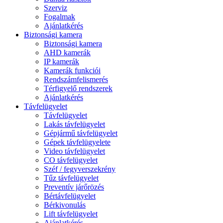
Szerviz
Fogalmak
Ajánlatkérés
Biztonsági kamera
Biztonsági kamera
AHD kamerák
IP kamerák
Kamerák funkciói
Rendszámfelismerés
Térfigyelő rendszerek
Ajánlatkérés
Távfelügyelet
Távfelügyelet
Lakás távfelügyelet
Gépjármű távfelügyelet
Gépek távfelügyelete
Video távfelügyelet
CO távfelügyelet
Széf / fegyverszekrény
Tűz távfelügyelet
Preventív járőrözés
Bértávfelügyelet
Bérkivonulás
Lift távfelügyelet
Ajánlatkérés