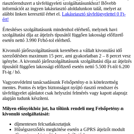
riasztórendszert a távfelügyeleti szolgáltatásunkhoz! Bővebb
információt az ingyen lakásriasztó aloldalunkon talál, melyet az
alábbi linken keresztül érhet el.
Lakásriasztó távfelügyelettel 0 Ft-
ért!
Értesítéses szolgáltatásunk mindenhol elérhető, melynek havi
szolgáltatási díja az átjelzés típusától függően lakossági előfizető
esetén nettó 3.990 Ft/hó-tol elérhető.
Kivonuló járőrszolgáltatásunk keretében a vállalt kivonulási idő
szerződésben maximum 15 perc, ami gyakorlatban 2 – 8 percet vesz
igénybe. A kivonuló járőrszolgáltatásunk szolgáltatási díja az átjelzés
típusától függően lakossági előfizető esetén nettó 5.500 Ft-tól 6.200
Ft-ig / hó.
Vagyonvédelmi tanácsadásunk Felsőpetény-n is kötelezettség
mentes. Pontos és teljes biztonságot nyújtó riasztó rendszer és
távfelügyelet ajánlatot csak helyszíni felmérés vagy kapott alaprajz
alapján tudunk készíteni.
Milyen előnyökhöz jut, ha tőlünk rendeli meg Felsőpetény-n
kivonuló szolgáltatását:
díjmentesen felcsatlakoztatjuk
Hűségszerződés megkötése esetén a GPRS átjelzőt modult