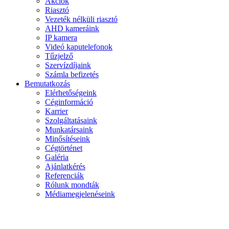
Akciók
Riasztó
Vezeték nélküli riasztó
AHD kameráink
IP kamera
Videó kaputelefonok
Tűzjelző
Szervízdíjaink
Számla befizetés
Bemutatkozás
Elérhetőségeink
Céginformáció
Karrier
Szolgáltatásaink
Munkatársaink
Minősítéseink
Cégtörténet
Galéria
Ajánlatkérés
Referenciák
Rólunk mondták
Médiamegjelenéseink