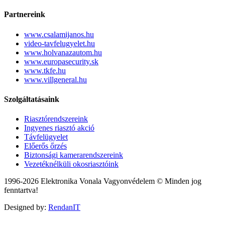
Partnereink
www.csalamijanos.hu
video-tavfelugyelet.hu
www.holvanazautom.hu
www.europasecurity.sk
www.tkfe.hu
www.villgeneral.hu
Szolgáltatásaink
Riasztórendszereink
Ingyenes riasztó akció
Távfelügyelet
Előerős őrzés
Biztonsági kamerarendszereink
Vezetéknélküli okosriasztóink
1996-2026 Elektronika Vonala Vagyonvédelem © Minden jog
fenntartva!
Designed by:
RendanIT