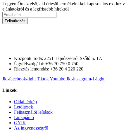
Legyen Ön az első, aki értesül termékeinkkel kapcsolatos exkluzív
ajánlatokról és a legfrissebb hírekről
Feliratkozás
Központi iroda: 2251 Tápiószecső, Szőlő u. 17.
Ügyfélszolgálat: +36 70 750 0 750
Riasztás lemondás: +36 20 4 220 220
Jki-facebook-light
Tiktok
Youtube
Jki-instagram-1-light
Linkek
Oldal térkép
Letöltések
Felhasználói leírások
Linkajánló
GYIK
Az ingyenességről