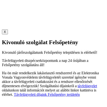
X
Kivonuló szolgálat Felsőpetény
Kivonuló járőrszolgálatunk Felsőpetény településen is elérhető!
Távfelügyeleti diszpécserközpontunk a nap 24 órájában a
Felsőpetény szolgálatára áll!
Ha ön már rendelkezik lakásriasztó rendszerrel és az Elektronika
Vonala Vagyonvédelem távfelügyeletét szeretné igénybe venni
akkor a távfelügyeleti csatlakozást és a rendszer ellenőrzését
díjmentesen elvégezzük! Szolgáltatási díjainkról a
távfelügyelet
oldalunkon talál információt melyet az alábbi linkre kattintva is
elérhet.
Távfelügyeleti díjaink Felsőpetény területén