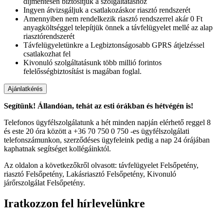
díjmentesen biztosítjuk a szolgáltatáshoz
Ingyen átvizsgáljuk a csatlakozáskor riasztó rendszerét
Amennyiben nem rendelkezik riasztó rendszerrel akár 0 Ft
anyagköltséggel telepítjük önnek a távfelügyelet mellé az alap
riasztórendszerét
Távfelügyeletünkre a Legbiztonságosabb GPRS átjelzéssel
csatlakozhat fel
Kivonuló szolgáltatásunk több millió forintos
felelősségbiztosítást is magában foglal.
Segítünk! Állandóan, tehát az esti órákban és hétvégén is!
Telefonos ügyfélszolgálatunk a hét minden napján elérhető reggel 8
és este 20 óra között a +36 70 750 0 750 -es ügyfélszolgálati
telefonszámunkon, szerződéses ügyfeleink pedig a nap 24 órájában
kaphatnak segítséget kollégáinktól.
Az oldalon a következőkről olvasott: távfelügyelet Felsőpetény,
riasztó Felsőpetény, Lakásriasztó Felsőpetény, Kivonuló
járőrszolgálat Felsőpetény.
Iratkozzon fel hírlevelünkre