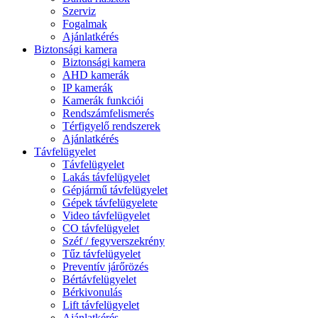
Szerviz
Fogalmak
Ajánlatkérés
Biztonsági kamera
Biztonsági kamera
AHD kamerák
IP kamerák
Kamerák funkciói
Rendszámfelismerés
Térfigyelő rendszerek
Ajánlatkérés
Távfelügyelet
Távfelügyelet
Lakás távfelügyelet
Gépjármű távfelügyelet
Gépek távfelügyelete
Video távfelügyelet
CO távfelügyelet
Széf / fegyverszekrény
Tűz távfelügyelet
Preventív járőrözés
Bértávfelügyelet
Bérkivonulás
Lift távfelügyelet
Ajánlatkérés