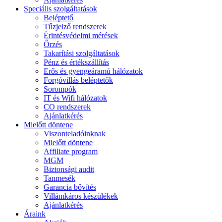
Speciális szolgáltatások
Beléptető
Tűzjelző rendszerek
Érintésvédelmi mérések
Őrzés
Takarítási szolgáltatások
Pénz és értékszállítás
Erős és gyengeáramú hálózatok
Forgóvillás beléptetők
Sorompók
IT és Wifi hálózatok
CO rendszerek
Ajánlatkérés
Mielőtt döntene
Viszonteladóinknak
Mielőtt döntene
Affiliate program
MGM
Biztonsági audit
Tanmesék
Garancia bővítés
Villámkáros készülékek
Ajánlatkérés
Áraink