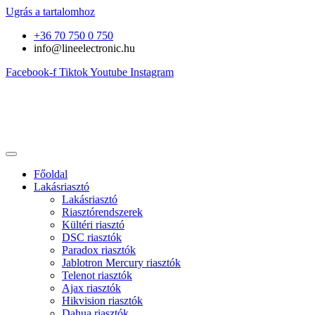
Ugrás a tartalomhoz
+36 70 750 0 750
info@lineelectronic.hu
Facebook-f
Tiktok
Youtube
Instagram
Főoldal
Lakásriasztó
Lakásriasztó
Riasztórendszerek
Kültéri riasztó
DSC riasztók
Paradox riasztók
Jablotron Mercury riasztók
Telenot riasztók
Ajax riasztók
Hikvision riasztók
Dahua riasztók