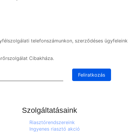
yfélszolgálati telefonszámunkon, szerződéses ügyfeleink
árőrszolgálat Cibakháza.
Feliratkozás
Szolgáltatásaink
Riasztórendszereink
Ingyenes riasztó akció