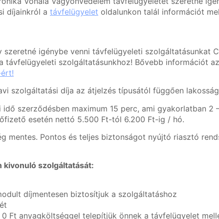
tronika Vonala Vagyonvédelem távfelügyeletét szeretné igén
i díjainkról a
távfelügyelet
oldalunkon talál információt mely
szeretné igénybe venni távfelügyeleti szolgáltatásunkat C
a távfelügyeleti szolgáltatásunkhoz! Bővebb információt az 
ért!
i szolgáltatási díja az átjelzés típusától függően lakossági
ási idő szerződésben maximum 15 perc, ami gyakorlatban 2 –
lőfizető esetén nettó 5.500 Ft-tól 6.200 Ft-ig / hó.
mentes. Pontos és teljes biztonságot nyújtó riasztó rendsz
 kivonuló szolgáltatását:
dult díjmentesen biztosítjuk a szolgáltatáshoz
ét
0 Ft anyagköltséggel telepítjük önnek a távfelügyelet mell