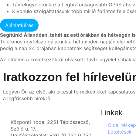
Távfelügyeletünkre a Legbiztonságosabb GPRS átjelzé
Kivonuló szolgáltatásunk több millió forintos felelőss
Segítünk! Állandóan, tehát az esti órákban és hétvégén is
Telefonos ügyfélszolgálatunk a hét minden napján elérhető
pedig a nap 24 órájában kaphatnak segítséget kollégáinktó
Az oldalon a következőkről olvasott: távfelügyelet Cibakh
Iratkozzon fel hírlevelü
Legyen Ön az első, aki értesül termékeinkkel kapcsolatos 
a legfrissebb hírekről
Linkek
Központi iroda: 2251 Tápiószecső,
Oldal térkép
Szőlő u. 17.
Letöltések
Ügyfélszolgálat: +36 70 750 0 750