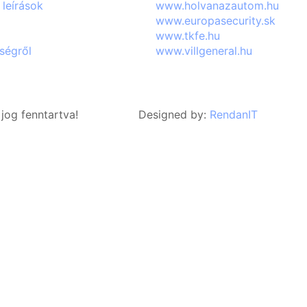
 leírások
www.holvanazautom.hu
www.europasecurity.sk
www.tkfe.hu
ségről
www.villgeneral.hu
og fenntartva!
Designed by:
RendanIT