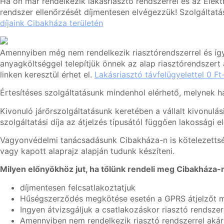
Ha ön már rendelkezik lakásriasztó rendszerrel és az Elek
rendszer ellenőrzését díjmentesen elvégezzük! Szolgáltatás
díjaink Cibakháza területén
Amennyiben még nem rendelkezik riasztórendszerrel és így 
anyagköltséggel telepítjük önnek az alap riasztórendszert 
linken keresztül érhet el.
Lakásriasztó távfelügyelettel 0 Ft-
Értesítéses szolgáltatásunk mindenhol elérhető, melynek hav
Kivonuló járőrszolgáltatásunk keretében a vállalt kivonul
szolgáltatási díja az átjelzés típusától függően lakossági e
Vagyonvédelmi tanácsadásunk Cibakháza-n is kötelezettség 
vagy kapott alaprajz alapján tudunk készíteni.
Milyen előnyökhöz jut, ha tőlünk rendeli meg Cibakháza-n
díjmentesen felcsatlakoztatjuk
Hűségszerződés megkötése esetén a GPRS átjelzőt mo
Ingyen átvizsgáljuk a csatlakozáskor riasztó rendszer
Amennyiben nem rendelkezik riasztó rendszerrel akár 