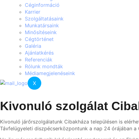
Céginformáció
Karrier
Szolgáltatásaink
Munkatársaink
Minősítéseink
Cégtörténet
Galéria
Ajánlatkérés
Referenciák
Rólunk mondták
Médiamegjelenéseink
X
Kivonuló szolgálat Cib
Kivonuló járőrszolgálatunk Cibakháza településen is elérhe
Távfelügyeleti diszpécserközpontunk a nap 24 órájában a C