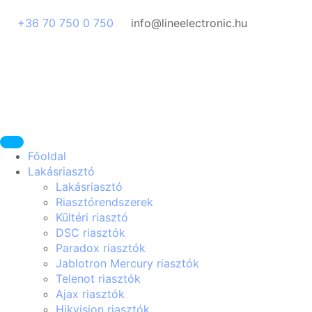
+36 70 750 0 750
info@lineelectronic.hu
Főoldal
Lakásriasztó
Lakásriasztó
Riasztórendszerek
Kültéri riasztó
DSC riasztók
Paradox riasztók
Jablotron Mercury riasztók
Telenot riasztók
Ajax riasztók
Hikvision riasztók