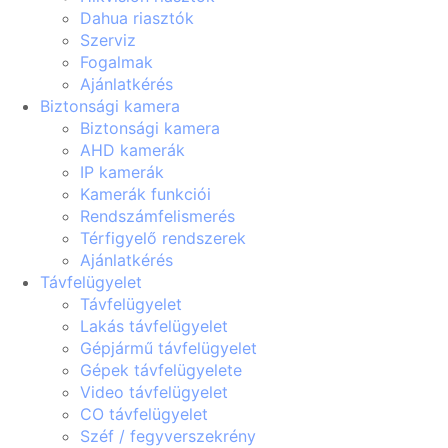
Dahua riasztók
Szerviz
Fogalmak
Ajánlatkérés
Biztonsági kamera
Biztonsági kamera
AHD kamerák
IP kamerák
Kamerák funkciói
Rendszámfelismerés
Térfigyelő rendszerek
Ajánlatkérés
Távfelügyelet
Távfelügyelet
Lakás távfelügyelet
Gépjármű távfelügyelet
Gépek távfelügyelete
Video távfelügyelet
CO távfelügyelet
Széf / fegyverszekrény