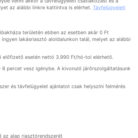
ybe venni akkor a távfelügyeleti csatlakozást és a
et az alábbi linkre kattintva is elérhet.
Távfelügyeleti
ibakháza területén ebben az esetben akár 0 Ft
ingyen lakásriasztó aloldalunkon talál, melyet az alábbi
 előfizető esetén nettó 3.990 Ft/hó-tol elérhető.
 8 percet vesz igénybe. A kivonuló járőrszolgáltatásunk
er és távfelügyelet ajánlatot csak helyszíni felmérés
é az alap riasztórendszerét