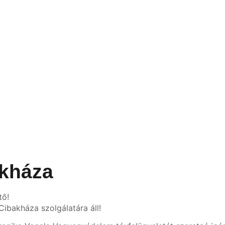
akháza
tő!
ibakháza szolgálatára áll!