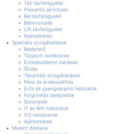
Tűz távfelügyelet
Preventív járőrözés
Bértávfelügyelet
Bérkivonulás
Lift távfelügyelet
Ajánlatkérés
Speciális szolgáltatások
Beléptető
Tűzjelző rendszerek
Érintésvédelmi mérések
Őrzés
Takarítási szolgáltatások
Pénz és értékszállítás
Erős és gyengeáramú hálózatok
Forgóvillás beléptetők
Sorompók
IT és Wifi hálózatok
CO rendszerek
Ajánlatkérés
Mielőtt döntene