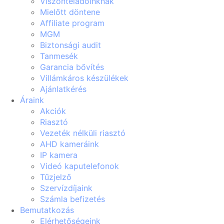
Viszonteladóinknak
Mielőtt döntene
Affiliate program
MGM
Biztonsági audit
Tanmesék
Garancia bővítés
Villámkáros készülékek
Ajánlatkérés
Áraink
Akciók
Riasztó
Vezeték nélküli riasztó
AHD kameráink
IP kamera
Videó kaputelefonok
Tűzjelző
Szervízdíjaink
Számla befizetés
Bemutatkozás
Elérhetőségeink