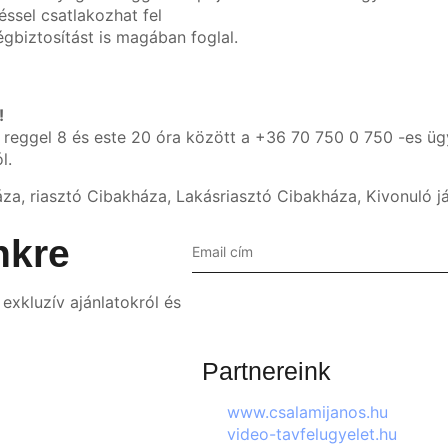
ssel csatlakozhat fel
égbiztosítást is magában foglal.
!
 reggel 8 és este 20 óra között a +36 70 750 0 750 -es üg
l.
áza, riasztó Cibakháza, Lakásriasztó Cibakháza, Kivonuló j
nkre
exkluzív ajánlatokról és
Partnereink
www.csalamijanos.hu
video-tavfelugyelet.hu