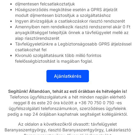
díjmentesen felcsatlakoztatjuk
Hűségszerződés megkötése esetén a GPRS átjelzőt
modult díjmentesen biztosítjuk a szolgáltatáshoz
Ingyen átvizsgáljuk a csatlakozáskor riasztó rendszerét
Amennyiben nem rendelkezik riasztó rendszerrel akár 0 Ft
anyagköltséggel telepítjük önnek a távfelügyelet mellé az
alap riasztórendszerét
Távfelügyeletünkre a Legbiztonságosabb GPRS átjelzéssel
csatlakozhat fel
Kivonuló szolgáltatásunk több millió forintos
felelősségbiztosítást is magában foglal.
Segítünk! Állandóan, tehát az esti órákban és hétvégén is!
Telefonos ügyfélszolgálatunk a hét minden napján elérhető
reggel 8 és este 20 óra között a +36 70 750 0 750 -es
ügyfélszolgálati telefonszámunkon, szerződéses ügyfeleink
pedig a nap 24 órájában kaphatnak segítséget kollégáinktól.
Az oldalon a következőkről olvasott: távfelügyelet
Baranyaszentgyörgy, riasztó Baranyaszentgyörgy, Lakásriasztó