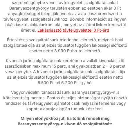
szeretné igénybe venni távfelügyeleti szolgáltatásunkat
Baranyaszentgyörgy területén ebben az esetben akár 0 Ft
anyagköltséggel telepítjük önnek az alap riasztórendszert a
távfelügyeleti szolgáltatásunkhoz! Bővebb információt az ingyen
lakásriasztó aloldalunkon talál, melyet az alábbi linken keresztül
érhet el.
Lakásriasztó távfelügyelettel 0 Ft-ért!
Értesítéses szolgáltatásunk mindenhol elérhető, melynek havi
szolgáltatási díja az átjelzés típusától függően lakossági előfizető
esetén nettó 3.990 Ft/hó-tol elérhető.
Kivonuló járőrszolgáltatásunk keretében a vállalt kivonulási idő
szerződésben maximum 15 perc, ami gyakorlatban 2 – 8 percet
vesz igénybe. A kivonuló járőrszolgáltatásunk szolgáltatási díja
az átjelzés típusától függően lakossági előfizető esetén nettó
5.500 Ft-tól 6.200 Ft-ig / hó.
Vagyonvédelmi tanácsadásunk Baranyaszentgyörgy-n is
kötelezettség mentes. Pontos és teljes biztonságot nyújtó riasztó
rendszer és távfelügyelet ajánlatot csak helyszíni felmérés vagy
kapott alaprajz alapján tudunk készíteni.
Milyen előnyökhöz jut, ha tőlünk rendeli meg
Baranyaszentgyörgy-n kivonuló szolgáltatását: