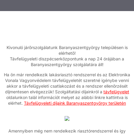
Kivonuló járőrszolgálatunk Baranyaszentgyörgy településen is
elérhető!
Távfelügyeleti diszpécserközpontunk a nap 24 órájában a
Baranyaszentgyörgy szolgálatára áll!
Ha ön már rendelkezik lakásriasztó rendszerrel és az Elektronika
Vonala Vagyonvédelem távfelügyeletét szeretné igénybe venni
akkor a távfelügyeleti csatlakozást és a rendszer ellenőrzését
díjmentesen elvégezzük! Szolgáltatási díjainkról a
távfelügyelet
oldalunkon talál információt melyet az alábbi linkre kattintva is
elérhet.
Távfelügyeleti díjaink Baranyaszentgyörgy területén
Amennyiben még nem rendelkezik riasztórendszerrel és így