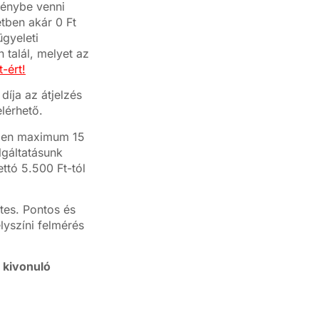
génybe venni
etben akár 0 Ft
ügyeleti
 talál, melyet az
-ért!
díja az átjelzés
lérhető.
ésben maximum 15
lgáltatásunk
ettó 5.500 Ft-tól
tes. Pontos és
elyszíni felmérés
 kivonuló