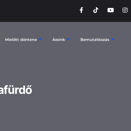
Mielőtt döntene
Áraink
Bemutatkozás
afürdő