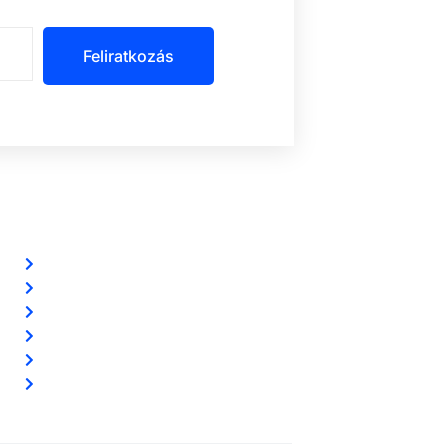
Feliratkozás
Szolgáltatásaink
Riasztórendszereink
Ingyenes riasztó akció
Távfelügyelet
Előerős őrzés
Biztonsági kamerarendszereink
Vezetéknélküli okosriasztóink