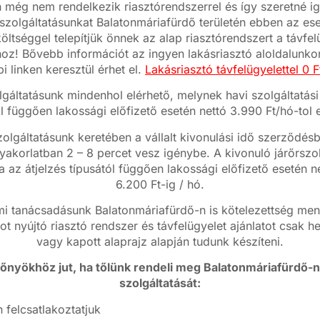
még nem rendelkezik riasztórendszerrel és így szeretné i
 szolgáltatásunkat Balatonmáriafürdő területén ebben az es
ltséggel telepítjük önnek az alap riasztórendszert a távfel
oz! Bővebb információt az ingyen lakásriasztó aloldalunkon
bi linken keresztül érhet el.
Lakásriasztó távfelügyelettel 0 Ft
lgáltatásunk mindenhol elérhető, melynek havi szolgáltatási 
ól függően lakossági előfizető esetén nettó 3.990 Ft/hó-tol e
zolgáltatásunk keretében a vállalt kivonulási idő szerződ
yakorlatban 2 – 8 percet vesz igénybe. A kivonuló járőrszo
ja az átjelzés típusától függően lakossági előfizető esetén n
6.200 Ft-ig / hó.
 tanácsadásunk Balatonmáriafürdő-n is kötelezettség men
ot nyújtó riasztó rendszer és távfelügyelet ajánlatot csak h
vagy kapott alaprajz alapján tudunk készíteni.
lőnyökhöz jut, ha tőlünk rendeli meg Balatonmáriafürdő-n
szolgáltatását:
 felcsatlakoztatjuk