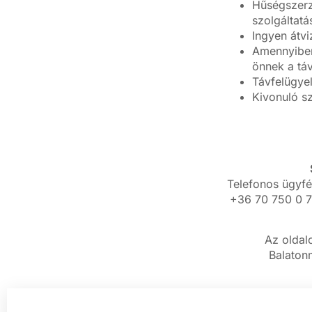
Hűségszerz
szolgáltat
Ingyen átvi
Amennyiben 
önnek a táv
Távfelügye
Kivonuló sz
Telefonos ügyfé
+36 70 750 0 7
Az oldalo
Balatonm