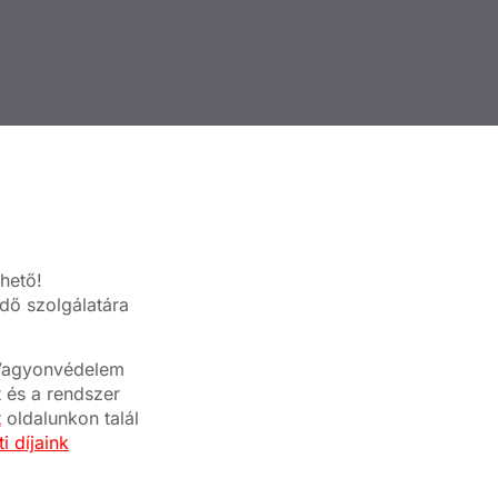
hető!
dő szolgálatára
a Vagyonvédelem
t és a rendszer
t
oldalunkon talál
i díjaink