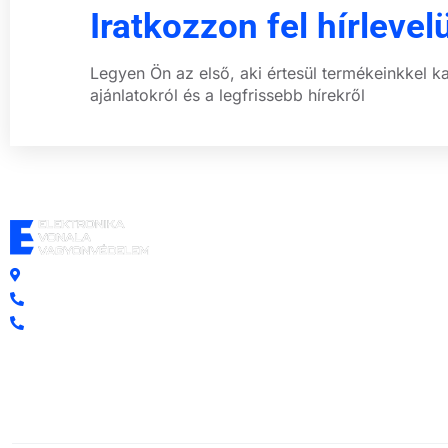
Iratkozzon fel hírlevel
Legyen Ön az első, aki értesül termékeinkkel k
ajánlatokról és a legfrissebb hírekről
Központi iroda: 2251 Tápiószecső, Szőlő u. 17.
Ügyfélszolgálat: +36 70 750 0 750
Riasztás lemondás: +36 20 4 220 220