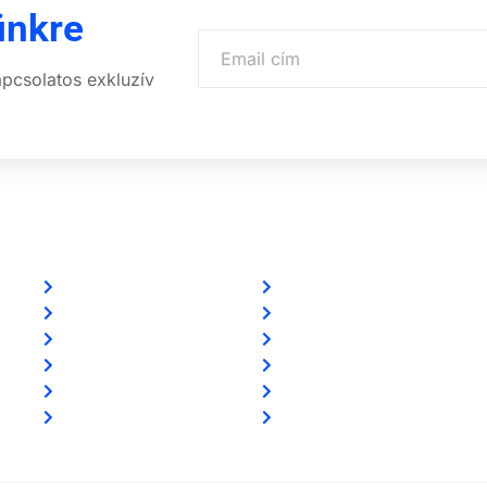
ünkre
apcsolatos exkluzív
Linkek
Partnereink
Oldal térkép
www.csalamijanos.hu
Letöltések
video-tavfelugyelet.hu
Felhasználói leírások
www.holvanazautom.hu
Linkajánló
www.europasecurity.sk
GYIK
www.tkfe.hu
Az ingyenességről
www.villgeneral.hu