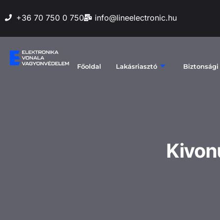
+36 70 750 0 750
info@lineelectronic.hu
Főoldal
Lakásriasztó
Biztonsági
Kivon