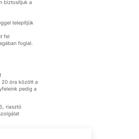
biztosítjuk a
gel telepítjük
 fel
magában foglal.
!
 20 óra között a
feleink pedig a
ő, riasztó
szolgálat