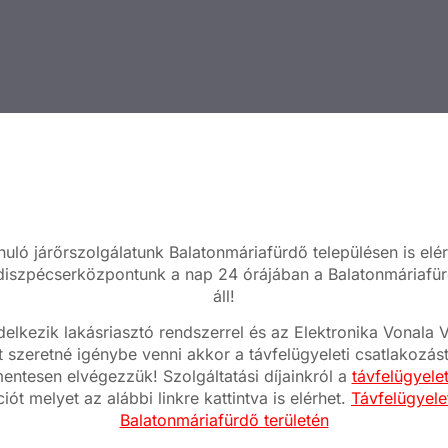
nuló járőrszolgálatunk Balatonmáriafürdő településen is elér
 diszpécserközpontunk a nap 24 órájában a Balatonmáriafür
áll!
elkezik lakásriasztó rendszerrel és az Elektronika Vonal
t szeretné igénybe venni akkor a távfelügyeleti csatlakozás
mentesen elvégezzük! Szolgáltatási díjainkról a
távfelügyele
iót melyet az alábbi linkre kattintva is elérhet.
Távfelügyelet
Balatonmáriafürdő területén