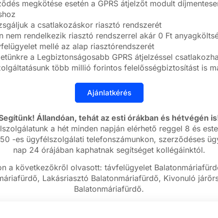
ődés megkötése esetén a GPRS átjelzőt modult díjmentesen 
áshoz
zsgáljuk a csatlakozáskor riasztó rendszerét
nem rendelkezik riasztó rendszerrel akár 0 Ft anyagköltség
felügyelet mellé az alap riasztórendszerét
letünkre a Legbiztonságosabb GPRS átjelzéssel csatlakozhat
olgáltatásunk több millió forintos felelősségbiztosítást is 
Segítünk! Állandóan, tehát az esti órákban és hétvégén is
lszolgálatunk a hét minden napján elérhető reggel 8 és este
50 -es ügyfélszolgálati telefonszámunkon, szerződéses ügy
nap 24 órájában kaphatnak segítséget kollégáinktól.
n a következőkről olvasott: távfelügyelet Balatonmáriafürd
áriafürdő, Lakásriasztó Balatonmáriafürdő, Kivonuló járőr
Balatonmáriafürdő.