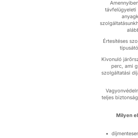
Amennyiben 
távfelügyeleti
anyagkö
szolgáltatásunkh
aláb
Értesítéses szo
típusát
Kivonuló járőrs
perc, ami g
szolgáltatási dí
Vagyonvédelmi
teljes biztonság
Milyen e
díjmentesen