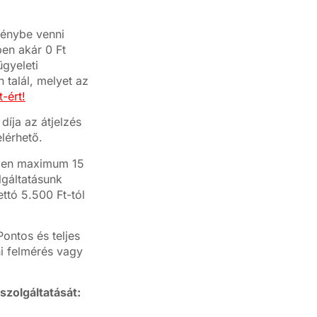
génybe venni
ben akár 0 Ft
ügyeleti
 talál, melyet az
-ért!
díja az átjelzés
lérhető.
ésben maximum 15
lgáltatásunk
ettó 5.500 Ft-tól
ontos és teljes
ni felmérés vagy
szolgáltatását: