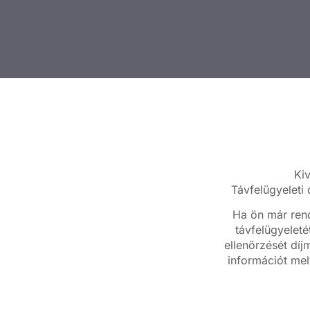
Kiv
Távfelügyeleti
Ha ön már rend
távfelügyeleté
ellenőrzését díj
információt mely