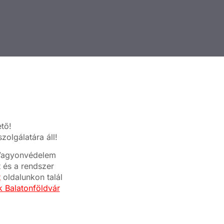
ető!
olgálatára áll!
a Vagyonvédelem
t és a rendszer
t
oldalunkon talál
nk Balatonföldvár