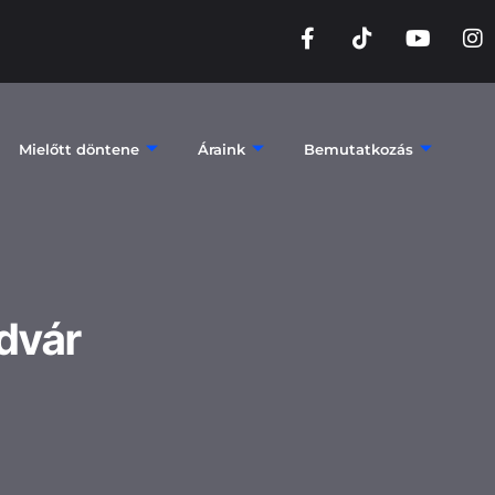
Mielőtt döntene
Áraink
Bemutatkozás
ldvár