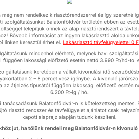
még nem rendelkezik riasztórendszerrel és így szeretné i
ti szolgáltatásunkat Balatonföldvár területén ebben az eset
ltséggel telepítjük önnek az alap riasztórendszert a távfel
oz! Bővebb információt az ingyen lakásriasztó aloldalunkon
bi linken keresztül érhet el.
Lakásriasztó távfelügyelettel 0 Ft
lgáltatásunk mindenhol elérhető, melynek havi szolgáltatási 
ól függően lakossági előfizető esetén nettó 3.990 Ft/hó-tol e
zolgáltatásunk keretében a vállalt kivonulási idő szerződ
yakorlatban 2 – 8 percet vesz igénybe. A kivonuló járőrszo
ja az átjelzés típusától függően lakossági előfizető esetén n
6.200 Ft-ig / hó.
tanácsadásunk Balatonföldvár-n is kötelezettség mentes. P
jtó riasztó rendszer és távfelügyelet ajánlatot csak helyszí
kapott alaprajz alapján tudunk készíteni.
höz jut, ha tőlünk rendeli meg Balatonföldvár-n kivonuló 