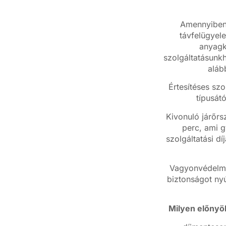
Amennyiben 
távfelügyele
anyagkö
szolgáltatásunkh
aláb
Értesítéses szo
típusát
Kivonuló járőrs
perc, ami g
szolgáltatási dí
Vagyonvédelmi 
biztonságot nyú
Milyen előnyök