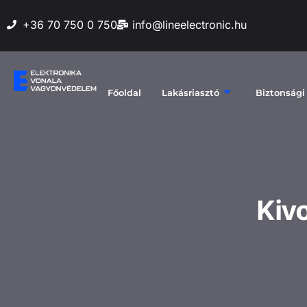
+36 70 750 0 750
info@lineelectronic.hu
Főoldal
Lakásriasztó
Biztonsági
Kivo