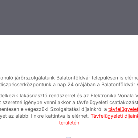
onuló járőrszolgálatunk Balatonföldvár településen is elérh
 diszpécserközpontunk a nap 24 órájában a Balatonföldvár sz
elkezik lakásriasztó rendszerrel és az Elektronika Vonal
t szeretné igénybe venni akkor a távfelügyeleti csatlakozás
mentesen elvégezzük! Szolgáltatási díjainkról a
távfelügyele
et az alábbi linkre kattintva is elérhet.
Távfelügyeleti díjai
területén