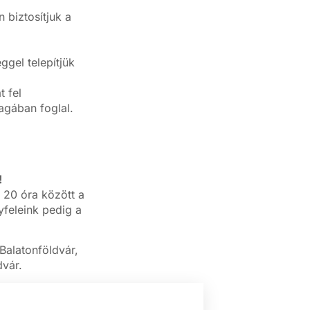
biztosítjuk a
gel telepítjük
 fel
magában foglal.
!
 20 óra között a
feleink pedig a
 Balatonföldvár,
dvár.