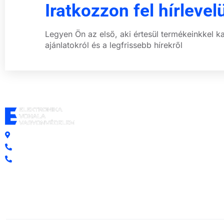
Iratkozzon fel hírlevel
Legyen Ön az első, aki értesül termékeinkkel k
ajánlatokról és a legfrissebb hírekről
Központi iroda: 2251 Tápiószecső, Szőlő u. 17.
Ügyfélszolgálat: +36 70 750 0 750
Riasztás lemondás: +36 20 4 220 220