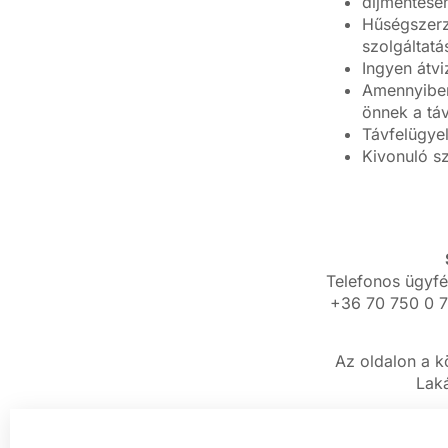
díjmentesen
Hűségszerz
szolgáltat
Ingyen átvi
Amennyiben 
önnek a táv
Távfelügye
Kivonuló sz
Telefonos ügyfé
+36 70 750 0 7
Az oldalon a kö
Laká