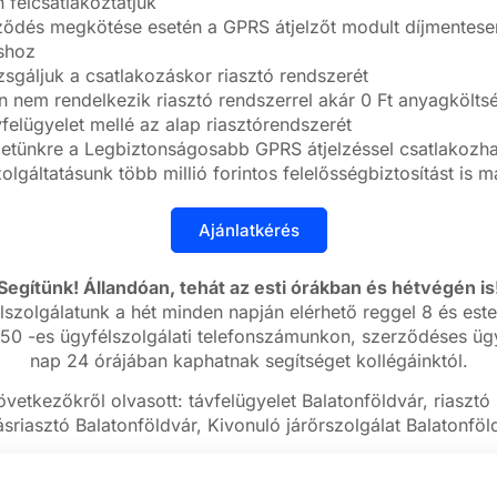
 felcsatlakoztatjuk
ődés megkötése esetén a GPRS átjelzőt modult díjmentesen 
áshoz
zsgáljuk a csatlakozáskor riasztó rendszerét
nem rendelkezik riasztó rendszerrel akár 0 Ft anyagköltség
felügyelet mellé az alap riasztórendszerét
letünkre a Legbiztonságosabb GPRS átjelzéssel csatlakozhat
olgáltatásunk több millió forintos felelősségbiztosítást is 
Segítünk! Állandóan, tehát az esti órákban és hétvégén is
lszolgálatunk a hét minden napján elérhető reggel 8 és este
50 -es ügyfélszolgálati telefonszámunkon, szerződéses ügy
nap 24 órájában kaphatnak segítséget kollégáinktól.
vetkezőkről olvasott: távfelügyelet Balatonföldvár, riasztó
sriasztó Balatonföldvár, Kivonuló járőrszolgálat Balatonföl