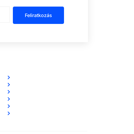
Feliratkozás
Szolgáltatásaink
Riasztórendszereink
Ingyenes riasztó akció
Távfelügyelet
Előerős őrzés
Biztonsági kamerarendszereink
Vezetéknélküli okosriasztóink