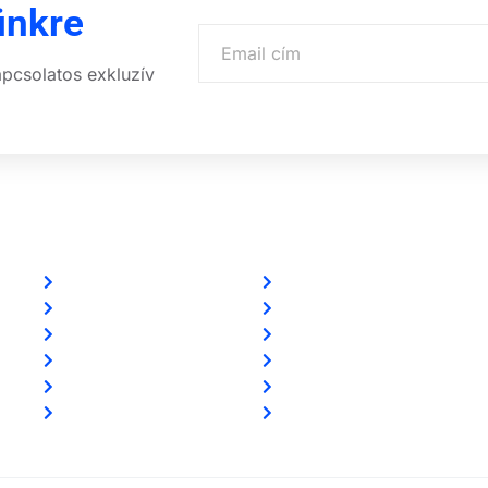
ünkre
apcsolatos exkluzív
Linkek
Partnereink
Oldal térkép
www.csalamijanos.hu
Letöltések
video-tavfelugyelet.hu
Felhasználói leírások
www.holvanazautom.hu
Linkajánló
www.europasecurity.sk
GYIK
www.tkfe.hu
Az ingyenességről
www.villgeneral.hu