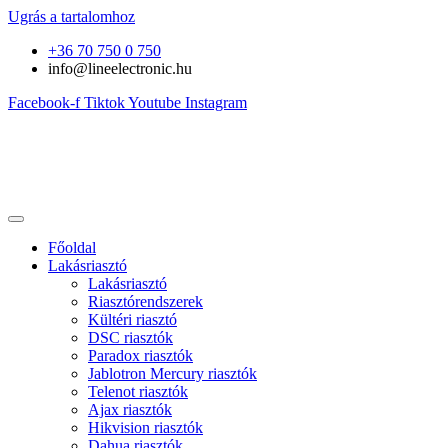
Ugrás a tartalomhoz
+36 70 750 0 750
info@lineelectronic.hu
Facebook-f
Tiktok
Youtube
Instagram
Főoldal
Lakásriasztó
Lakásriasztó
Riasztórendszerek
Kültéri riasztó
DSC riasztók
Paradox riasztók
Jablotron Mercury riasztók
Telenot riasztók
Ajax riasztók
Hikvision riasztók
Dahua riasztók