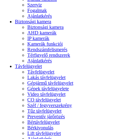
Szerviz
Fogalmak
Ajánlatkérés
Biztonsági kamera
Biztonsági kamera
AHD kamerák
IP kamerák
Kamerák funkciói
Rendszámfelismerés
Térfigyelő rendszerek
Ajánlatkérés
Távfelügyelet
Távfelügyelet
Lakás távfelügyelet
Gépjármű távfelügyelet
Gépek távfelügyelete
Video távfelügyelet
CO távfelügyelet
Széf / fegyverszekrény
Tűz távfelügyelet
Preventív járőrözés
Bértávfelügyelet
Bérkivonulás
Lift távfelügyelet
Ajánlatkérés