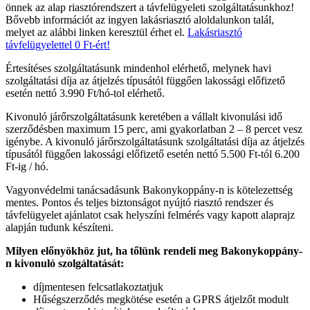
önnek az alap riasztórendszert a távfelügyeleti szolgáltatásunkhoz!
Bővebb információt az ingyen lakásriasztó aloldalunkon talál,
melyet az alábbi linken keresztül érhet el.
Lakásriasztó
távfelügyelettel 0 Ft-ért!
Értesítéses szolgáltatásunk mindenhol elérhető, melynek havi
szolgáltatási díja az átjelzés típusától függően lakossági előfizető
esetén nettó 3.990 Ft/hó-tol elérhető.
Kivonuló járőrszolgáltatásunk keretében a vállalt kivonulási idő
szerződésben maximum 15 perc, ami gyakorlatban 2 – 8 percet vesz
igénybe. A kivonuló járőrszolgáltatásunk szolgáltatási díja az átjelzés
típusától függően lakossági előfizető esetén nettó 5.500 Ft-tól 6.200
Ft-ig / hó.
Vagyonvédelmi tanácsadásunk Bakonykoppány-n is kötelezettség
mentes. Pontos és teljes biztonságot nyújtó riasztó rendszer és
távfelügyelet ajánlatot csak helyszíni felmérés vagy kapott alaprajz
alapján tudunk készíteni.
Milyen előnyökhöz jut, ha tőlünk rendeli meg Bakonykoppány-
n kivonuló szolgáltatását:
díjmentesen felcsatlakoztatjuk
Hűségszerződés megkötése esetén a GPRS átjelzőt modult