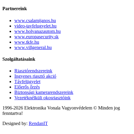
Partnereink
www.csalamijanos.hu
video-tavfelugyelet.hu
www.holvanazautom.hu
www.europasecurity.sk
www.tkfe.hu
www.villgeneral.hu
Szolgáltatásaink
Riasztórendszereink
Ingyenes riasztó akció
Távfelügyelet
Előerős őrzés
Biztonsági kamerarendszereink
Vezetéknélküli okosriasztóink
1996-2026 Elektronika Vonala Vagyonvédelem © Minden jog
fenntartva!
Designed by:
RendanIT