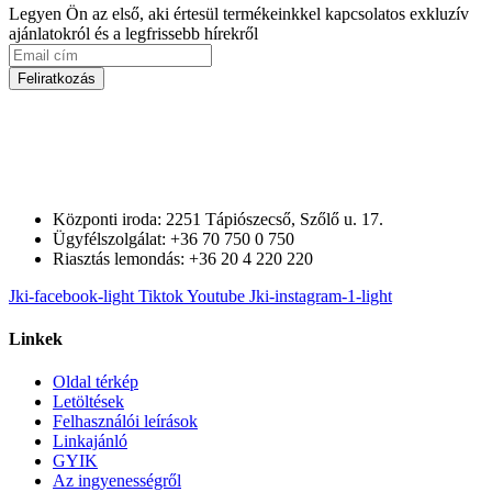
Legyen Ön az első, aki értesül termékeinkkel kapcsolatos exkluzív
ajánlatokról és a legfrissebb hírekről
Feliratkozás
Központi iroda: 2251 Tápiószecső, Szőlő u. 17.
Ügyfélszolgálat: +36 70 750 0 750
Riasztás lemondás: +36 20 4 220 220
Jki-facebook-light
Tiktok
Youtube
Jki-instagram-1-light
Linkek
Oldal térkép
Letöltések
Felhasználói leírások
Linkajánló
GYIK
Az ingyenességről