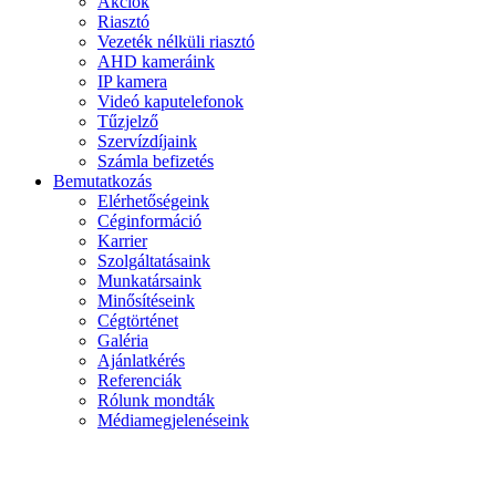
Akciók
Riasztó
Vezeték nélküli riasztó
AHD kameráink
IP kamera
Videó kaputelefonok
Tűzjelző
Szervízdíjaink
Számla befizetés
Bemutatkozás
Elérhetőségeink
Céginformáció
Karrier
Szolgáltatásaink
Munkatársaink
Minősítéseink
Cégtörténet
Galéria
Ajánlatkérés
Referenciák
Rólunk mondták
Médiamegjelenéseink