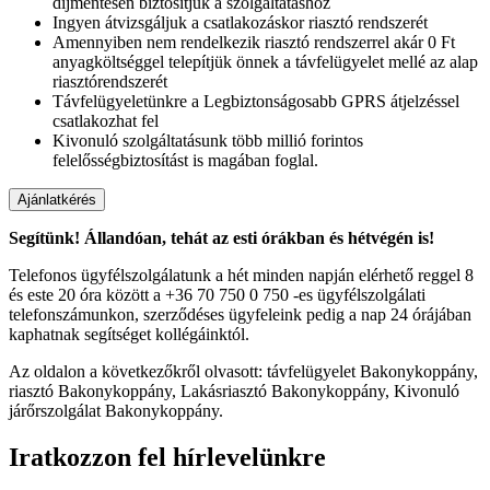
díjmentesen biztosítjuk a szolgáltatáshoz
Ingyen átvizsgáljuk a csatlakozáskor riasztó rendszerét
Amennyiben nem rendelkezik riasztó rendszerrel akár 0 Ft
anyagköltséggel telepítjük önnek a távfelügyelet mellé az alap
riasztórendszerét
Távfelügyeletünkre a Legbiztonságosabb GPRS átjelzéssel
csatlakozhat fel
Kivonuló szolgáltatásunk több millió forintos
felelősségbiztosítást is magában foglal.
Segítünk! Állandóan, tehát az esti órákban és hétvégén is!
Telefonos ügyfélszolgálatunk a hét minden napján elérhető reggel 8
és este 20 óra között a +36 70 750 0 750 -es ügyfélszolgálati
telefonszámunkon, szerződéses ügyfeleink pedig a nap 24 órájában
kaphatnak segítséget kollégáinktól.
Az oldalon a következőkről olvasott: távfelügyelet Bakonykoppány,
riasztó Bakonykoppány, Lakásriasztó Bakonykoppány, Kivonuló
járőrszolgálat Bakonykoppány.
Iratkozzon fel hírlevelünkre