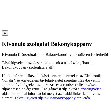
X
Kivonuló szolgálat Bakonykoppány
Kivonuló járőrszolgálatunk Bakonykoppány településen is elérhető!
Távfelügyeleti diszpécserközpontunk a nap 24 órájában a
Bakonykoppány szolgálatára áll!
Ha ön már rendelkezik lakásriasztó rendszerrel és az Elektronika
Vonala Vagyonvédelem távfelügyeletét szeretné igénybe venni
akkor a távfelügyeleti csatlakozást és a rendszer ellenőrzését
díjmentesen elvégezzük! Szolgáltatási díjainkról a
távfelügyelet
oldalunkon talál információt melyet az alábbi linkre kattintva is
elérhet.
Távfelügyeleti díjaink Bakonykoppány területén