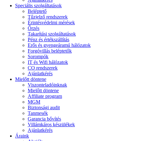
Speciális szolgáltatások
Beléptető
Tűzjelző rendszerek
Érintésvédelmi mérések
Őrzés
Takarítási szolgáltatások
Pénz és értékszállítás
Erős és gyengeáramú hálózatok
Forgóvillás beléptetők
Sorompók
IT és Wifi hálózatok
CO rendszerek
Ajánlatkérés
Mielőtt döntene
Viszonteladóinknak
Mielőtt döntene
Affiliate program
MGM
Biztonsági audit
Tanmesék
Garancia bővítés
Villámkáros készülékek
Ajánlatkérés
Áraink