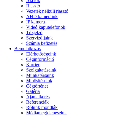
Akciók
Riasztó
Vezeték nélküli riasztó
AHD kameráink
IP kamera
Videó kaputelefonok
Tűzjelző
Szervízdíjaink
Számla befizetés
Bemutatkozás
Elérhetőségeink
Céginformáció
Karrier
Szolgáltatásaink
Munkatársaink
Minősítéseink
Cégtörténet
Galéria
Ajánlatkérés
Referenciák
Rólunk mondták
Médiamegjelenéseink