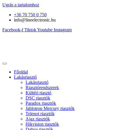
Ugrás a tartalomhoz
+36 70 750 0 750
info@lineelectronic.hu
Facebook-f
Tiktok
Youtube
Instagram
Főoldal
Lakásriasztó
Lakásriasztó
Riasztórendszerek
Kültéri riasztó
DSC riasztók
Paradox riasztók
Jablotron Mercury riasztók
Telenot riasztók
Ajax riasztók
Hikvision riasztók
Dahua riasztók