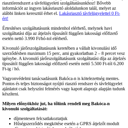
riasztórendszert a távfelügyeleti szolgáltatásunkhoz! Bővebb
információt az ingyen lakásriasztó aloldalunkon talál, melyet az
alábbi linken keresztül érhet el.
Lakásriasztó távfelügyelettel 0 Ft-
ért!
Értesítéses szolgáltatásunk mindenhol elérhető, melynek havi
szolgáltatási díja az átjelzés típusától függően lakossági előfizető
esetén nettó 3.990 Ft/hó-tol elérhető.
Kivonuló járőrszolgáltatásunk keretében a vállalt kivonulási idő
szerződésben maximum 15 perc, ami gyakorlatban 2 – 8 percet vesz
igénybe. A kivonuló járőrszolgáltatásunk szolgáltatási díja az átjelzés
típusától függően lakossági előfizető esetén nettó 5.500 Ft-tól 6.200
Ft-ig / hó.
Vagyonvédelmi tanácsadásunk Bakóca-n is kötelezettség mentes.
Pontos és teljes biztonságot nyújtó riasztó rendszer és távfelügyelet
ajánlatot csak helyszíni felmérés vagy kapott alaprajz alapján tudunk
készíteni.
Milyen előnyökhöz jut, ha tőlünk rendeli meg Bakóca-n
kivonuló szolgáltatását:
díjmentesen felcsatlakoztatjuk
Hűségszerződés megkötése esetén a GPRS átjelzőt modult