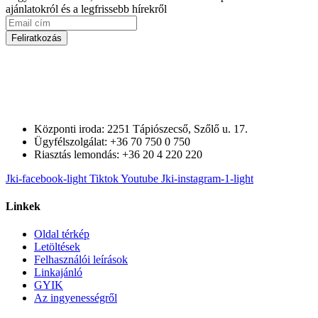
ajánlatokról és a legfrissebb hírekről
Feliratkozás
Központi iroda: 2251 Tápiószecső, Szőlő u. 17.
Ügyfélszolgálat: +36 70 750 0 750
Riasztás lemondás: +36 20 4 220 220
Jki-facebook-light
Tiktok
Youtube
Jki-instagram-1-light
Linkek
Oldal térkép
Letöltések
Felhasználói leírások
Linkajánló
GYIK
Az ingyenességről