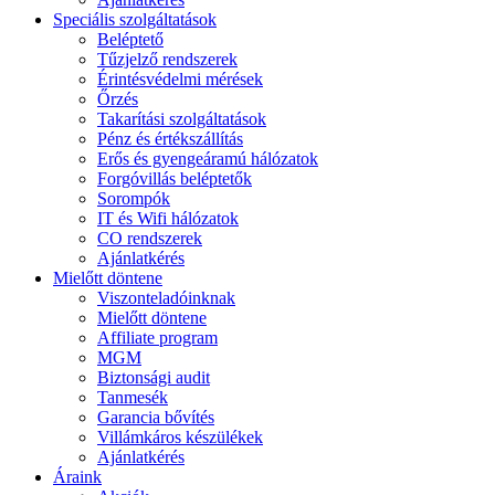
Speciális szolgáltatások
Beléptető
Tűzjelző rendszerek
Érintésvédelmi mérések
Őrzés
Takarítási szolgáltatások
Pénz és értékszállítás
Erős és gyengeáramú hálózatok
Forgóvillás beléptetők
Sorompók
IT és Wifi hálózatok
CO rendszerek
Ajánlatkérés
Mielőtt döntene
Viszonteladóinknak
Mielőtt döntene
Affiliate program
MGM
Biztonsági audit
Tanmesék
Garancia bővítés
Villámkáros készülékek
Ajánlatkérés
Áraink