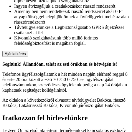
díjmentesen biztosítjuk a szolgáltatáshoz
Ingyen átvizsgáljuk a csatlakozáskor riasztó rendszerét
Amennyiben nem rendelkezik riasztó rendszerrel akár 0 Ft
anyagköltséggel telepítjük önnek a távfelügyelet mellé az alap
riasztórendszerét
Távfelügyeletünkre a Legbiztonságosabb GPRS átjelzéssel
csatlakozhat fel
Kivonuló szolgáltatásunk több millió forintos
felelősségbiztosítást is magában foglal.
Segítünk! Állandóan, tehát az esti órákban és hétvégén is!
Telefonos ügyfélszolgálatunk a hét minden napján elérhető reggel 8
és este 20 óra között a +36 70 750 0 750 -es ügyfélszolgálati
telefonszámunkon, szerződéses ügyfeleink pedig a nap 24 órájában
kaphatnak segítséget kollégáinktól.
Az oldalon a következőkről olvasott: távfelügyelet Bakóca, riasztó
Bakóca, Lakásriasztó Bakóca, Kivonuló járőrszolgálat Bakóca.
Iratkozzon fel hírlevelünkre
Legyen Ön az első, aki értesül termékeinkkel kapcsolatos exkluzív