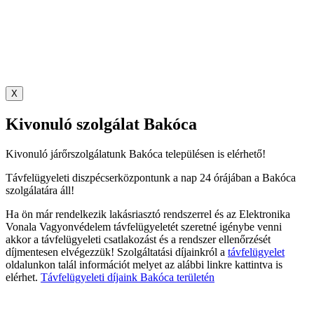
X
Kivonuló szolgálat Bakóca
Kivonuló járőrszolgálatunk Bakóca településen is elérhető!
Távfelügyeleti diszpécserközpontunk a nap 24 órájában a Bakóca
szolgálatára áll!
Ha ön már rendelkezik lakásriasztó rendszerrel és az Elektronika
Vonala Vagyonvédelem távfelügyeletét szeretné igénybe venni
akkor a távfelügyeleti csatlakozást és a rendszer ellenőrzését
díjmentesen elvégezzük! Szolgáltatási díjainkról a
távfelügyelet
oldalunkon talál információt melyet az alábbi linkre kattintva is
elérhet.
Távfelügyeleti díjaink Bakóca területén