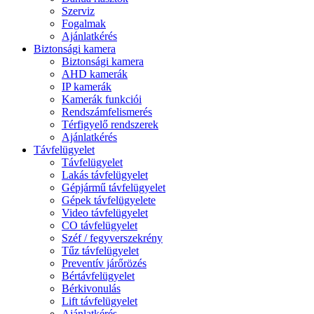
Szerviz
Fogalmak
Ajánlatkérés
Biztonsági kamera
Biztonsági kamera
AHD kamerák
IP kamerák
Kamerák funkciói
Rendszámfelismerés
Térfigyelő rendszerek
Ajánlatkérés
Távfelügyelet
Távfelügyelet
Lakás távfelügyelet
Gépjármű távfelügyelet
Gépek távfelügyelete
Video távfelügyelet
CO távfelügyelet
Széf / fegyverszekrény
Tűz távfelügyelet
Preventív járőrözés
Bértávfelügyelet
Bérkivonulás
Lift távfelügyelet
Ajánlatkérés