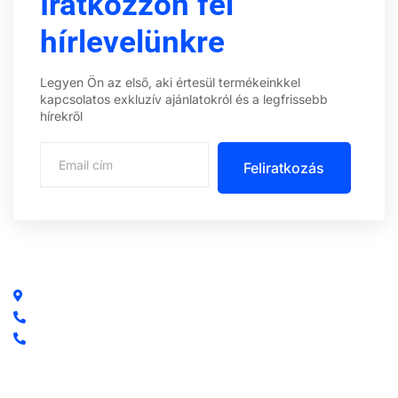
Iratkozzon fel
hírlevelünkre
Legyen Ön az első, aki értesül termékeinkkel
kapcsolatos exkluzív ajánlatokról és a legfrissebb
hírekről
Feliratkozás
Központi iroda: 2251 Tápiószecső, Szőlő u. 17.
Ügyfélszolgálat: +36 70 750 0 750
Riasztás lemondás: +36 20 4 220 220