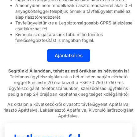
Amennyiben nem rendelkezik riasztó rendszerrel akár 0 Ft
anyagköltséggel telepítjük önnek a távfelügyelet mellé az
alap riasztórendszerét
Távfelügyeletünkre a Legbiztonságosabb GPRS átjelzéssel
csatlakozhat fel
Kivonuló szolgáltatásunk több millió forintos
felelősségbiztosítást is magában foglal.
Segítünk! Állandóan, tehát az esti órákban és hétvégén is!
Telefonos ügyfélszolgálatunk a hét minden napján elérhető
reggel 8 és este 20 óra között a +36 70 750 0 750 -es
ügyfélszolgálati telefonszámunkon, szerződéses ügyfeleink
pedig a nap 24 órájában kaphatnak segítséget kollégáinktól.
Az oldalon a következőkről olvasott: távfelügyelet Apátfalva,
riasztó Apátfalva, Lakásriasztó Apátfalva, Kivonuló járőrszolgálat
Apátfalva.