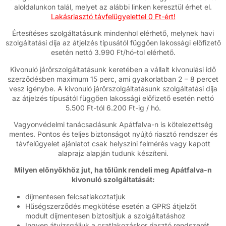
aloldalunkon talál, melyet az alábbi linken keresztül érhet el.
Lakásriasztó távfelügyelettel 0 Ft-ért!
Értesítéses szolgáltatásunk mindenhol elérhető, melynek havi
szolgáltatási díja az átjelzés típusától függően lakossági előfizető
esetén nettó 3.990 Ft/hó-tol elérhető.
Kivonuló járőrszolgáltatásunk keretében a vállalt kivonulási idő
szerződésben maximum 15 perc, ami gyakorlatban 2 – 8 percet
vesz igénybe. A kivonuló járőrszolgáltatásunk szolgáltatási díja
az átjelzés típusától függően lakossági előfizető esetén nettó
5.500 Ft-tól 6.200 Ft-ig / hó.
Vagyonvédelmi tanácsadásunk Apátfalva-n is kötelezettség
mentes. Pontos és teljes biztonságot nyújtó riasztó rendszer és
távfelügyelet ajánlatot csak helyszíni felmérés vagy kapott
alaprajz alapján tudunk készíteni.
Milyen előnyökhöz jut, ha tőlünk rendeli meg Apátfalva-n
kivonuló szolgáltatását:
díjmentesen felcsatlakoztatjuk
Hűségszerződés megkötése esetén a GPRS átjelzőt
modult díjmentesen biztosítjuk a szolgáltatáshoz
Ingyen átvizsgáljuk a csatlakozáskor riasztó rendszerét