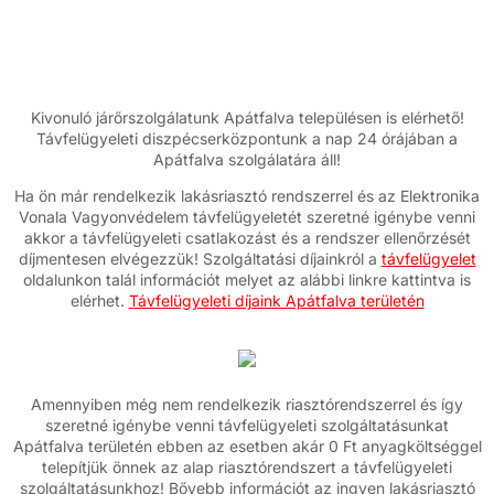
Kivonuló járőrszolgálatunk Apátfalva településen is elérhető!
Távfelügyeleti diszpécserközpontunk a nap 24 órájában a
Apátfalva szolgálatára áll!
Ha ön már rendelkezik lakásriasztó rendszerrel és az Elektronika
Vonala Vagyonvédelem távfelügyeletét szeretné igénybe venni
akkor a távfelügyeleti csatlakozást és a rendszer ellenőrzését
díjmentesen elvégezzük! Szolgáltatási díjainkról a
távfelügyelet
oldalunkon talál információt melyet az alábbi linkre kattintva is
elérhet.
Távfelügyeleti díjaink Apátfalva területén
Amennyiben még nem rendelkezik riasztórendszerrel és így
szeretné igénybe venni távfelügyeleti szolgáltatásunkat
Apátfalva területén ebben az esetben akár 0 Ft anyagköltséggel
telepítjük önnek az alap riasztórendszert a távfelügyeleti
szolgáltatásunkhoz! Bővebb információt az ingyen lakásriasztó