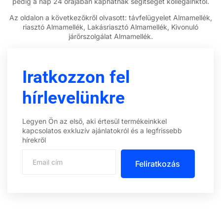
pedig a nap 24 órájában kaphatnak segítséget kollégáinktól.
Az oldalon a következőkről olvasott: távfelügyelet Almamellék,
riasztó Almamellék, Lakásriasztó Almamellék, Kivonuló
járőrszolgálat Almamellék.
Iratkozzon fel
hírlevelünkre
Legyen Ön az első, aki értesül termékeinkkel
kapcsolatos exkluzív ajánlatokról és a legfrissebb
hírekről
Feliratkozás