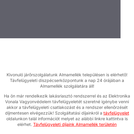
Kivonuló járőrszolgálatunk Almamellék településen is elérhető!
Távfelügyeleti diszpécserközpontunk a nap 24 órájában a
Almamellék szolgálatára áll!
Ha ön már rendelkezik lakásriasztó rendszerrel és az Elektronika
Vonala Vagyonvédelem távfelügyeletét szeretné igénybe venni
akkor a távfelügyeleti csatlakozást és a rendszer ellenőrzését
díjmentesen elvégezzük! Szolgáltatási díjainkról a
távfelügyelet
oldalunkon talál információt melyet az alábbi linkre kattintva is
elérhet.
Távfelügyeleti díjaink Almamellék területén