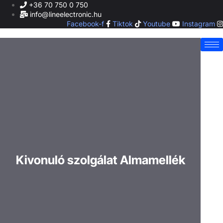
Ugrás
+36 70 750 0 750
a
info@lineelectronic.hu
tartalomhoz
Facebook-f
Tiktok
Youtube
Instagram
Kivonuló szolgálat Almamellék