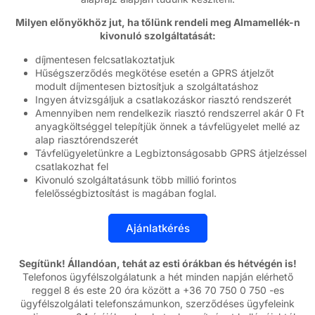
Milyen előnyökhöz jut, ha tőlünk rendeli meg Almamellék-n
kivonuló szolgáltatását:
díjmentesen felcsatlakoztatjuk
Hűségszerződés megkötése esetén a GPRS átjelzőt
modult díjmentesen biztosítjuk a szolgáltatáshoz
Ingyen átvizsgáljuk a csatlakozáskor riasztó rendszerét
Amennyiben nem rendelkezik riasztó rendszerrel akár 0 Ft
anyagköltséggel telepítjük önnek a távfelügyelet mellé az
alap riasztórendszerét
Távfelügyeletünkre a Legbiztonságosabb GPRS átjelzéssel
csatlakozhat fel
Kivonuló szolgáltatásunk több millió forintos
felelősségbiztosítást is magában foglal.
Segítünk! Állandóan, tehát az esti órákban és hétvégén is!
Telefonos ügyfélszolgálatunk a hét minden napján elérhető
reggel 8 és este 20 óra között a +36 70 750 0 750 -es
ügyfélszolgálati telefonszámunkon, szerződéses ügyfeleink