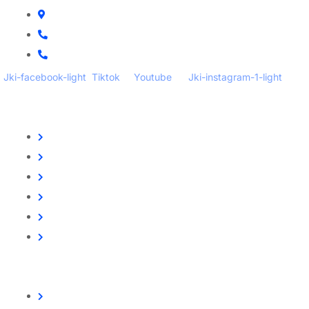
Központi iroda: 2251 Tápiószecső, Szőlő u. 17.
Ügyfélszolgálat: +36 70 750 0 750
Riasztás lemondás: +36 20 4 220 220
Jki-facebook-light
Tiktok
Youtube
Jki-instagram-1-light
Linkek
Oldal térkép
Letöltések
Felhasználói leírások
Linkajánló
GYIK
Az ingyenességről
Partnereink
www.csalamijanos.hu