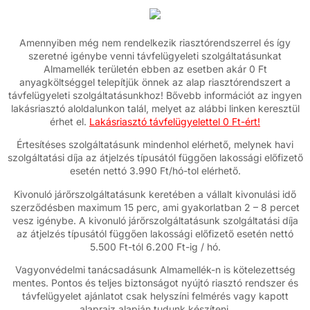
Amennyiben még nem rendelkezik riasztórendszerrel és így
szeretné igénybe venni távfelügyeleti szolgáltatásunkat
Almamellék területén ebben az esetben akár 0 Ft
anyagköltséggel telepítjük önnek az alap riasztórendszert a
távfelügyeleti szolgáltatásunkhoz! Bővebb információt az ingyen
lakásriasztó aloldalunkon talál, melyet az alábbi linken keresztül
érhet el.
Lakásriasztó távfelügyelettel 0 Ft-ért!
Értesítéses szolgáltatásunk mindenhol elérhető, melynek havi
szolgáltatási díja az átjelzés típusától függően lakossági előfizető
esetén nettó 3.990 Ft/hó-tol elérhető.
Kivonuló járőrszolgáltatásunk keretében a vállalt kivonulási idő
szerződésben maximum 15 perc, ami gyakorlatban 2 – 8 percet
vesz igénybe. A kivonuló járőrszolgáltatásunk szolgáltatási díja
az átjelzés típusától függően lakossági előfizető esetén nettó
5.500 Ft-tól 6.200 Ft-ig / hó.
Vagyonvédelmi tanácsadásunk Almamellék-n is kötelezettség
mentes. Pontos és teljes biztonságot nyújtó riasztó rendszer és
távfelügyelet ajánlatot csak helyszíni felmérés vagy kapott
alaprajz alapján tudunk készíteni.