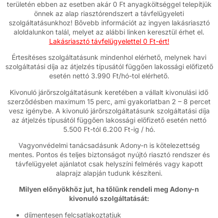
területén ebben az esetben akár 0 Ft anyagköltséggel telepítjük
önnek az alap riasztórendszert a távfelügyeleti
szolgáltatásunkhoz! Bővebb információt az ingyen lakásriasztó
aloldalunkon talál, melyet az alábbi linken keresztül érhet el.
Lakásriasztó távfelügyelettel 0 Ft-ért!
Értesítéses szolgáltatásunk mindenhol elérhető, melynek havi
szolgáltatási díja az átjelzés típusától függően lakossági előfizető
esetén nettó 3.990 Ft/hó-tol elérhető.
Kivonuló járőrszolgáltatásunk keretében a vállalt kivonulási idő
szerződésben maximum 15 perc, ami gyakorlatban 2 – 8 percet
vesz igénybe. A kivonuló járőrszolgáltatásunk szolgáltatási díja
az átjelzés típusától függően lakossági előfizető esetén nettó
5.500 Ft-tól 6.200 Ft-ig / hó.
Vagyonvédelmi tanácsadásunk Adony-n is kötelezettség
mentes. Pontos és teljes biztonságot nyújtó riasztó rendszer és
távfelügyelet ajánlatot csak helyszíni felmérés vagy kapott
alaprajz alapján tudunk készíteni.
Milyen előnyökhöz jut, ha tőlünk rendeli meg Adony-n
kivonuló szolgáltatását:
díjmentesen felcsatlakoztatjuk