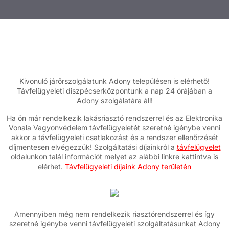
Kivonuló járőrszolgálatunk Adony településen is elérhető!
Távfelügyeleti diszpécserközpontunk a nap 24 órájában a
Adony szolgálatára áll!
Ha ön már rendelkezik lakásriasztó rendszerrel és az Elektronika
Vonala Vagyonvédelem távfelügyeletét szeretné igénybe venni
akkor a távfelügyeleti csatlakozást és a rendszer ellenőrzését
díjmentesen elvégezzük! Szolgáltatási díjainkról a
távfelügyelet
oldalunkon talál információt melyet az alábbi linkre kattintva is
elérhet.
Távfelügyeleti díjaink Adony területén
Amennyiben még nem rendelkezik riasztórendszerrel és így
szeretné igénybe venni távfelügyeleti szolgáltatásunkat Adony