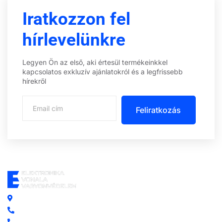
Iratkozzon fel
hírlevelünkre
Legyen Ön az első, aki értesül termékeinkkel
kapcsolatos exkluzív ajánlatokról és a legfrissebb
hírekről
Feliratkozás
Központi iroda: 2251 Tápiószecső, Szőlő u. 17.
Ügyfélszolgálat: +36 70 750 0 750
Riasztás lemondás: +36 20 4 220 220