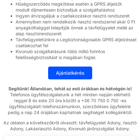
Hűségszerződés megkötése esetén a GPRS átjelzőt
modult díjmentesen biztosítjuk a szolgáltatáshoz
Ingyen átvizsgáljuk a csatlakozáskor riasztó rendszerét
Amennyiben nem rendelkezik riasztó rendszerrel akár 0 Ft
anyagköltséggel telepítjük önnek a távfelügyelet mellé az
alap riasztórendszerét
Távfelügyeletünkre a Legbiztonságosabb GPRS átjelzéssel
csatlakozhat fel
Kivonuló szolgáltatásunk több millió forintos
felelősségbiztosítást is magában foglal.
Segítünk! Állandóan, tehát az esti órákban és hétvégén is!
Telefonos ügyfélszolgálatunk a hét minden napján elérhető
reggel 8 és este 20 óra között a +36 70 750 0 750 -es
ügyfélszolgálati telefonszámunkon, szerződéses ügyfeleink
pedig a nap 24 órájában kaphatnak segítséget kollégáinktól.
Az oldalon a következőkről olvasott: távfelügyelet Adony, riasztó
Adony, Lakásriasztó Adony, Kivonuló járőrszolgálat Adony.