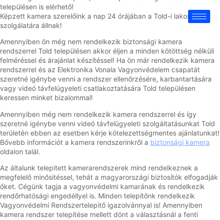
településen is elérhető!
Képzett kamera szerelőink a nap 24 órájában a Told-i lakosok
szolgálatára állnak!
Amennyiben ön még nem rendelkezik biztonsági kamera
rendszerrel Told településen akkor éljen a minden kötöttség nélküli
felméréssel és árajánlat készítéssel! Ha ön már rendelkezik kamera
rendszerrel és az Elektronika Vonala Vagyonvédelem csapatát
szeretné igénybe venni a rendszer ellenőrzésére, karbantartására
vagy videó távfelügyeleti csatlakoztatására Told településen
keressen minket bizalommal!
Amennyiben még nem rendelkezik kamera rendszerrel és így
szeretné igénybe venni videó távfelügyeleti szolgáltatásunkat Told
területén ebben az esetben kérje kötelezettségmentes ajánlatunkat!
Bővebb információt a kamera rendszerinkről a
biztonsági kamera
oldalon talál.
Az általunk telepitett kamerarendszerek mind rendelkeznek a
megfelelő minősitéssel, tehát a magyarországi biztosítók elfogadják
őket. Cégünk tagja a vagyonvédelmi kamarának és rendelkezik
rendőrhatósági engedéllyel is. Minden telepítőnk rendelkezik
Vagyonvédelmi Rendszertelepitő igazolvánnyal is! Amennyiben
kamera rendszer telepítése mellett dönt a választásnál a fenti