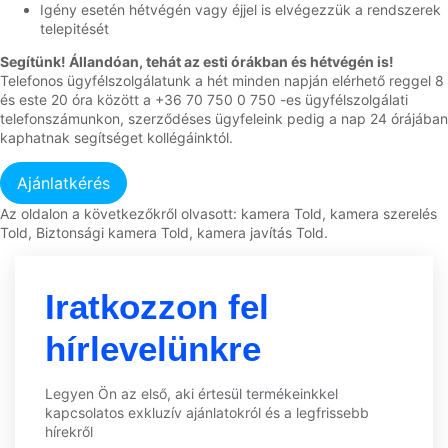
Igény esetén hétvégén vagy éjjel is elvégezzük a rendszerek
telepitését
Segítünk! Állandóan, tehát az esti órákban és hétvégén is!
Telefonos ügyfélszolgálatunk a hét minden napján elérhető reggel 8
és este 20 óra között a +36 70 750 0 750 -es ügyfélszolgálati
telefonszámunkon, szerződéses ügyfeleink pedig a nap 24 órájában
kaphatnak segítséget kollégáinktól.
Az oldalon a következőkről olvasott: kamera Told, kamera szerelés
Told, Biztonsági kamera Told, kamera javítás Told.
Iratkozzon fel
hírlevelünkre
Legyen Ön az első, aki értesül termékeinkkel
kapcsolatos exkluzív ajánlatokról és a legfrissebb
hírekről