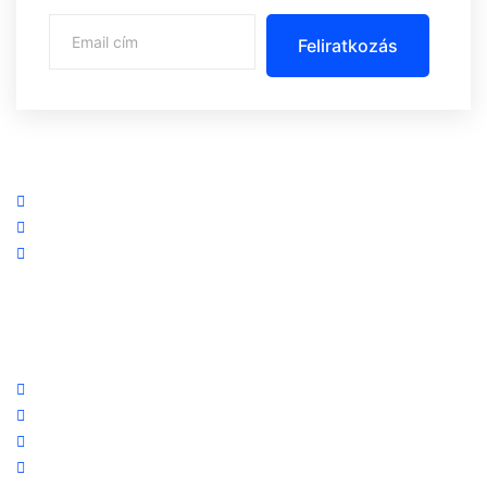
Feliratkozás
Központi iroda: 2251 Tápiószecső, Szőlő u. 17.
Ügyfélszolgálat: +36 70 750 0 750
Riasztás lemondás: +36 20 4 220 220
Linkek
Oldal térkép
Letöltések
Felhasználói leírások
Linkajánló