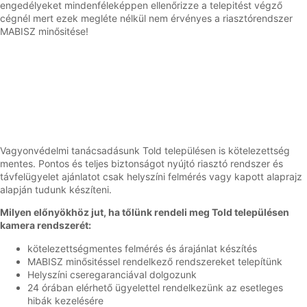
engedélyeket mindenféleképpen ellenőrizze a telepitést végző
cégnél mert ezek megléte nélkül nem érvényes a riasztórendszer
MABISZ minősitése!
Vagyonvédelmi tanácsadásunk Told településen is kötelezettség
mentes. Pontos és teljes biztonságot nyújtó riasztó rendszer és
távfelügyelet ajánlatot csak helyszíni felmérés vagy kapott alaprajz
alapján tudunk készíteni.
Milyen előnyökhöz jut, ha tőlünk rendeli meg Told településen
kamera rendszerét:
kötelezettségmentes felmérés és árajánlat készítés
MABISZ minősitéssel rendelkező rendszereket telepítünk
Helyszíni cseregaranciával dolgozunk
24 órában elérhető ügyelettel rendelkezünk az esetleges
hibák kezelésére