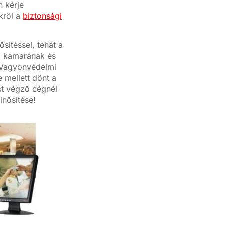
n kérje
kről a
biztonsági
sitéssel, tehát a
i kamarának és
k Vagyonvédelmi
 mellett dönt a
st végző cégnél
nősitése!