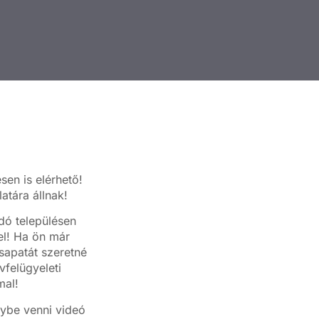
sen is elérhető!
atára állnak!
dó településen
sel! Ha ön már
sapatát szeretné
vfelügyeleti
mal!
ybe venni videó