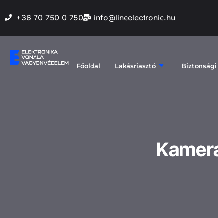
+36 70 750 0 750
info@lineelectronic.hu
Főoldal
Lakásriasztó
Biztonsági
Kamera