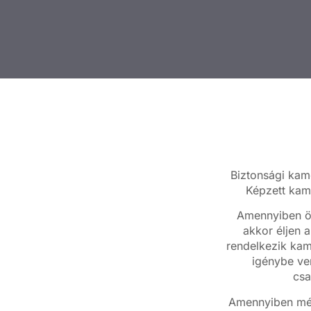
Biztonsági kame
Képzett kame
Amennyiben ön
akkor éljen a
rendelkezik kam
igénybe ven
csa
Amennyiben még