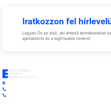
Iratkozzon fel hírlevel
Legyen Ön az első, aki értesül termékeinkkel k
ajánlatokról és a legfrissebb hírekről
Központi iroda: 2251 Tápiószecső, Szőlő u. 17.
Ügyfélszolgálat: +36 70 750 0 750
Riasztás lemondás: +36 20 4 220 220