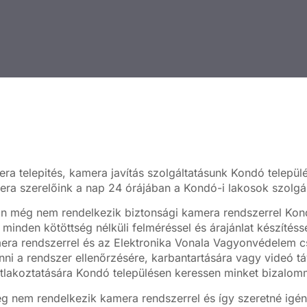
ra telepités, kamera javítás szolgáltatásunk Kondó települé
ra szerelőink a nap 24 órájában a Kondó-i lakosok szolgál
 még nem rendelkezik biztonsági kamera rendszerrel Kon
 minden kötöttség nélküli felméréssel és árajánlat készítés
era rendszerrel és az Elektronika Vonala Vagyonvédelem c
ni a rendszer ellenőrzésére, karbantartására vagy videó tá
tlakoztatására Kondó településen keressen minket bizalom
 nem rendelkezik kamera rendszerrel és így szeretné igén