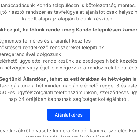
anácsadásunk Kondó településen is kötelezettség mentes. 
jtó riasztó rendszer és távfelügyelet ajánlatot csak helyszí
kapott alaprajz alapján tudunk készíteni.
khöz jut, ha tőlünk rendeli meg Kondó településen kame
égmentes felmérés és árajánlat készítés
ősitéssel rendelkező rendszereket telepítünk
cseregaranciával dolgozunk
lérhető ügyelettel rendelkezünk az esetleges hibák kezelé
n hétvégén vagy éjjel is elvégezzük a rendszerek telepitésé
Segítünk! Állandóan, tehát az esti órákban és hétvégén is
lszolgálatunk a hét minden napján elérhető reggel 8 és este
50 -es ügyfélszolgálati telefonszámunkon, szerződéses ügy
nap 24 órájában kaphatnak segítséget kollégáinktól.
következőkről olvasott: kamera Kondó, kamera szerelés Kon