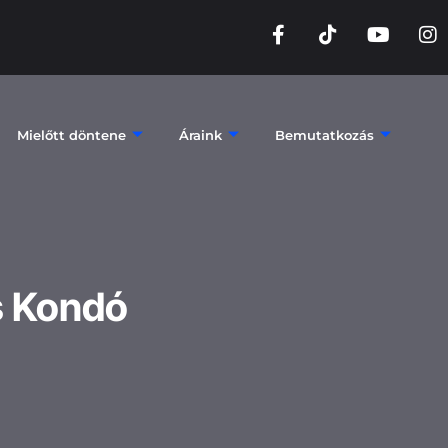
Mielőtt döntene
Áraink
Bemutatkozás
s Kondó