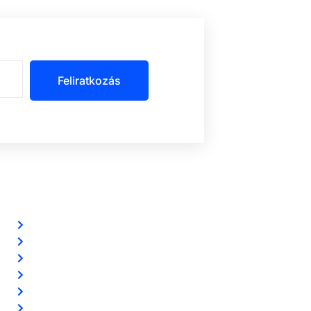
Feliratkozás
Szolgáltatásaink
Riasztórendszereink
Ingyenes riasztó akció
Távfelügyelet
Előerős őrzés
Biztonsági kamerarendszereink
Vezetéknélküli okosriasztóink