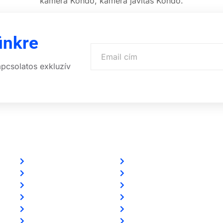
kamera Kondó, kamera javítás Kondó.
ünkre
apcsolatos exkluzív
Linkek
Partnereink
Oldal térkép
www.csalamijanos.hu
Letöltések
video-tavfelugyelet.hu
Felhasználói leírások
www.holvanazautom.hu
Linkajánló
www.europasecurity.sk
GYIK
www.tkfe.hu
Az ingyenességről
www.villgeneral.hu