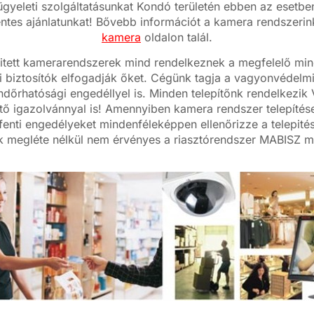
ügyeleti szolgáltatásunkat Kondó területén ebben az esetbe
ntes ajánlatunkat! Bővebb információt a kamera rendszerin
kamera
oldalon talál.
pitett kamerarendszerek mind rendelkeznek a megfelelő minő
 biztosítók elfogadják őket. Cégünk tagja a vagyonvédelm
ndőrhatósági engedéllyel is. Minden telepítőnk rendelkezi
tő igazolvánnyal is! Amennyiben kamera rendszer telepítése
 fenti engedélyeket mindenféleképpen ellenőrizze a telepité
k megléte nélkül nem érvényes a riasztórendszer MABISZ mi