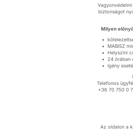
Vagyonvédelmi t
biztonságot nyú
Milyen előnyö
kötelezetts
MABISZ min
Helyszíni 
24 órában e
Igény eseté
Telefonos ügyfé
+36 70 750 0 7
Az oldalon a 