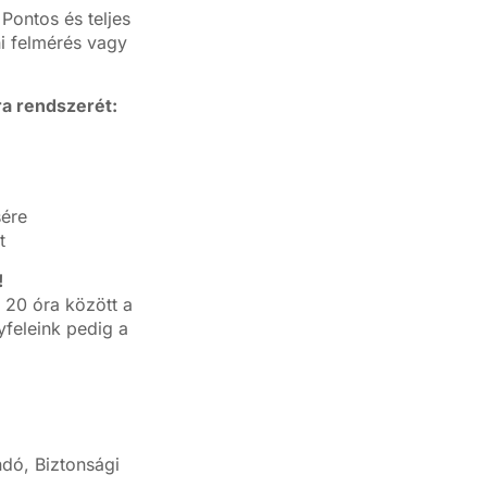
Pontos és teljes
ni felmérés vagy
ra rendszerét:
sére
t
!
 20 óra között a
feleink pedig a
dó, Biztonsági