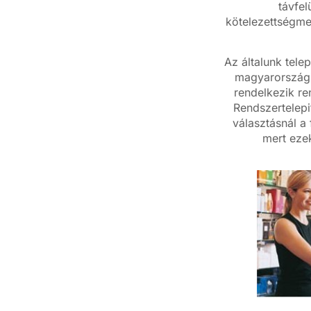
távfel
kötelezettségme
Az általunk tele
magyarországi
rendelkezik re
Rendszertelepi
választásnál a
mert eze