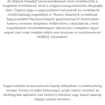
Az általunk telepitett kamerarendszerek mind rendelkeznek a
megfelelő minősitéssel, tehát a magyarországi biztosítók elfogadják
őket. Cégünk tagja a vagyonvédelmi kamarának és rendelkezik
rendőrhatósági engedéllyel is. Minden telepítőnk rendelkezik
Vagyonvédelmi Rendszertelepitő igazolvánnyal is! Amennyiben
kamera rendszer telepítése mellett dönt a választásnál a fenti
engedélyeket mindenféleképpen ellenőrizze a telepitést végző
cégnél mert ezek megléte nélkül nem érvényes a riasztórendszer
MABISZ minősitése!
Vagyonvédelmi tanácsadásunk Kapoly településen is kötelezettség
mentes. Pontos és teljes biztonságot nyújtó riasztó rendszer és
távfelügyelet ajánlatot csak helyszíni felmérés vagy kapott alaprajz
alapján tudunk készíteni.