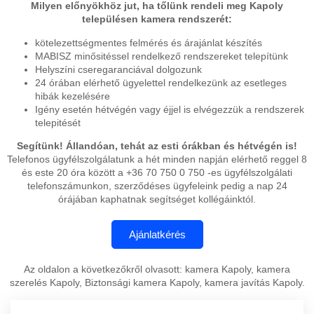
Milyen előnyökhöz jut, ha tőlünk rendeli meg Kapoly
településen kamera rendszerét:
kötelezettségmentes felmérés és árajánlat készítés
MABISZ minősitéssel rendelkező rendszereket telepítünk
Helyszíni cseregaranciával dolgozunk
24 órában elérhető ügyelettel rendelkezünk az esetleges
hibák kezelésére
Igény esetén hétvégén vagy éjjel is elvégezzük a rendszerek
telepitését
Segítünk! Állandóan, tehát az esti órákban és hétvégén is!
Telefonos ügyfélszolgálatunk a hét minden napján elérhető reggel 8
és este 20 óra között a +36 70 750 0 750 -es ügyfélszolgálati
telefonszámunkon, szerződéses ügyfeleink pedig a nap 24
órájában kaphatnak segítséget kollégáinktól.
Az oldalon a következőkről olvasott: kamera Kapoly, kamera
szerelés Kapoly, Biztonsági kamera Kapoly, kamera javítás Kapoly.