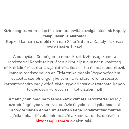
Biztonsági kamera telepités, kamera javítás szolgáltatásunk Kapoly
településen is elérhető!
Képzett kamera szerelőink a nap 24 órájában a Kapoly-i lakosok
szolgálatára állnak!
Amennyiben ön még nem rendelkezik biztonsági kamera
rendszerrel Kapoly településen akkor éljen a minden kötöttség
nélküli felméréssel és árajánlat készítéssel! Ha ön már rendelkezik
kamera rendszerrel és az Elektronika Vonala Vagyonvédelem
csapatát szeretné igénybe venni a rendszer ellenőrzésére,
karbantartására vagy videó távfelügyeleti csatlakoztatására Kapoly
településen keressen minket bizalommal!
Amennyiben még nem rendelkezik kamera rendszerrel és így
szeretné igénybe venni videó távfelügyeleti szolgáltatásunkat
Kapoly területén ebben az esetben kérje kötelezettségmentes
ajánlatunkat! Bővebb információt a kamera rendszerinkről a
biztonsági kamera
oldalon talál.