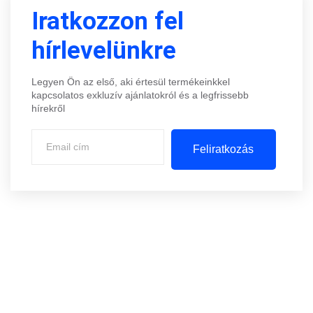
Iratkozzon fel
hírlevelünkre
Legyen Ön az első, aki értesül termékeinkkel
kapcsolatos exkluzív ajánlatokról és a legfrissebb
hírekről
Feliratkozás
Központi iroda: 2251 Tápiószecső, Szőlő u. 17.
Ügyfélszolgálat: +36 70 750 0 750
Riasztás lemondás: +36 20 4 220 220