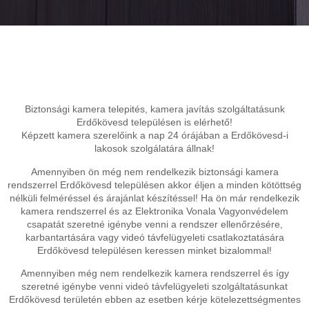
Biztonsági kamera telepités, kamera javítás szolgáltatásunk
Erdőkövesd településen is elérhető!
Képzett kamera szerelőink a nap 24 órájában a Erdőkövesd-i
lakosok szolgálatára állnak!
Amennyiben ön még nem rendelkezik biztonsági kamera
rendszerrel Erdőkövesd településen akkor éljen a minden kötöttség
nélküli felméréssel és árajánlat készítéssel! Ha ön már rendelkezik
kamera rendszerrel és az Elektronika Vonala Vagyonvédelem
csapatát szeretné igénybe venni a rendszer ellenőrzésére,
karbantartására vagy videó távfelügyeleti csatlakoztatására
Erdőkövesd településen keressen minket bizalommal!
Amennyiben még nem rendelkezik kamera rendszerrel és így
szeretné igénybe venni videó távfelügyeleti szolgáltatásunkat
Erdőkövesd területén ebben az esetben kérje kötelezettségmentes