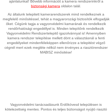
ajánlatunkat! Bővebb információt a kamera rendszerinkről a
biztonsági kamera
oldalon talál.
Az általunk telepitett kamerarendszerek mind rendelkeznek a
megfelelő minősitéssel, tehát a magyarországi biztosítók elfogadják
őket. Cégünk tagja a vagyonvédelmi kamarának és rendelkezik
rendőrhatósági engedéllyel is. Minden telepítőnk rendelkezik
Vagyonvédelmi Rendszertelepitő igazolvánnyal is! Amennyiben
kamera rendszer telepítése mellett dönt a választásnál a fenti
engedélyeket mindenféleképpen ellenőrizze a telepitést végző
cégnél mert ezek megléte nélkül nem érvényes a riasztórendszer
MABISZ minősitése!
Vagyonvédelmi tanácsadásunk Erdőkövesd településen is
kötelezettség mentes. Pontos és teljes biztonságot nyújtó riasztó