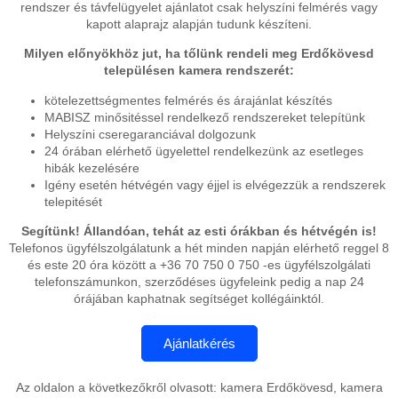
rendszer és távfelügyelet ajánlatot csak helyszíni felmérés vagy
kapott alaprajz alapján tudunk készíteni.
Milyen előnyökhöz jut, ha tőlünk rendeli meg Erdőkövesd
településen kamera rendszerét:
kötelezettségmentes felmérés és árajánlat készítés
MABISZ minősitéssel rendelkező rendszereket telepítünk
Helyszíni cseregaranciával dolgozunk
24 órában elérhető ügyelettel rendelkezünk az esetleges
hibák kezelésére
Igény esetén hétvégén vagy éjjel is elvégezzük a rendszerek
telepitését
Segítünk! Állandóan, tehát az esti órákban és hétvégén is!
Telefonos ügyfélszolgálatunk a hét minden napján elérhető reggel 8
és este 20 óra között a +36 70 750 0 750 -es ügyfélszolgálati
telefonszámunkon, szerződéses ügyfeleink pedig a nap 24
órájában kaphatnak segítséget kollégáinktól.
Az oldalon a következőkről olvasott: kamera Erdőkövesd, kamera