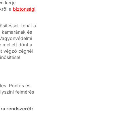
n kérje
kről a
biztonsági
sitéssel, tehát a
i kamarának és
k Vagyonvédelmi
 mellett dönt a
st végző cégnél
nősitése!
es. Pontos és
elyszíni felmérés
ra rendszerét: