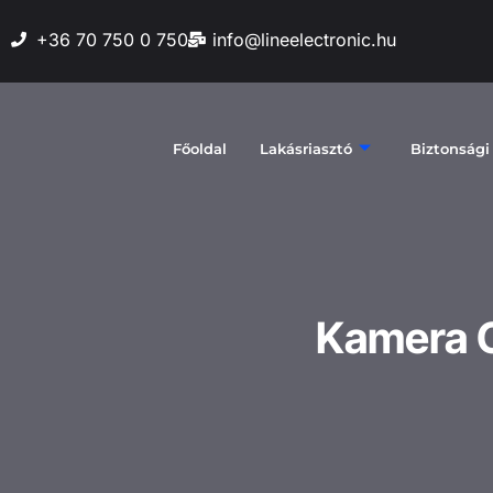
+36 70 750 0 750
info@lineelectronic.hu
Főoldal
Lakásriasztó
Biztonsági
Kamera 