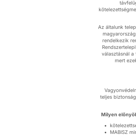
távfel
kötelezettségme
Az általunk tele
magyarországi
rendelkezik re
Rendszertelepi
választásnál a
mert eze
Vagyonvédelm
teljes biztonság
Milyen előnyö
kötelezetts
MABISZ min