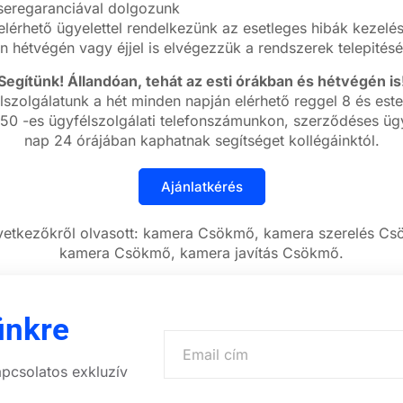
cseregaranciával dolgozunk
lérhető ügyelettel rendelkezünk az esetleges hibák kezelé
n hétvégén vagy éjjel is elvégezzük a rendszerek telepitésé
Segítünk! Állandóan, tehát az esti órákban és hétvégén is
lszolgálatunk a hét minden napján elérhető reggel 8 és este
50 -es ügyfélszolgálati telefonszámunkon, szerződéses ügy
nap 24 órájában kaphatnak segítséget kollégáinktól.
vetkezőkről olvasott: kamera Csökmő, kamera szerelés Cs
kamera Csökmő, kamera javítás Csökmő.
ünkre
apcsolatos exkluzív