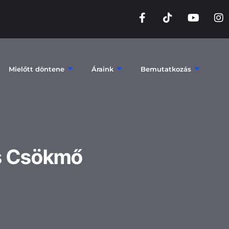
Mielőtt döntene
Áraink
Bemutatkozás
s Csökmő