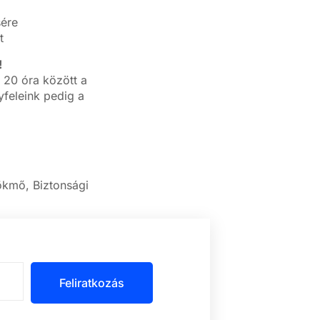
sére
t
!
 20 óra között a
feleink pedig a
ökmő, Biztonsági
Feliratkozás