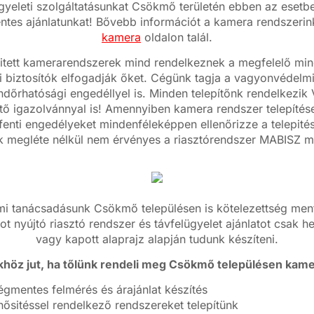
ügyeleti szolgáltatásunkat Csökmő területén ebben az esetbe
ntes ajánlatunkat! Bővebb információt a kamera rendszerin
kamera
oldalon talál.
pitett kamerarendszerek mind rendelkeznek a megfelelő minő
 biztosítók elfogadják őket. Cégünk tagja a vagyonvédelm
ndőrhatósági engedéllyel is. Minden telepítőnk rendelkezi
tő igazolvánnyal is! Amennyiben kamera rendszer telepítése
 fenti engedélyeket mindenféleképpen ellenőrizze a telepité
k megléte nélkül nem érvényes a riasztórendszer MABISZ mi
i tanácsadásunk Csökmő településen is kötelezettség ment
ot nyújtó riasztó rendszer és távfelügyelet ajánlatot csak h
vagy kapott alaprajz alapján tudunk készíteni.
khöz jut, ha tőlünk rendeli meg Csökmő településen kame
égmentes felmérés és árajánlat készítés
ősitéssel rendelkező rendszereket telepítünk