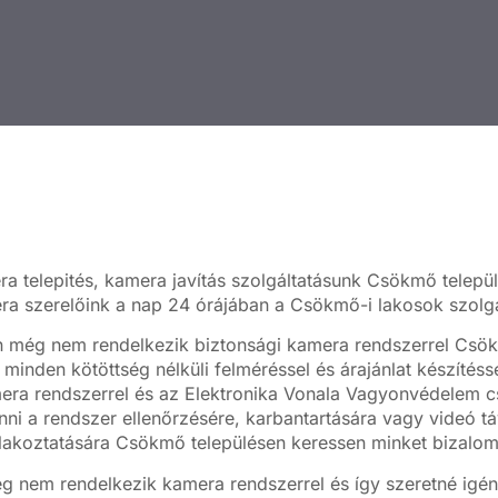
a telepités, kamera javítás szolgáltatásunk Csökmő települ
ra szerelőink a nap 24 órájában a Csökmő-i lakosok szolgál
 még nem rendelkezik biztonsági kamera rendszerrel Csök
 minden kötöttség nélküli felméréssel és árajánlat készítés
era rendszerrel és az Elektronika Vonala Vagyonvédelem c
ni a rendszer ellenőrzésére, karbantartására vagy videó tá
lakoztatására Csökmő településen keressen minket bizalo
 nem rendelkezik kamera rendszerrel és így szeretné igén