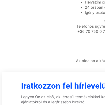
Helyszíni 
24 órában e
Igény eseté
Telefonos ügyfé
+36 70 750 0 7
Az oldalon a kö
Iratkozzon fel hírlevel
Legyen Ön az első, aki értesül termékeinkkel k
ajánlatokról és a legfrissebb hírekről