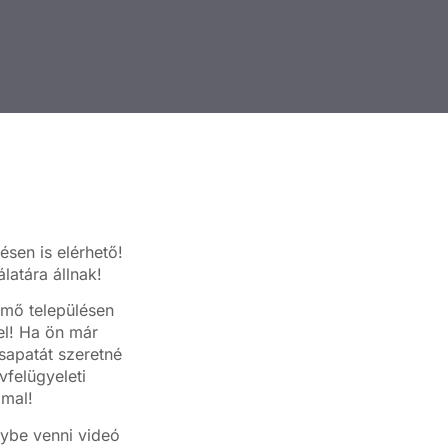
ésen is elérhető!
atára állnak!
mő településen
sel! Ha ön már
sapatát szeretné
vfelügyeleti
mmal!
ybe venni videó