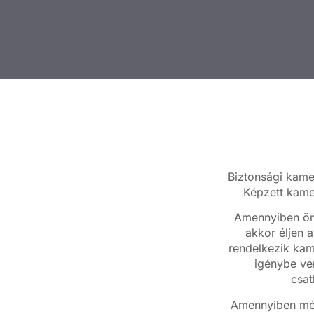
Biztonsági kamer
Képzett kame
Amennyiben ön
akkor éljen a
rendelkezik kam
igénybe ven
csat
Amennyiben még