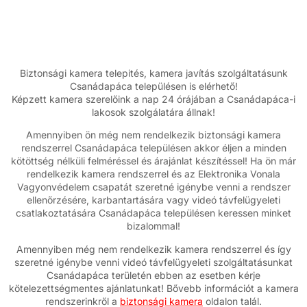
Biztonsági kamera telepités, kamera javítás szolgáltatásunk
Csanádapáca településen is elérhető!
Képzett kamera szerelőink a nap 24 órájában a Csanádapáca-i
lakosok szolgálatára állnak!
Amennyiben ön még nem rendelkezik biztonsági kamera
rendszerrel Csanádapáca településen akkor éljen a minden
kötöttség nélküli felméréssel és árajánlat készítéssel! Ha ön már
rendelkezik kamera rendszerrel és az Elektronika Vonala
Vagyonvédelem csapatát szeretné igénybe venni a rendszer
ellenőrzésére, karbantartására vagy videó távfelügyeleti
csatlakoztatására Csanádapáca településen keressen minket
bizalommal!
Amennyiben még nem rendelkezik kamera rendszerrel és így
szeretné igénybe venni videó távfelügyeleti szolgáltatásunkat
Csanádapáca területén ebben az esetben kérje
kötelezettségmentes ajánlatunkat! Bővebb információt a kamera
rendszerinkről a
biztonsági kamera
oldalon talál.