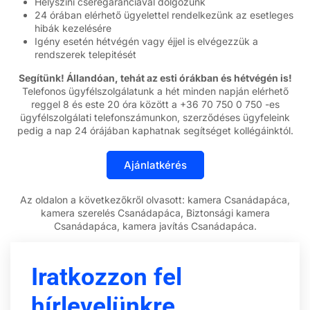
Helyszíni cseregaranciával dolgozunk
24 órában elérhető ügyelettel rendelkezünk az esetleges
hibák kezelésére
Igény esetén hétvégén vagy éjjel is elvégezzük a
rendszerek telepitését
Segítünk! Állandóan, tehát az esti órákban és hétvégén is!
Telefonos ügyfélszolgálatunk a hét minden napján elérhető
reggel 8 és este 20 óra között a +36 70 750 0 750 -es
ügyfélszolgálati telefonszámunkon, szerződéses ügyfeleink
pedig a nap 24 órájában kaphatnak segítséget kollégáinktól.
Az oldalon a következőkről olvasott: kamera Csanádapáca,
kamera szerelés Csanádapáca, Biztonsági kamera
Csanádapáca, kamera javítás Csanádapáca.
Iratkozzon fel
hírlevelünkre