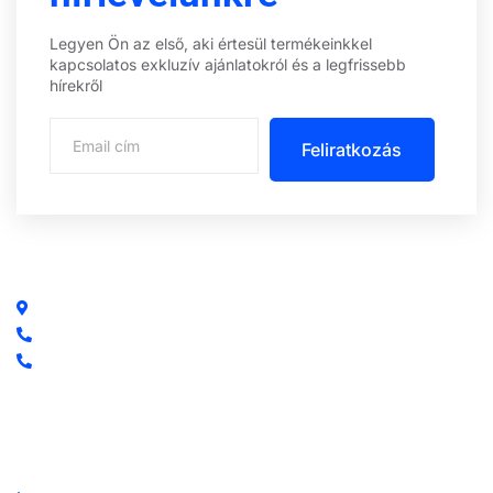
Legyen Ön az első, aki értesül termékeinkkel
kapcsolatos exkluzív ajánlatokról és a legfrissebb
hírekről
Feliratkozás
Központi iroda: 2251 Tápiószecső, Szőlő u. 17.
Ügyfélszolgálat: +36 70 750 0 750
Riasztás lemondás: +36 20 4 220 220
Linkek