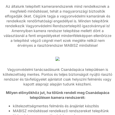
Az általunk telepitett kamerarendszerek mind rendelkeznek a
megfelelő minősitéssel, tehát a magyarországi biztosítók
elfogadják őket. Cégünk tagja a vagyonvédelmi kamarának és
rendelkezik rendőrhatósági engedéllyel is. Minden telepítőnk
rendelkezik Vagyonvédelmi Rendszertelepitő igazolvánnyal is!
Amennyiben kamera rendszer telepítése mellett dönt a
választásnál a fenti engedélyeket mindenféleképpen ellenőrizze
a telepitést végző cégnél mert ezek megléte nélkül nem
érvényes a riasztórendszer MABISZ minősitése!
Vagyonvédelmi tanácsadásunk Csanádapáca településen is
kötelezettség mentes. Pontos és teljes biztonságot nyújtó riasztó
rendszer és távfelügyelet ajánlatot csak helyszíni felmérés vagy
kapott alaprajz alapján tudunk készíteni.
Milyen előnyökhöz jut, ha tőlünk rendeli meg Csanádapáca
településen kamera rendszerét:
kötelezettségmentes felmérés és árajánlat készítés
MABISZ minősitéssel rendelkező rendszereket telepítünk