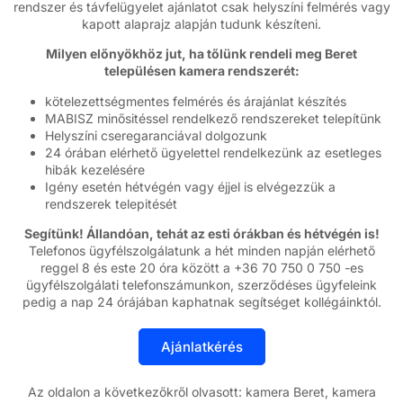
rendszer és távfelügyelet ajánlatot csak helyszíni felmérés vagy
kapott alaprajz alapján tudunk készíteni.
Milyen előnyökhöz jut, ha tőlünk rendeli meg Beret
településen kamera rendszerét:
kötelezettségmentes felmérés és árajánlat készítés
MABISZ minősitéssel rendelkező rendszereket telepítünk
Helyszíni cseregaranciával dolgozunk
24 órában elérhető ügyelettel rendelkezünk az esetleges
hibák kezelésére
Igény esetén hétvégén vagy éjjel is elvégezzük a
rendszerek telepitését
Segítünk! Állandóan, tehát az esti órákban és hétvégén is!
Telefonos ügyfélszolgálatunk a hét minden napján elérhető
reggel 8 és este 20 óra között a +36 70 750 0 750 -es
ügyfélszolgálati telefonszámunkon, szerződéses ügyfeleink
pedig a nap 24 órájában kaphatnak segítséget kollégáinktól.
Az oldalon a következőkről olvasott: kamera Beret, kamera