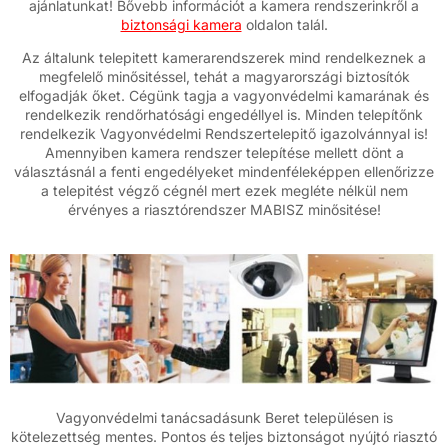
ajánlatunkat! Bővebb információt a kamera rendszerinkről a
biztonsági kamera
oldalon talál.
Az általunk telepitett kamerarendszerek mind rendelkeznek a
megfelelő minősitéssel, tehát a magyarországi biztosítók
elfogadják őket. Cégünk tagja a vagyonvédelmi kamarának és
rendelkezik rendőrhatósági engedéllyel is. Minden telepítőnk
rendelkezik Vagyonvédelmi Rendszertelepitő igazolvánnyal is!
Amennyiben kamera rendszer telepítése mellett dönt a
választásnál a fenti engedélyeket mindenféleképpen ellenőrizze
a telepitést végző cégnél mert ezek megléte nélkül nem
érvényes a riasztórendszer MABISZ minősitése!
Vagyonvédelmi tanácsadásunk Beret településen is
kötelezettség mentes. Pontos és teljes biztonságot nyújtó riasztó