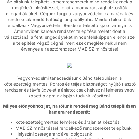
Az általunk telepitett kamerarendszerek mind rendelkeznek a
megfelelő minősitéssel, tehát a magyarországi biztosítók
elfogadják őket. Cégünk tagja a vagyonvédelmi kamarának és
rendelkezik rendőrhatósági engedéllyel is. Minden telepítőnk
rendelkezik Vagyonvédelmi Rendszertelepitő igazolvánnyal is!
Amennyiben kamera rendszer telepítése mellett dönt a
választásnál a fenti engedélyeket mindenféleképpen ellenőrizze
a telepitést végző cégnél mert ezek megléte nélkül nem
érvényes a riasztórendszer MABISZ minősitése!
Vagyonvédelmi tanácsadásunk Bánd településen is
kötelezettség mentes. Pontos és teljes biztonságot nyújtó riasztó
rendszer és távfelügyelet ajánlatot csak helyszíni felmérés vagy
kapott alaprajz alapján tudunk készíteni.
Milyen előnyökhöz jut, ha tőlünk rendeli meg Bánd településen
kamera rendszerét:
kötelezettségmentes felmérés és árajánlat készítés
MABISZ minősitéssel rendelkező rendszereket telepítünk
Helyszíni cseregaranciával dolgozunk