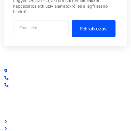
Legyen Ön az első, aki értesül termékeinkkel
kapcsolatos exkluzív ajánlatokról és a legfrissebb
hírekről
Feliratkozás
Központi iroda: 2251 Tápiószecső, Szőlő u. 17.
Ügyfélszolgálat: +36 70 750 0 750
Riasztás lemondás: +36 20 4 220 220
Linkek
Oldal térkép
Letöltések