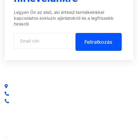
Legyen Ön az első, aki értesül termékeinkkel
kapcsolatos exkluzív ajánlatokról és a legfrissebb
hírekről
Feliratkozás
Központi iroda: 2251 Tápiószecső, Szőlő u. 17.
Ügyfélszolgálat: +36 70 750 0 750
Riasztás lemondás: +36 20 4 220 220
Linkek