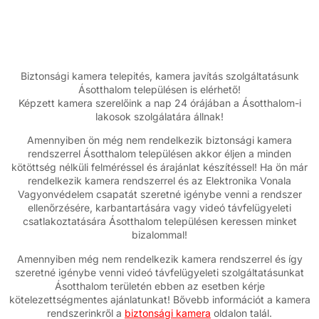
Biztonsági kamera telepités, kamera javítás szolgáltatásunk
Ásotthalom településen is elérhető!
Képzett kamera szerelőink a nap 24 órájában a Ásotthalom-i
lakosok szolgálatára állnak!
Amennyiben ön még nem rendelkezik biztonsági kamera
rendszerrel Ásotthalom településen akkor éljen a minden
kötöttség nélküli felméréssel és árajánlat készítéssel! Ha ön már
rendelkezik kamera rendszerrel és az Elektronika Vonala
Vagyonvédelem csapatát szeretné igénybe venni a rendszer
ellenőrzésére, karbantartására vagy videó távfelügyeleti
csatlakoztatására Ásotthalom településen keressen minket
bizalommal!
Amennyiben még nem rendelkezik kamera rendszerrel és így
szeretné igénybe venni videó távfelügyeleti szolgáltatásunkat
Ásotthalom területén ebben az esetben kérje
kötelezettségmentes ajánlatunkat! Bővebb információt a kamera
rendszerinkről a
biztonsági kamera
oldalon talál.