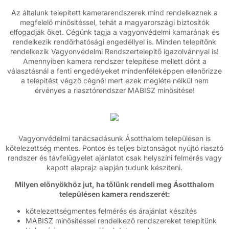
Az általunk telepitett kamerarendszerek mind rendelkeznek a
megfelelő minősitéssel, tehát a magyarországi biztosítók
elfogadják őket. Cégünk tagja a vagyonvédelmi kamarának és
rendelkezik rendőrhatósági engedéllyel is. Minden telepítőnk
rendelkezik Vagyonvédelmi Rendszertelepitő igazolvánnyal is!
Amennyiben kamera rendszer telepítése mellett dönt a
választásnál a fenti engedélyeket mindenféleképpen ellenőrizze
a telepitést végző cégnél mert ezek megléte nélkül nem
érvényes a riasztórendszer MABISZ minősitése!
Vagyonvédelmi tanácsadásunk Ásotthalom településen is
kötelezettség mentes. Pontos és teljes biztonságot nyújtó riasztó
rendszer és távfelügyelet ajánlatot csak helyszíni felmérés vagy
kapott alaprajz alapján tudunk készíteni.
Milyen előnyökhöz jut, ha tőlünk rendeli meg Ásotthalom
településen kamera rendszerét:
kötelezettségmentes felmérés és árajánlat készítés
MABISZ minősitéssel rendelkező rendszereket telepítünk