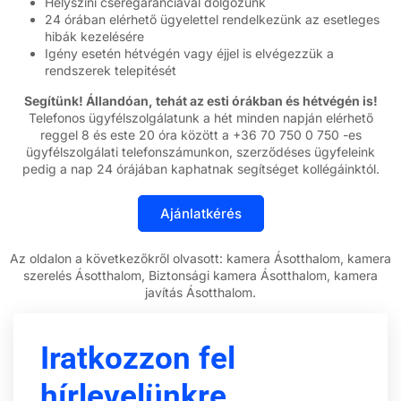
Helyszíni cseregaranciával dolgozunk
24 órában elérhető ügyelettel rendelkezünk az esetleges
hibák kezelésére
Igény esetén hétvégén vagy éjjel is elvégezzük a
rendszerek telepitését
Segítünk! Állandóan, tehát az esti órákban és hétvégén is!
Telefonos ügyfélszolgálatunk a hét minden napján elérhető
reggel 8 és este 20 óra között a +36 70 750 0 750 -es
ügyfélszolgálati telefonszámunkon, szerződéses ügyfeleink
pedig a nap 24 órájában kaphatnak segítséget kollégáinktól.
Az oldalon a következőkről olvasott: kamera Ásotthalom, kamera
szerelés Ásotthalom, Biztonsági kamera Ásotthalom, kamera
javítás Ásotthalom.
Iratkozzon fel
hírlevelünkre