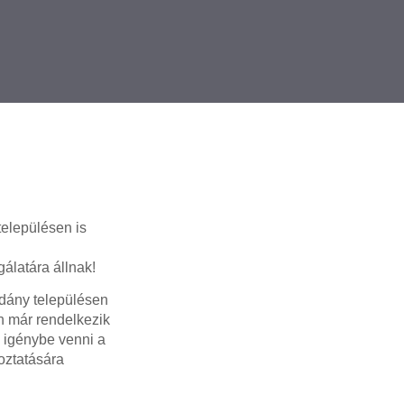
településen is
álatára állnak!
dány településen
ön már rendelkezik
 igénybe venni a
oztatására