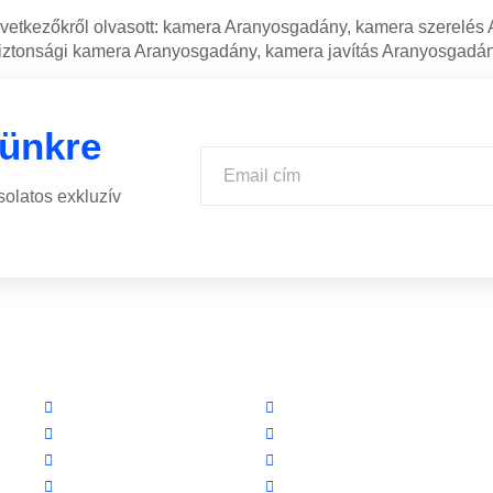
övetkezőkről olvasott: kamera Aranyosgadány, kamera szerelés
iztonsági kamera Aranyosgadány, kamera javítás Aranyosgadán
lünkre
solatos exkluzív
Linkek
Partnereink
Oldal térkép
www.csalamijanos.hu
Letöltések
video-tavfelugyelet.hu
Felhasználói leírások
www.holvanazautom.hu
Linkajánló
www.europasecurity.sk