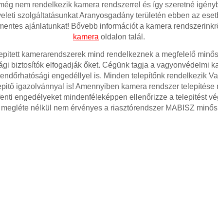
ég nem rendelkezik kamera rendszerrel és így szeretné igényb
yeleti szolgáltatásunkat Aranyosgadány területén ebben az eset
mentes ajánlatunkat! Bővebb információt a kamera rendszerinkr
kamera
oldalon talál.
lepitett kamerarendszerek mind rendelkeznek a megfelelő minősi
gi biztosítók elfogadják őket. Cégünk tagja a vagyonvédelmi 
rendőrhatósági engedéllyel is. Minden telepítőnk rendelkezik 
pitő igazolvánnyal is! Amennyiben kamera rendszer telepítése m
fenti engedélyeket mindenféleképpen ellenőrizze a telepitést v
 megléte nélkül nem érvényes a riasztórendszer MABISZ minősi