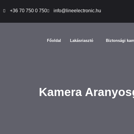
+36 70 750 0 750
info@lineelectronic.hu
Főoldal
Lakásriasztó
Biztonsági ka
Kamera Aranyos