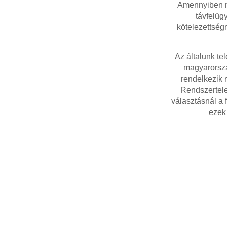
Amennyiben m
távfelüg
kötelezettség
Az általunk te
magyarorszá
rendelkezik 
Rendszertele
választásnál a 
ezek