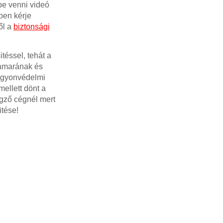
e venni videó
ben kérje
ől a
biztonsági
téssel, tehát a
kamarának és
Vagyonvédelmi
ellett dönt a
égző cégnél mert
tése!