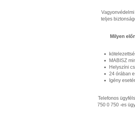
Vagyonvédelmi 
teljes biztonság
Milyen elő
kötelezetts
MABISZ minő
Helyszíni c
24 órában e
Igény esetén
Telefonos ügyféls
750 0 750 -es ügy