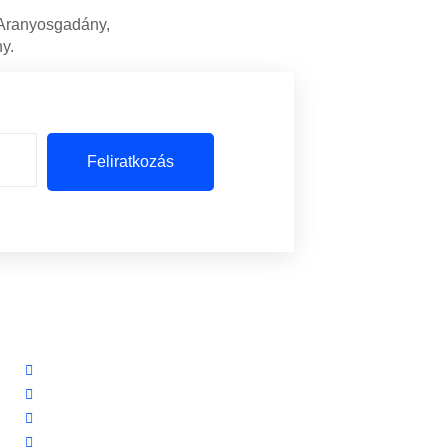
 Aranyosgadány,
y.
Feliratkozás
Szolgáltatásaink
Riasztórendszereink
Ingyenes riasztó akció
Távfelügyelet
Előerős őrzés