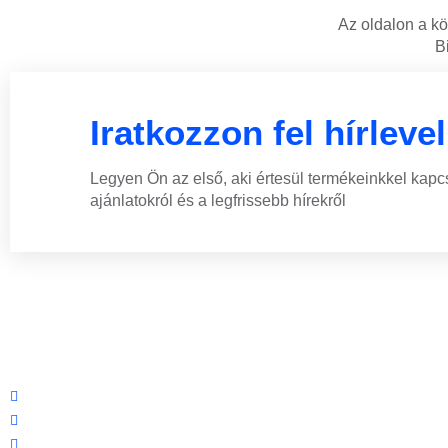
Az oldalon a k
B
Iratkozzon fel hírleve
Legyen Ön az első, aki értesül termékeinkkel kapc
ajánlatokról és a legfrissebb hírekről
Központi iroda: 2251 Tápiószecső, Szőlő u. 17.
Ügyfélszolgálat: +36 70 750 0 750
Riasztás lemondás: +36 20 4 220 220