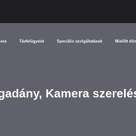
mera
Távfelügyelet
Speciális szolgáltatások
Mielőtt dö
gadány, Kamera szerelé