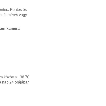
ntes. Pontos és
íni felmérés vagy
ésen kamera
ra között a +36 70
 a nap 24 órájában