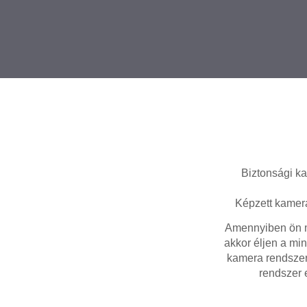
Biztonsági ka
Képzett kamera
Amennyiben ön m
akkor éljen a min
kamera rendszer
rendszer 