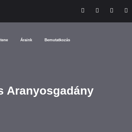
ntene
Áraink
Bemutatkozás
s Aranyosgadány