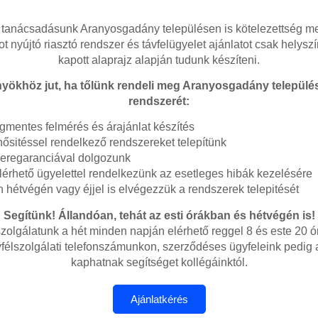
tanácsadásunk Aranyosgadány településen is kötelezettség me
ot nyújtó riasztó rendszer és távfelügyelet ajánlatot csak helysz
kapott alaprajz alapján tudunk készíteni.
nyökhöz jut, ha tőlünk rendeli meg Aranyosgadány települ
rendszerét:
égmentes felmérés és árajánlat készítés
sitéssel rendelkező rendszereket telepítünk
seregaranciával dolgozunk
lérhető ügyelettel rendelkezünk az esetleges hibák kezelésére
 hétvégén vagy éjjel is elvégezzük a rendszerek telepitését
Segítünk! Állandóan, tehát az esti órákban és hétvégén is!
zolgálatunk a hét minden napján elérhető reggel 8 és este 20 ó
félszolgálati telefonszámunkon, szerződéses ügyfeleink pedig
kaphatnak segítséget kollégáinktól.