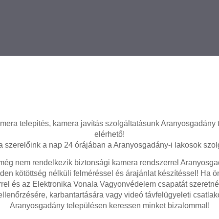
mera telepités, kamera javítás szolgáltatásunk Aranyosgadány 
elérhető!
 szerelőink a nap 24 órájában a Aranyosgadány-i lakosok szolg
ég nem rendelkezik biztonsági kamera rendszerrel Aranyosga
den kötöttség nélküli felméréssel és árajánlat készítéssel! Ha 
rel és az Elektronika Vonala Vagyonvédelem csapatát szeretné
ellenőrzésére, karbantartására vagy videó távfelügyeleti csatlak
Aranyosgadány településen keressen minket bizalommal!