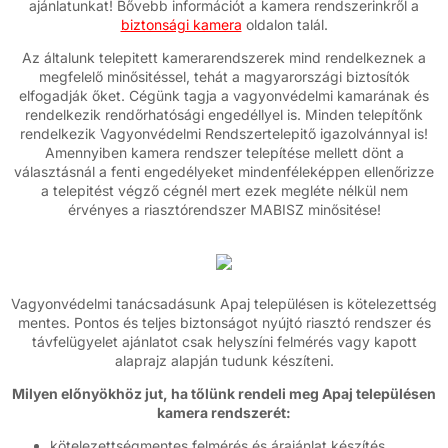
ajánlatunkat! Bővebb információt a kamera rendszerinkről a
biztonsági kamera
oldalon talál.
Az általunk telepitett kamerarendszerek mind rendelkeznek a
megfelelő minősitéssel, tehát a magyarországi biztosítók
elfogadják őket. Cégünk tagja a vagyonvédelmi kamarának és
rendelkezik rendőrhatósági engedéllyel is. Minden telepítőnk
rendelkezik Vagyonvédelmi Rendszertelepitő igazolvánnyal is!
Amennyiben kamera rendszer telepítése mellett dönt a
választásnál a fenti engedélyeket mindenféleképpen ellenőrizze
a telepitést végző cégnél mert ezek megléte nélkül nem
érvényes a riasztórendszer MABISZ minősitése!
Vagyonvédelmi tanácsadásunk Apaj településen is kötelezettség
mentes. Pontos és teljes biztonságot nyújtó riasztó rendszer és
távfelügyelet ajánlatot csak helyszíni felmérés vagy kapott
alaprajz alapján tudunk készíteni.
Milyen előnyökhöz jut, ha tőlünk rendeli meg Apaj településen
kamera rendszerét:
kötelezettségmentes felmérés és árajánlat készítés