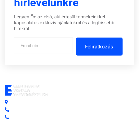
hírlevelünkre
Legyen Ön az első, aki értesül termékeinkkel
kapcsolatos exkluzív ajánlatokról és a legfrissebb
hírekről
Feliratkozás
Központi iroda: 2251 Tápiószecső, Szőlő u. 17.
Ügyfélszolgálat: +36 70 750 0 750
Riasztás lemondás: +36 20 4 220 220