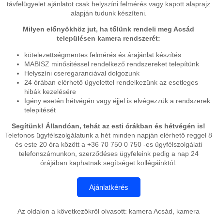
távfelügyelet ajánlatot csak helyszíni felmérés vagy kapott alaprajz
alapján tudunk készíteni.
Milyen előnyökhöz jut, ha tőlünk rendeli meg Acsád
településen kamera rendszerét:
kötelezettségmentes felmérés és árajánlat készítés
MABISZ minősitéssel rendelkező rendszereket telepítünk
Helyszíni cseregaranciával dolgozunk
24 órában elérhető ügyelettel rendelkezünk az esetleges
hibák kezelésére
Igény esetén hétvégén vagy éjjel is elvégezzük a rendszerek
telepitését
Segítünk! Állandóan, tehát az esti órákban és hétvégén is!
Telefonos ügyfélszolgálatunk a hét minden napján elérhető reggel 8
és este 20 óra között a +36 70 750 0 750 -es ügyfélszolgálati
telefonszámunkon, szerződéses ügyfeleink pedig a nap 24
órájában kaphatnak segítséget kollégáinktól.
Az oldalon a következőkről olvasott: kamera Acsád, kamera