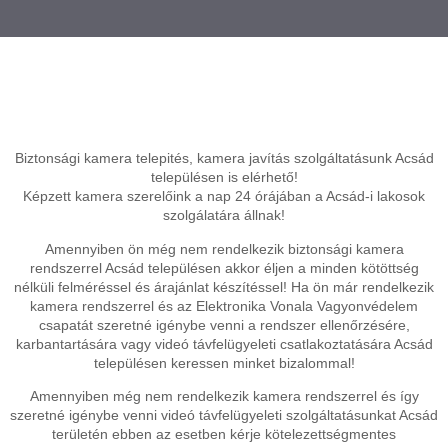
Biztonsági kamera telepités, kamera javítás szolgáltatásunk Acsád
településen is elérhető!
Képzett kamera szerelőink a nap 24 órájában a Acsád-i lakosok
szolgálatára állnak!
Amennyiben ön még nem rendelkezik biztonsági kamera
rendszerrel Acsád településen akkor éljen a minden kötöttség
nélküli felméréssel és árajánlat készítéssel! Ha ön már rendelkezik
kamera rendszerrel és az Elektronika Vonala Vagyonvédelem
csapatát szeretné igénybe venni a rendszer ellenőrzésére,
karbantartására vagy videó távfelügyeleti csatlakoztatására Acsád
településen keressen minket bizalommal!
Amennyiben még nem rendelkezik kamera rendszerrel és így
szeretné igénybe venni videó távfelügyeleti szolgáltatásunkat Acsád
területén ebben az esetben kérje kötelezettségmentes