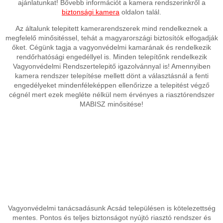
ajánlatunkat! Bővebb információt a kamera rendszerinkről a
biztonsági kamera
oldalon talál.
Az általunk telepitett kamerarendszerek mind rendelkeznek a
megfelelő minősitéssel, tehát a magyarországi biztosítók elfogadják
őket. Cégünk tagja a vagyonvédelmi kamarának és rendelkezik
rendőrhatósági engedéllyel is. Minden telepítőnk rendelkezik
Vagyonvédelmi Rendszertelepitő igazolvánnyal is! Amennyiben
kamera rendszer telepítése mellett dönt a választásnál a fenti
engedélyeket mindenféleképpen ellenőrizze a telepitést végző
cégnél mert ezek megléte nélkül nem érvényes a riasztórendszer
MABISZ minősitése!
Vagyonvédelmi tanácsadásunk Acsád településen is kötelezettség
mentes. Pontos és teljes biztonságot nyújtó riasztó rendszer és